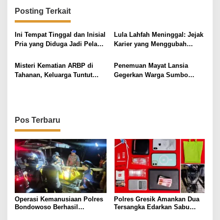
g
Posting Terkait
a
s
Ini Tempat Tinggal dan Inisial
Lula Lahfah Meninggal: Jejak
i
Pria yang Diduga Jadi Pelaku
Karier yang Menggubah
Kematian Sekdin PRKP
Dunia Hiburan Indonesia
p
Bangkalan
Misteri Kematian ARBP di
Penemuan Mayat Lansia
o
Tahanan, Keluarga Tuntut
Gegerkan Warga Sumbo
s
Keadilan ke Propam
Surabaya
Pos Terbaru
Operasi Kemanusiaan Polres
Polres Gresik Amankan Dua
Bondowoso Berhasil
Tersangka Edarkan Sabu
Evakuasi Dua Jenazah di
Jaringan Bangkalan