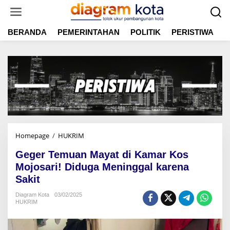
L
e
w
BERANDA
PEMERINTAHAN
POLITIK
PERISTIWA
E
a
t
i
k
e
k
o
n
t
e
n
Homepage
/
HUKRIM
G
e
Geger Temuan Mayat di Kamar Kos
g
e
Mojosari! Diduga Meninggal karena
r
Sakit
T
e
Diagram Kota
03/02/2025
HUKRIM
m
u
a