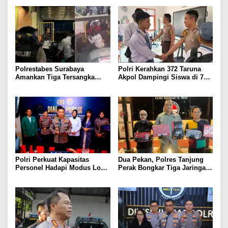
Gunung Piramid
Polrestabes Surabaya
Polri Kerahkan 372 Taruna
Amankan Tiga Tersangka
Akpol Dampingi Siswa di 73
Serobot Ruko di Ngagel
Sekolah Rakyat Bersama
Taruna Akademi TNI
Polri Perkuat Kapasitas
Dua Pekan, Polres Tanjung
Personel Hadapi Modus Love
Perak Bongkar Tiga Jaringan
Scamming yang Kian
Narkoba, 22,76 Gram Sabu
Kompleks
dan Pil Ekstasi Disita