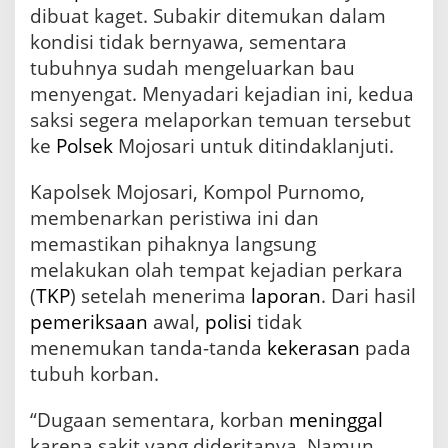
a
dibuat kaget. Subakir ditemukan dalam
k
kondisi tidak bernyawa, sementara
i
t
tubuhnya sudah mengeluarkan bau
menyengat. Menyadari kejadian ini, kedua
saksi segera melaporkan temuan tersebut
ke
Polsek
Mojosari untuk ditindaklanjuti.
Kapolsek Mojosari, Kompol Purnomo,
membenarkan peristiwa ini dan
memastikan pihaknya langsung
melakukan olah tempat kejadian perkara
(
TKP
) setelah menerima
laporan
. Dari hasil
pemeriksaan
awal,
polisi
tidak
menemukan tanda-tanda
kekerasan
pada
tubuh korban.
“Dugaan sementara, korban
meninggal
karena sakit yang dideritanya. Namun,