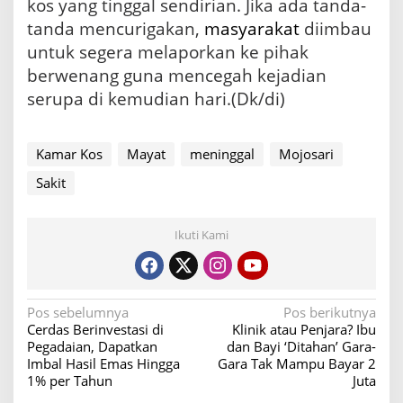
kos yang tinggal sendirian. Jika ada tanda-
tanda mencurigakan,
masyarakat
diimbau
untuk segera melaporkan ke pihak
berwenang guna mencegah kejadian
serupa di kemudian hari.(Dk/di)
Kamar Kos
Mayat
meninggal
Mojosari
Sakit
Ikuti Kami
N
Pos sebelumnya
Pos berikutnya
Cerdas Berinvestasi di
Klinik atau Penjara? Ibu
a
Pegadaian, Dapatkan
dan Bayi ‘Ditahan’ Gara-
v
Imbal Hasil Emas Hingga
Gara Tak Mampu Bayar 2
1% per Tahun
Juta
i