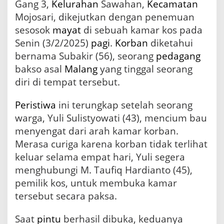
Gang 3,
Kelurahan
Sawahan,
Kecamatan
!
Mojosari, dikejutkan dengan penemuan
D
i
sesosok
mayat
di sebuah kamar kos pada
d
Senin (3/2/2025)
pagi
.
Korban
diketahui
u
bernama Subakir (56), seorang
pedagang
g
a
bakso asal
Malang
yang tinggal seorang
M
diri di tempat tersebut.
e
n
i
Peristiwa
ini terungkap setelah seorang
n
warga, Yuli Sulistyowati (43), mencium bau
g
menyengat dari arah kamar korban.
g
a
Merasa curiga karena korban tidak terlihat
l
keluar selama empat hari, Yuli segera
k
menghubungi M. Taufiq Hardianto (45),
a
r
pemilik kos, untuk membuka kamar
e
tersebut secara paksa.
n
a
S
Saat
pintu
berhasil dibuka, keduanya