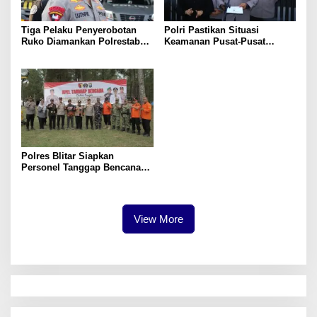
Tiga Pelaku Penyerobotan
Polri Pastikan Situasi
Ruko Diamankan Polrestabes
Keamanan Pusat-Pusat
Surabaya, Tersangka Diduga
Ekonomi Nasional Tetap
LSM
Kondusif
Polres Blitar Siapkan
Personel Tanggap Bencana
Cegah dan Tangani Karhutla
View More