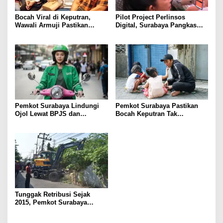
Bocah Viral di Keputran,
Pilot Project Perlinsos
Wawali Armuji Pastikan
Digital, Surabaya Pangkas
Pendampingan
Bansos Salah Sasaran 25
Persen
Pemkot Surabaya Lindungi
Pemkot Surabaya Pastikan
Ojol Lewat BPJS dan
Bocah Keputran Tak
Beasiswa Anak
Dieksploitasi
Tunggak Retribusi Sejak
2015, Pemkot Surabaya
Tertibkan Aset Lahan 5.500
Meter Persegi di Ngagel