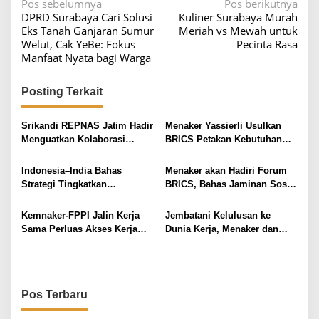
N
Pos sebelumnya
Pos berikutnya
DPRD Surabaya Cari Solusi
Kuliner Surabaya Murah
a
Eks Tanah Ganjaran Sumur
Meriah vs Mewah untuk
v
Welut, Cak YeBe: Fokus
Pecinta Rasa
Manfaat Nyata bagi Warga
i
g
Posting Terkait
a
s
Srikandi REPNAS Jatim Hadir
Menaker Yassierli Usulkan
i
Menguatkan Kolaborasi
BRICS Petakan Kebutuhan
Perempuan Kreatif dalam
Keterampilan Masa Depan
p
“Beyond Moment: Afternoon
Indonesia–India Bahas
Menaker akan Hadiri Forum
o
Lifestyle”
Strategi Tingkatkan
BRICS, Bahas Jaminan Sosial
s
Kompetensi Tenaga Kerja di
hingga Pengembangan
Era Digital
Keterampilan
Kemnaker-FPPI Jalin Kerja
Jembatani Kelulusan ke
Sama Perluas Akses Kerja
Dunia Kerja, Menaker dan
bagi Perempuan
Seskab Resmi Rilis
MagangHub Angkatan II
dengan Kuota 150 Ribu
Pos Terbaru