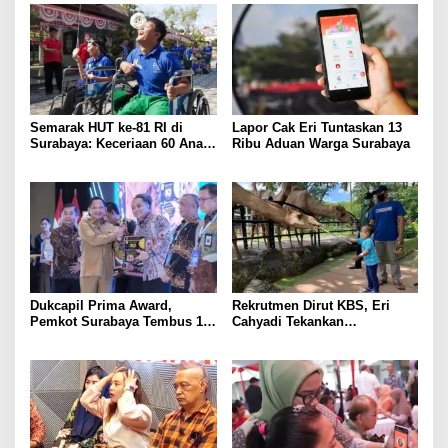
Semarak HUT ke-81 RI di
Lapor Cak Eri Tuntaskan 13
Surabaya: Keceriaan 60 Anak
Ribu Aduan Warga Surabaya
Disabilitas Kalijudan Ikuti
Lomba Kemerdekaan
Dukcapil Prima Award,
Rekrutmen Dirut KBS, Eri
Pemkot Surabaya Tembus 10
Cahyadi Tekankan
Besar Nasional Aktivasi IKD
Akuntabilitas