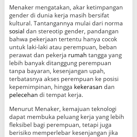
a
Menaker mengatakan, akar ketimpangan
m
a
gender di dunia kerja masih bersifat
T
kultural. Tantangannya mulai dari norma
r
a
sosial
dan stereotip gender, pandangan
n
bahwa pekerjaan tertentu hanya cocok
s
untuk laki-laki atau perempuan, beban
f
o
perawat dan pekerja
rumah
tangga yang
r
lebih banyak ditanggung perempuan
m
tanpa bayaran, kesenjangan upah,
a
s
terbatasnya akses perempuan ke posisi
i
kepemimpinan, hingga
kekerasan
dan
D
pelecehan
di tempat kerja.
u
n
i
Menurut Menaker, kemajuan teknologi
a
dapat membuka peluang kerja yang lebih
K
e
fleksibel bagi perempuan, tetapi juga
r
berisiko memperlebar kesenjangan jika
j