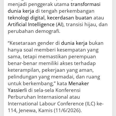
menjadi penggerak utama
transformasi
H
a
dunia
kerja
di tengah perkembangan
r
teknologi
digital
,
kecerdasan buatan
atau
u
s
Artificial Intelligence
(
AI
), transisi hijau, dan
M
perubahan demografi.
e
n
“Kesetaraan gender di
dunia kerja
bukan
j
a
hanya soal memberi kesempatan yang
d
sama, tetapi memastikan perempuan
i
benar-benar memiliki akses terhadap
P
e
keterampilan, pekerjaan yang aman,
n
pelindungan yang memadai, dan ruang
g
g
untuk berkembang,” kata
Menaker
e
Yassierli
di sela-sela Konferensi
r
Perburuhan Internasional atau
a
k
International Labour Conference (ILC) ke-
U
114, Jenewa, Kamis (11/6/2026).
t