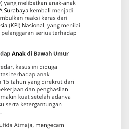
O
) yang melibatkan anak-anak
A
Surabaya
kembali menjadi
imbulkan reaksi keras dari
sia
(KPI)
Nasional
, yang menilai
i pelanggaran serius terhadap
adap
Anak
di Bawah Umur
edar, kasus ini diduga
itasi terhadap anak
 15 tahun yang direkrut dari
pekerjaan dan penghasilan
emakin kuat setelah adanya
su serta ketergantungan
.
Mufida Atmaja, mengecam