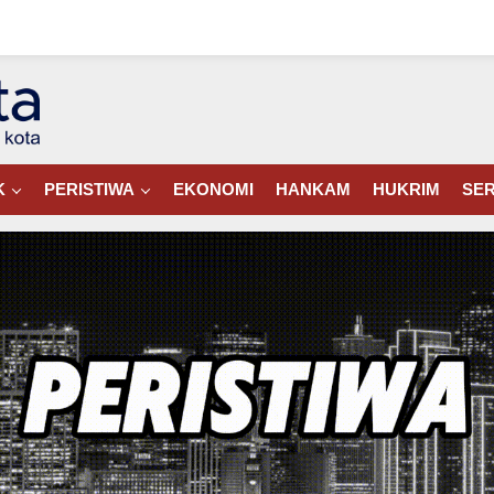
K
PERISTIWA
EKONOMI
HANKAM
HUKRIM
SER