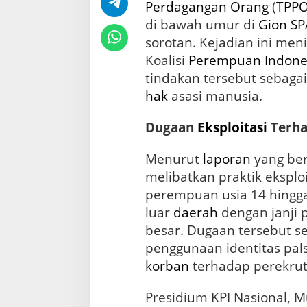
n
Perdagangan Orang
(
TPP
d
di bawah umur di
Gion SP
a
sorotan. Kejadian ini men
r
i
Koalisi
Perempuan
Indone
K
tindakan tersebut sebaga
P
I
hak
asasi manusia.
N
a
Dugaan
Eksploitasi
Terh
s
i
Menurut
laporan
yang ber
o
n
melibatkan praktik eksplo
a
perempuan usia 14 hingga
l
luar
daerah
dengan janji 
besar. Dugaan tersebut s
penggunaan identitas pal
korban
terhadap perekrut
Presidium KPI Nasional, 