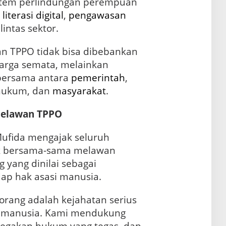
stem perlindungan perempuan
,
literasi
digital
,
pengawasan
lintas sektor.
n TPPO tidak bisa dibebankan
uarga semata, melainkan
bersama antara
pemerintah
,
 hukum, dan
masyarakat
.
Melawan TPPO
Mufida mengajak seluruh
k bersama-sama melawan
 yang dinilai sebagai
dap hak asasi manusia.
orang adalah kejahatan serius
i manusia. Kami mendukung