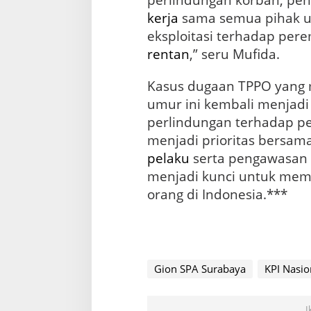
perlindungan korban, pe
kerja
sama semua pihak u
eksploitasi terhadap per
rentan
,” seru Mufida.
Kasus dugaan TPPO yang 
umur ini kembali menjad
perlindungan terhadap p
menjadi prioritas bersam
pelaku
serta pengawasan y
menjadi kunci untuk mem
orang di Indonesia.***
Gion SPA Surabaya
KPI Nasio
I