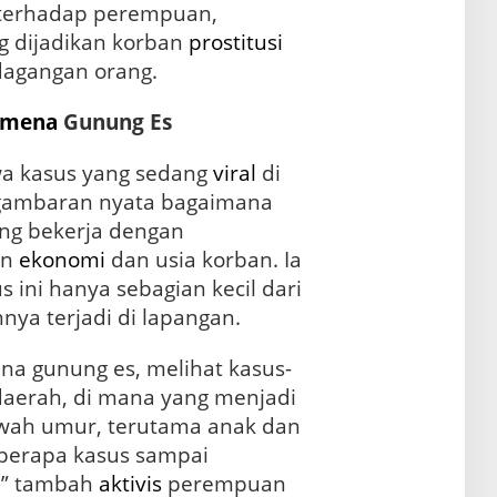
i terhadap perempuan,
g dijadikan korban
prostitusi
agangan orang.
omena
Gunung Es
a kasus yang sedang
viral
di
ambaran nyata bagaimana
ng bekerja dengan
an
ekonomi
dan usia korban. Ia
ini hanya sebagian kecil dari
ya terjadi di lapangan.
na gunung es, melihat kasus-
 daerah, di mana yang menjadi
awah umur, terutama anak dan
berapa kasus sampai
,” tambah
aktivis
perempuan