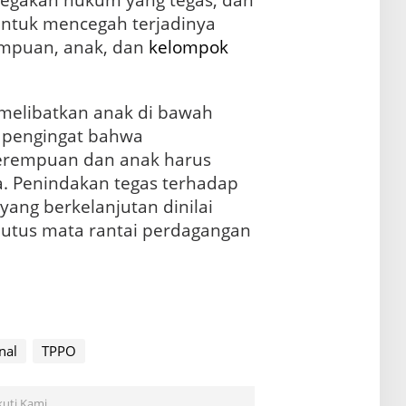
negakan hukum yang tegas, dan
ntuk mencegah terjadinya
empuan, anak, dan
kelompok
melibatkan anak di bawah
i pengingat bahwa
erempuan dan anak harus
a. Penindakan tegas terhadap
ang berkelanjutan dinilai
utus mata rantai perdagangan
nal
TPPO
kuti Kami