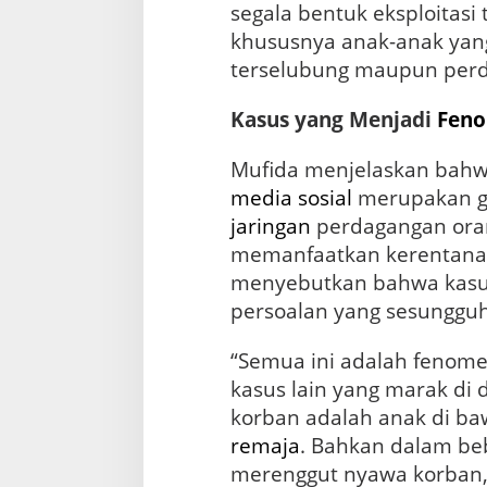
segala bentuk eksploitas
khususnya anak-anak yan
terselubung maupun perd
Kasus yang Menjadi
Fen
Mufida menjelaskan bahw
media sosial
merupakan g
jaringan
perdagangan ora
memanfaatkan kerentan
menyebutkan bahwa kasus 
persoalan yang sesungguhn
“Semua ini adalah fenome
kasus lain yang marak di
korban adalah anak di b
remaja
. Bahkan dalam be
merenggut nyawa korban