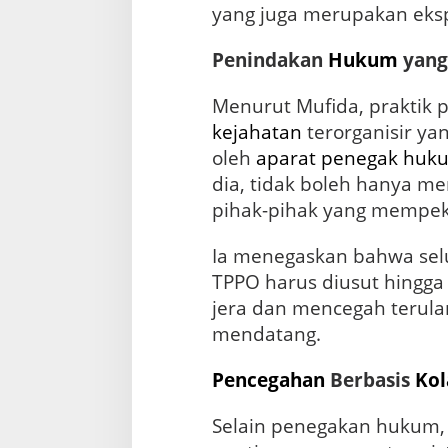
yang juga merupakan eks
Penindakan
Hukum
yan
Menurut Mufida, praktik
kejahatan
terorganisir yan
oleh
aparat penegak huk
dia, tidak boleh hanya me
pihak-pihak yang mempek
Ia menegaskan bahwa selu
TPPO harus diusut hingga
jera dan mencegah terula
mendatang.
Pencegahan
Berbasis
Kol
Selain penegakan hukum, 