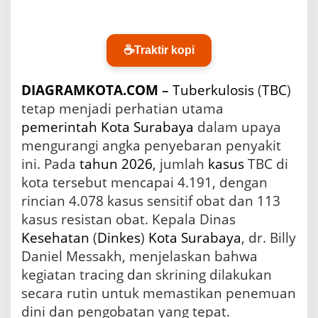
S
u
r
a
☕
Traktir kopi
b
a
y
DIAGRAMKOTA.COM
–
Tuberkulosis
(
TBC
)
a
tetap menjadi perhatian utama
C
pemerintah Kota
Surabaya
dalam upaya
a
p
mengurangi angka penyebaran penyakit
a
ini. Pada
tahun 2026
, jumlah
kasus
TBC di
i
kota tersebut mencapai 4.191, dengan
4
.
rincian 4.078 kasus sensitif obat dan 113
1
kasus resistan obat. Kepala Dinas
9
1
Kesehatan
(
Dinkes
)
Kota Surabaya
, dr. Billy
p
Daniel Messakh, menjelaskan bahwa
a
kegiatan tracing dan skrining dilakukan
d
a
secara rutin untuk memastikan penemuan
2
dini dan pengobatan yang tepat.
0