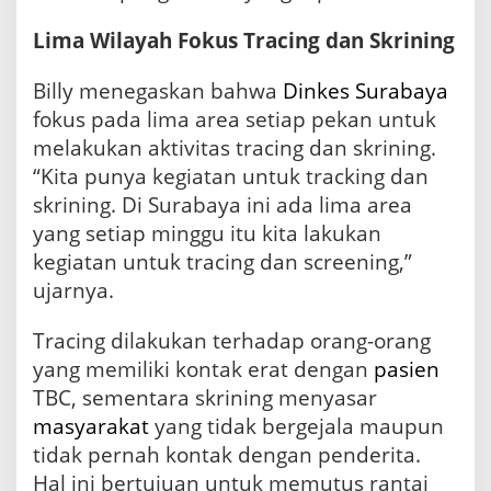
2
Lima Wilayah Fokus Tracing dan Skrining
6
,
D
Billy menegaskan bahwa
Dinkes Surabaya
i
fokus pada lima area setiap pekan untuk
n
k
melakukan aktivitas tracing dan skrining.
e
“Kita punya kegiatan untuk tracking dan
s
skrining. Di Surabaya ini ada lima area
P
e
yang setiap minggu itu kita lakukan
r
kegiatan untuk tracing dan screening,”
k
ujarnya.
u
a
t
Tracing dilakukan terhadap orang-orang
S
yang memiliki kontak erat dengan
pasien
k
r
TBC, sementara skrining menyasar
i
masyarakat
yang tidak bergejala maupun
n
tidak pernah kontak dengan penderita.
i
n
Hal ini bertujuan untuk memutus rantai