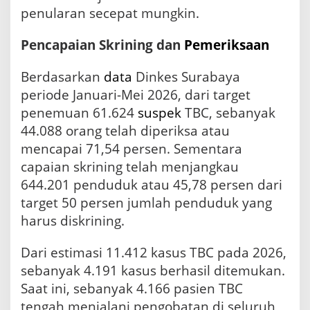
g
penularan secepat mungkin.
d
a
n
Pencapaian Skrining dan
Pemeriksaan
T
e
Berdasarkan
data
Dinkes Surabaya
k
periode Januari-Mei 2026, dari target
n
o
penemuan 61.624
suspek
TBC, sebanyak
l
44.088 orang telah diperiksa atau
o
mencapai 71,54 persen. Sementara
g
i
capaian skrining telah menjangkau
D
644.201 penduduk atau 45,78 persen dari
e
t
target 50 persen jumlah penduduk yang
e
harus diskrining.
k
s
Dari estimasi 11.412 kasus TBC pada 2026,
i
sebanyak 4.191 kasus berhasil ditemukan.
Saat ini, sebanyak 4.166 pasien TBC
tengah menjalani pengobatan di seluruh