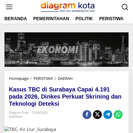
L
e
w
BERANDA
PEMERINTAHAN
POLITIK
PERISTIWA
E
a
t
i
k
e
k
o
n
t
e
n
Homepage
/
PERISTIWA
/
DAERAH
K
a
Kasus TBC di Surabaya Capai 4.191
s
u
pada 2026, Dinkes Perkuat Skrining dan
s
Teknologi Deteksi
T
B
Diagram Kota
12/06/2026
DAERAH
C
d
i