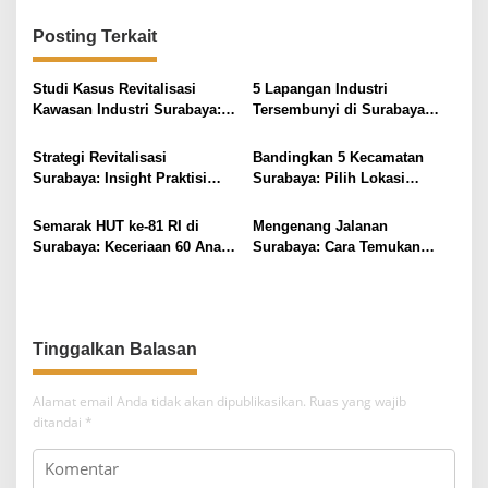
g
Posting Terkait
a
s
Studi Kasus Revitalisasi
5 Lapangan Industri
i
Kawasan Industri Surabaya: 4
Tersembunyi di Surabaya
Insight Praktis
yang Tingkatkan Pendapatan
p
Strategi Revitalisasi
Bandingkan 5 Kecamatan
o
Surabaya: Insight Praktisi
Surabaya: Pilih Lokasi
s
untuk Pertumbuhan
Tinggal Sesuai Budget &
Fasilitas
Semarak HUT ke-81 RI di
Mengenang Jalanan
Surabaya: Keceriaan 60 Anak
Surabaya: Cara Temukan
Disabilitas Kalijudan Ikuti
Koneksi Bisnis Lewat Kafe
Lomba Kemerdekaan
Tua
Tinggalkan Balasan
Alamat email Anda tidak akan dipublikasikan.
Ruas yang wajib
ditandai
*