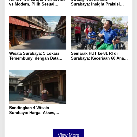
vs Modern, Pilih Sesuai
Surabaya: Insight Praktisi
Budget
untuk Pertumbuhan
Wisata Surabaya: 5 Lokasi
Semarak HUT ke-81 RI di
Tersembunyi dengan Data
Surabaya: Keceriaan 60 Anak
Pengunjung Tertinggi
Disabilitas Kalijudan Ikuti
Lomba Kemerdekaan
Bandingkan 4 Wisata
Surabaya: Harga, Akses,
Fasilitas & Suasana
View More