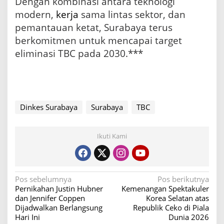
Dengan kombinasi antara teknologi
modern,
kerja
sama lintas sektor, dan
pemantauan ketat, Surabaya terus
berkomitmen untuk mencapai target
eliminasi TBC pada 2030.***
Dinkes Surabaya
Surabaya
TBC
Ikuti Kami
N
Pos sebelumnya
Pos berikutnya
Pernikahan Justin Hubner
Kemenangan Spektakuler
a
dan Jennifer Coppen
Korea Selatan atas
v
Dijadwalkan Berlangsung
Republik Ceko di Piala
Hari Ini
Dunia 2026
i