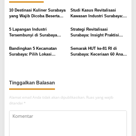
a
s
10 Destinasi Kuliner Surabaya
Studi Kasus Revitalisasi
i
yang Wajib Dicoba Beserta
Kawasan Industri Surabaya: 4
Harga & Akses
Insight Praktis
p
5 Lapangan Industri
Strategi Revitalisasi
o
Tersembunyi di Surabaya
Surabaya: Insight Praktisi
s
yang Tingkatkan Pendapatan
untuk Pertumbuhan
Bandingkan 5 Kecamatan
Semarak HUT ke-81 RI di
Surabaya: Pilih Lokasi
Surabaya: Keceriaan 60 Anak
Tinggal Sesuai Budget &
Disabilitas Kalijudan Ikuti
Fasilitas
Lomba Kemerdekaan
Tinggalkan Balasan
Alamat email Anda tidak akan dipublikasikan.
Ruas yang wajib
ditandai
*