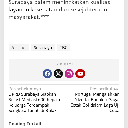
Surabaya dalam meningkatkan kualitas
layanan kesehatan
dan kesejahteraan
masyarakat.***
Air Liur
Surabaya
TBC
Ikuti Kami
N
Pos sebelumnya
Pos berikutnya
DPRD Surabaya Siapkan
Portugal Mengalahkan
a
Solusi Mediasi 600 Kepala
Nigeria, Ronaldo Gagal
v
Keluarga Terdampak
Cetak Gol dalam Laga Uji
Sengketa Tanah di Bulak
Coba
i
g
Posting Terkait