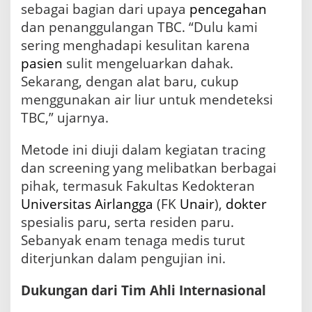
sebagai bagian dari upaya
pencegahan
C
,
dan penanggulangan TBC. “Dulu kami
P
sering menghadapi kesulitan karena
e
pasien
sulit mengeluarkan dahak.
m
e
Sekarang, dengan alat baru, cukup
r
menggunakan air liur untuk mendeteksi
i
TBC,” ujarnya.
k
s
a
Metode ini diuji dalam kegiatan tracing
a
dan screening yang melibatkan berbagai
n
A
pihak, termasuk Fakultas Kedokteran
i
Universitas Airlangga
(FK
Unair
),
dokter
r
spesialis paru, serta residen paru.
L
i
Sebanyak enam tenaga medis turut
u
diterjunkan dalam pengujian ini.
r
d
Dukungan dari Tim Ahli Internasional
i
S