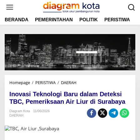
L
e
w
BERANDA
PEMERINTAHAN
POLITIK
PERISTIWA
E
a
t
i
k
e
k
o
n
t
e
n
Homepage
/
PERISTIWA
/
DAERAH
I
n
Inovasi Teknologi Baru dalam Deteksi
o
v
TBC, Pemeriksaan Air Liur di Surabaya
a
Diagram Kota
11/06/2026
s
DAERAH
i
T
e
k