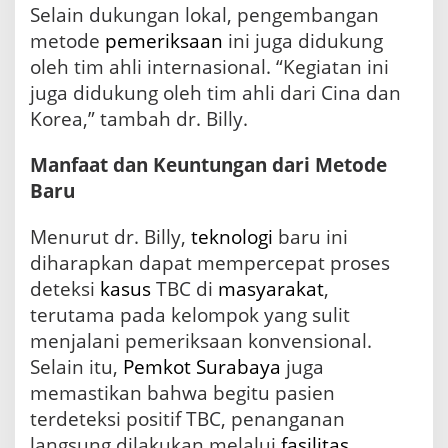
u
Selain dukungan lokal, pengembangan
r
metode
pemeriksaan
ini juga didukung
a
b
oleh tim ahli internasional. “Kegiatan ini
a
juga didukung oleh tim ahli dari Cina dan
y
Korea,” tambah dr. Billy.
a
Manfaat dan Keuntungan dari Metode
Baru
Menurut dr. Billy,
teknologi
baru ini
diharapkan dapat mempercepat proses
deteksi
kasus
TBC di
masyarakat
,
terutama pada kelompok yang sulit
menjalani pemeriksaan konvensional.
Selain itu,
Pemkot Surabaya
juga
memastikan bahwa begitu pasien
terdeteksi positif TBC, penanganan
langsung dilakukan melalui
fasilitas