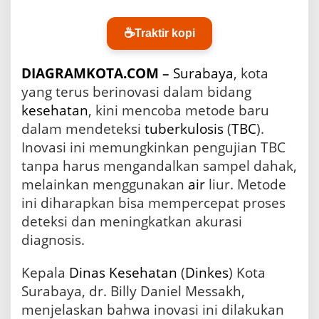
n
o
l
☕
Traktir kopi
o
g
DIAGRAMKOTA.COM
–
Surabaya
, kota
i
B
yang terus berinovasi dalam bidang
a
kesehatan
, kini mencoba metode baru
r
dalam mendeteksi
tuberkulosis
u
(
TBC
).
d
Inovasi ini memungkinkan pengujian TBC
a
tanpa harus mengandalkan sampel dahak,
l
a
melainkan menggunakan
air
liur. Metode
m
ini diharapkan bisa mempercepat proses
D
deteksi dan meningkatkan akurasi
e
t
diagnosis.
e
k
Kepala
Dinas Kesehatan
(
Dinkes
) Kota
s
Surabaya, dr. Billy Daniel Messakh,
i
T
menjelaskan bahwa inovasi ini dilakukan
B