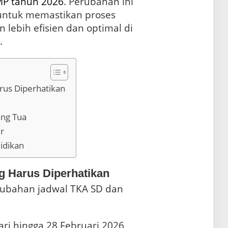
MP
tahun 2026
. Perubahan ini
 untuk memastikan proses
 lebih efisien dan optimal di
.
rus Diperhatikan
ang Tua
r
idikan
g Harus Diperhatikan
erubahan jadwal TKA SD dan
uari hingga 28 Februari 2026