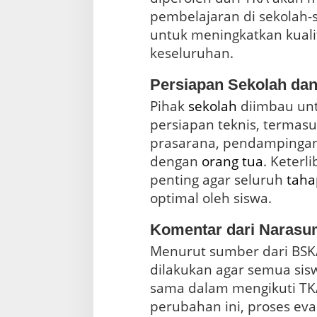
pembelajaran di sekolah-s
untuk meningkatkan kuali
keseluruhan.
Persiapan Sekolah da
Pihak
sekolah
diimbau unt
persiapan teknis, termas
prasarana, pendampingan 
dengan
orang tua
. Keterl
penting agar seluruh
tah
optimal oleh siswa.
Komentar dari Narasu
Menurut sumber dari BSKA
dilakukan agar semua sis
sama dalam mengikuti TK
perubahan ini, proses eval