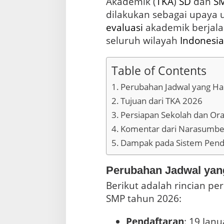
Akademik (
TKA
)
SD
dan
S
l
u
dilakukan sebagai upaya
a
evaluasi
akademik berjalan
s
seluruh wilayah
Indonesia
i
K
e
m
Table of Contents
a
Perubahan Jadwal yang Ha
m
p
Tujuan dari TKA 2026
u
Persiapan Sekolah dan Or
a
n
Komentar dari Narasumbe
A
Dampak pada Sistem Pend
k
a
d
Perubahan Jadwal yan
e
m
Berikut adalah rincian p
i
SMP tahun 2026:
k
S
i
Pendaftaran
: 19 Jan