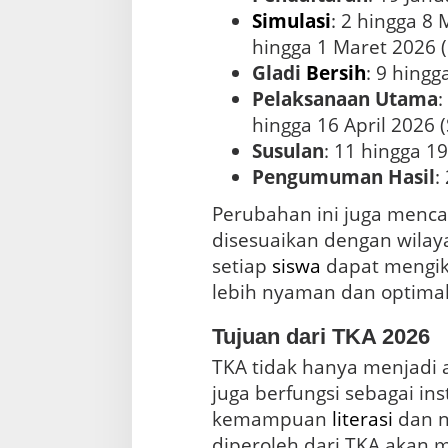
s
Simulasi
: 2 hingga 8 
w
hingga 1 Maret 2026 
a
Gladi
Bersih
: 9 hing
Pelaksanaan Utama
:
hingga 16 April 2026 
Susulan
: 11 hingga 1
Pengumuman Hasil
:
Perubahan ini juga menca
disesuaikan dengan wilay
setiap
siswa
dapat mengiku
lebih nyaman dan optimal
Tujuan dari TKA 2026
TKA tidak hanya menjadi al
juga berfungsi sebagai 
kemampuan
literasi
dan n
diperoleh dari TKA akan 