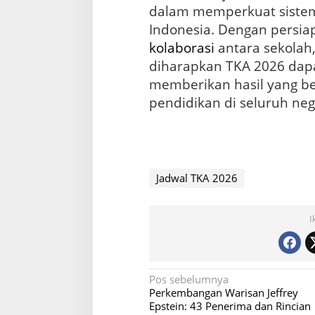
dalam memperkuat sistem
Indonesia. Dengan persi
kolaborasi
antara sekolah,
diharapkan TKA 2026 dapa
memberikan hasil yang b
pendidikan di seluruh neg
Jadwal TKA 2026
I
N
Pos sebelumnya
Perkembangan Warisan Jeffrey
a
Epstein: 43 Penerima dan Rincian