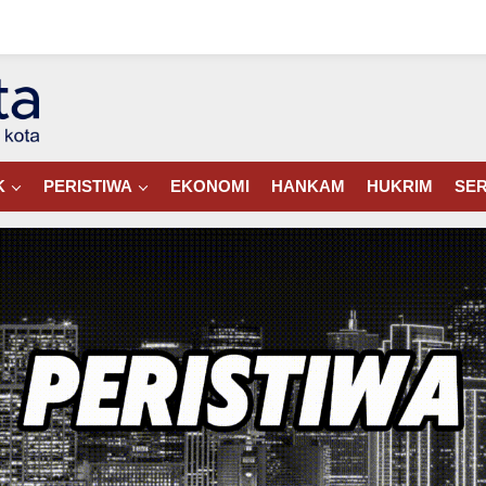
K
PERISTIWA
EKONOMI
HANKAM
HUKRIM
SER