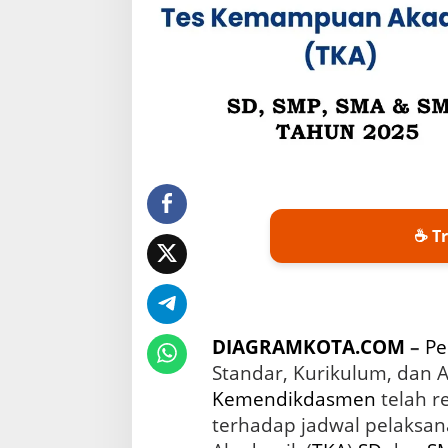
A
2
0
2
6
,
P
e
r
s
i
a
☕ Tr
p
a
n
u
n
t
DIAGRAMKOTA.COM
–
Pe
u
Standar, Kurikulum, dan
k
E
Kemendikdasmen
telah r
v
terhadap jadwal pelaks
a