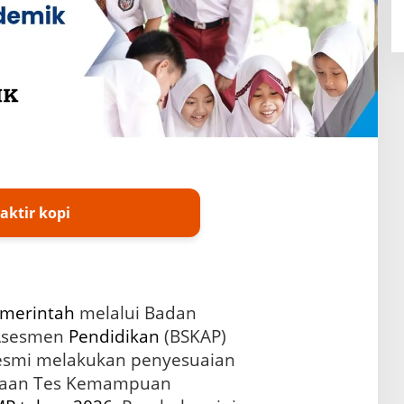
aktir kopi
merintah
melalui Badan
 Asesmen
Pendidikan
(BSKAP)
esmi melakukan penyesuaian
anaan Tes Kemampuan