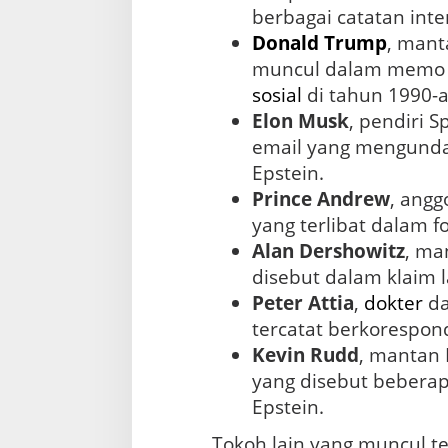
berbagai catatan inte
Donald
Trump
, mant
sosial
di tahun 1990-a
Elon Musk
, pendiri 
email yang mengund
Epstein.
Prince Andrew
, angg
yang terlibat dalam f
Alan Dershowitz
, ma
disebut dalam klaim 
Peter Attia
,
dokter
da
tercatat berkorespon
Kevin Rudd
, mantan
yang disebut bebera
Epstein.
Tokoh lain yang muncul 