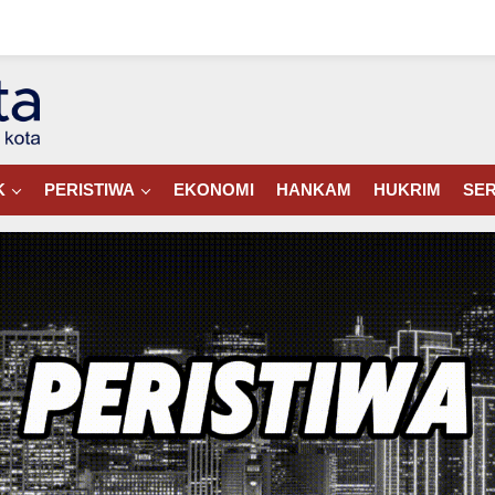
K
PERISTIWA
EKONOMI
HANKAM
HUKRIM
SER