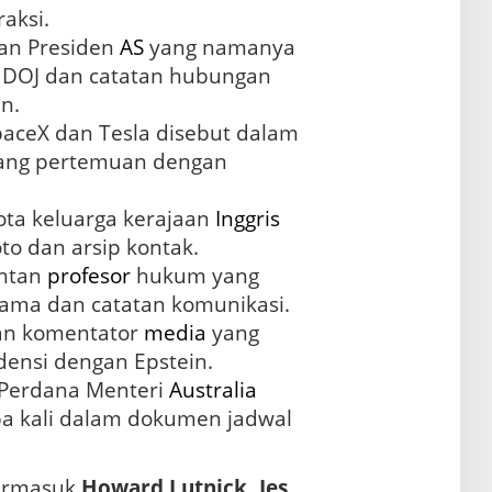
raksi.
an Presiden
AS
yang namanya
muncul dalam memo DOJ dan catatan hubungan
n.
SpaceX dan Tesla disebut dalam
ang pertemuan dengan
ota keluarga kerajaan
Inggris
oto dan arsip kontak.
ntan
profesor
hukum yang
lama dan catatan komunikasi.
n komentator
media
yang
densi dengan Epstein.
 Perdana Menteri
Australia
pa kali dalam dokumen jadwal
termasuk
Howard Lutnick, Jes