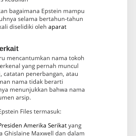
an bagaimana Epstein mampu
hnya selama bertahun-tahun
li diselidiki oleh
aparat
erkait
Beberapa dokumen terbaru mencantumkan nama tokoh
 terkenal yang pernah muncul
, catatan penerbangan, atau
uman nama tidak berarti
hanya menunjukkan bahwa nama
umen arsip.
pstein Files termasuk:
Presiden
Amerika Serikat
yang
ma Ghislaine Maxwell dan dalam