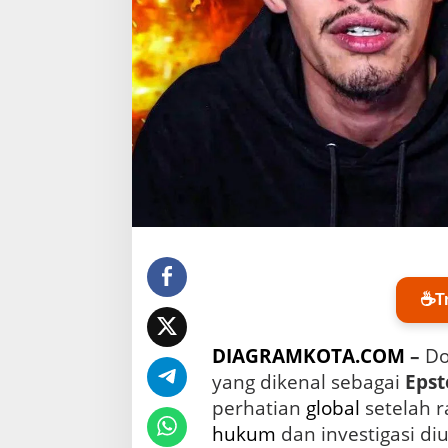
S
k
a
n
d
a
l
J
e
f
f
r
e
y
E
p
☕
s
t
DIAGRAMKOTA.COM
–
Do
e
i
yang dikenal sebagai
Epst
n
perhatian
global
:
hukum
dan investigasi d
T