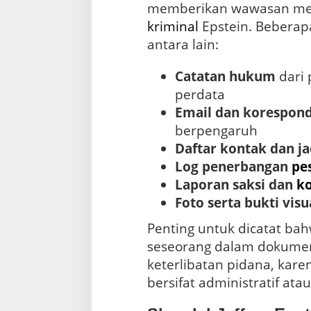
memberikan wawasan me
a
n
kriminal
Epstein. Beberap
?
antara lain:
Catatan hukum
dari 
perdata
Email dan korespond
berpengaruh
Daftar kontak dan j
Log penerbangan
pe
Laporan saksi dan
k
Foto serta bukti visua
Penting untuk dicatat b
seseorang dalam dokumen
keterlibatan pidana, ka
bersifat administratif ata