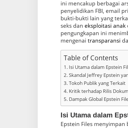
r
ini mencakup berbagai ars
a
penyelidikan FBI, email pr
n
s
bukti-bukti lain yang terk
p
seks dan
eksploitasi
anak
a
pengungkapan ini menim
r
a
mengenai
transparansi
d
n
s
i
Table of Contents
a
t
Isi Utama dalam Epstein Fi
a
Skandal Jeffrey Epstein y
u
P
Tokoh Publik yang Terkait
e
Kritik terhadap Rilis Dok
n
y
Dampak Global Epstein Fil
e
n
Isi Utama dalam Epst
s
o
Epstein Files menyimpan 
r