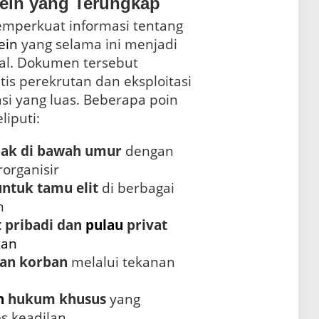
tein yang Terungkap
emperkuat informasi tentang
ein
yang selama ini menjadi
al. Dokumen tersebut
is perekrutan dan eksploitasi
asi yang luas. Beberapa poin
iputi:
nak di bawah umur
dengan
organisir
ntuk tamu elit
di berbagai
n
 pribadi dan
pulau
privat
tan
an korban
melalui tekanan
n
hukum khusus
yang
 keadilan