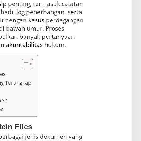
ip penting, termasuk catatan
ibadi, log penerbangan, serta
ait dengan
kasus
perdagangan
di bawah umur. Proses
bulkan banyak pertanyaan
an
akuntabilitas
hukum.
les
ang Terungkap
umen
es
ein Files
berbagai jenis dokumen yang