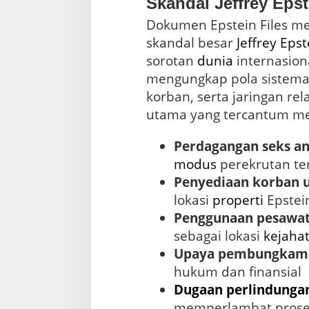
Skandal Jeffrey Eps
Dokumen Epstein Files m
skandal besar
Jeffrey Epst
sorotan
dunia
internasion
mengungkap pola sistemat
korban, serta jaringan rel
utama yang tercantum mel
Perdagangan seks a
modus
perekrutan ter
Penyediaan korban u
lokasi
properti
Epstei
Penggunaan pesawat
sebagai lokasi
kejaha
Upaya pembungkam
hukum dan finansial
Dugaan
perlindunga
memperlambat proses