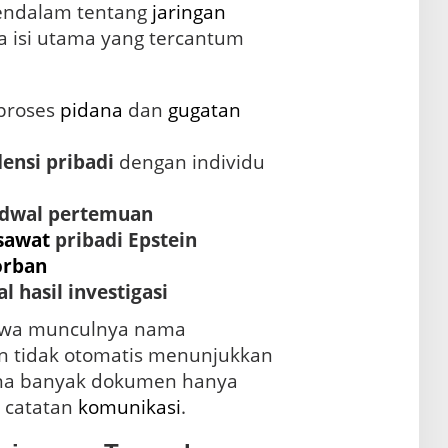
ndalam tentang
jaringan
a isi utama yang tercantum
proses
pidana
dan
gugatan
ensi pribadi
dengan individu
adwal pertemuan
sawat
pribadi Epstein
orban
l hasil investigasi
ahwa munculnya nama
 tidak otomatis menunjukkan
rena banyak dokumen hanya
u catatan
komunikasi
.