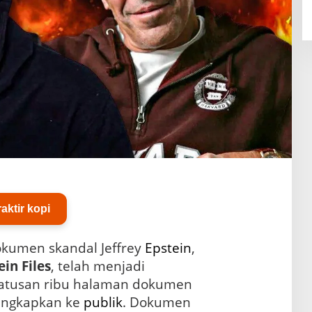
Traktir kopi
kumen skandal Jeffrey
Epstein
,
ein Files
, telah menjadi
setelah ratusan ribu halaman dokumen
iungkapkan ke
publik
. Dokumen