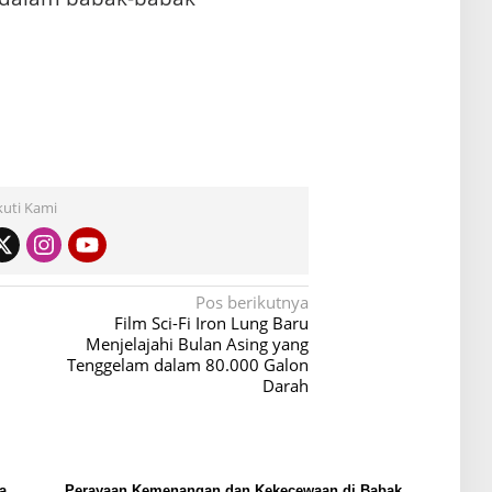
kuti Kami
Pos berikutnya
Film Sci-Fi Iron Lung Baru
Menjelajahi Bulan Asing yang
Tenggelam dalam 80.000 Galon
Darah
a
Perayaan Kemenangan dan Kekecewaan di Babak