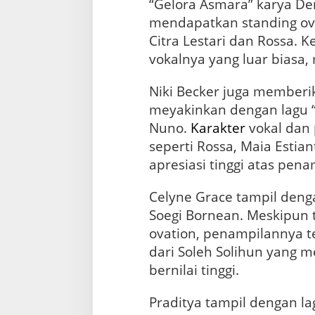
“Gelora Asmara” karya D
i
mendapatkan standing ova
t
y
Citra Lestari dan Rossa.
a
vokalnya yang luar biasa
T
e
r
Niki Becker juga member
e
meyakinkan dengan lagu “
l
Nuno.
Karakter
vokal dan 
i
m
seperti Rossa, Maia Estia
i
apresiasi tinggi atas pen
n
a
s
Celyne Grace tampil denga
i
Soegi Bornean. Meskipun 
ovation, penampilannya t
dari Soleh Solihun yang 
bernilai tinggi.
Praditya tampil dengan la