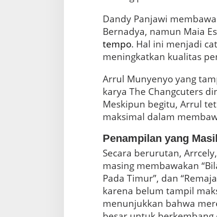
Dandy Panjawi membawak
Bernadya, namun Maia Es
tempo
. Hal ini menjadi c
meningkatkan kualitas p
Arrul Munyenyo yang tamp
karya The Changcuters din
Meskipun begitu, Arrul t
maksimal dalam membawa
Penampilan yang Masi
Secara berurutan, Arrcely,
masing membawakan “Bil
Pada Timur”, dan “Remaja
karena belum tampil maks
menunjukkan bahwa merek
besar untuk berkembang