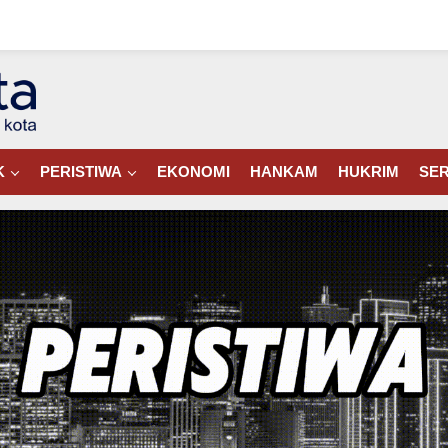
K
PERISTIWA
EKONOMI
HANKAM
HUKRIM
SER