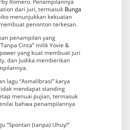
erby Romero. Penampilannya
tion dari juri, termasuk
Bunga
 Keiko menunjukkan kekuatan
, membuat penonton terkesan.
ikan penampilan yang
Tanpa Cinta” milik Yovie &
power yang kuat membuat juri
nty, dan Judika memberikan
ampilannya.
n lagu “Asmalibrasi” karya
tidak mendapat standing
etap menuai pujian, termasuk
menilai bahwa penampilannya
gu “Spontan (tanpa) Uhuy!”