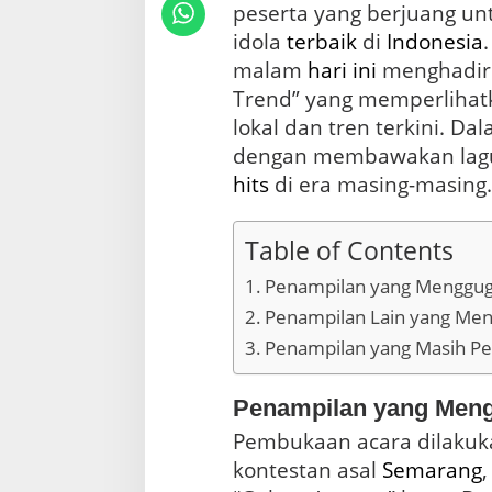
w
peserta yang berjuang u
I
idola
terbaik
di
Indonesia
n
d
malam
hari ini
menghadirk
o
Trend” yang memperlihat
n
lokal dan tren terkini. Da
e
s
dengan membawakan lagu-
i
hits
di era masing-masing.
a
n
I
Table of Contents
d
o
Penampilan yang Menggug
l
Penampilan Lain yang Men
2
0
Penampilan yang Masih P
2
6
,
Penampilan yang Meng
P
Pembukaan acara dilakuka
r
a
kontestan asal
Semarang
d