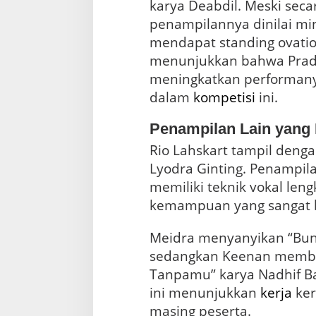
karya Deabdil. Meski secar
penampilannya dinilai mi
mendapat standing ovation 
menunjukkan bahwa Pradi
meningkatkan performanya
dalam
kompetisi
ini.
Penampilan Lain yang 
Rio Lahskart tampil denga
Lyodra Ginting. Penampila
memiliki teknik vokal le
kemampuan yang sangat b
Meidra menyanyikan “Bung
sedangkan Keenan memba
Tanpamu” karya Nadhif B
ini menunjukkan
kerja
ker
masing peserta.