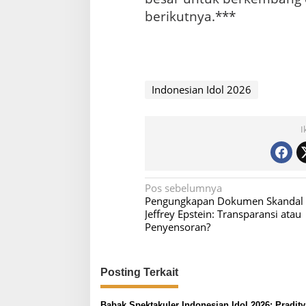
berikutnya.***
Indonesian Idol 2026
I
N
Pos sebelumnya
Pengungkapan Dokumen Skandal
a
Jeffrey Epstein: Transparansi atau
v
Penyensoran?
i
g
Posting Terkait
a
s
Babak Spektakuler Indonesian Idol 2026: Pradity