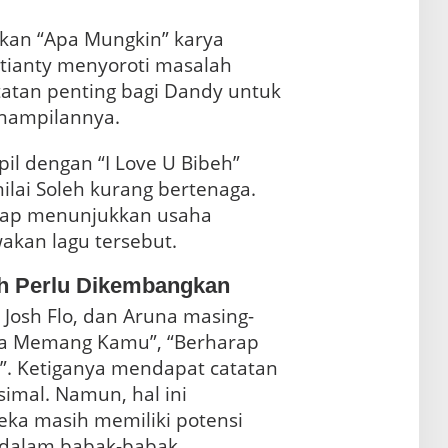
an “Apa Mungkin” karya
tianty menyoroti masalah
atatan penting bagi Dandy untuk
enampilannya.
il dengan “I Love U Bibeh”
ilai Soleh kurang bertenaga.
etap menunjukkan usaha
kan lagu tersebut.
h Perlu Dikembangkan
 Josh Flo, dan Aruna masing-
a Memang Kamu”, “Berharap
”. Ketiganya mendapat catatan
imal. Namun, hal ini
a masih memiliki potensi
 dalam babak-babak