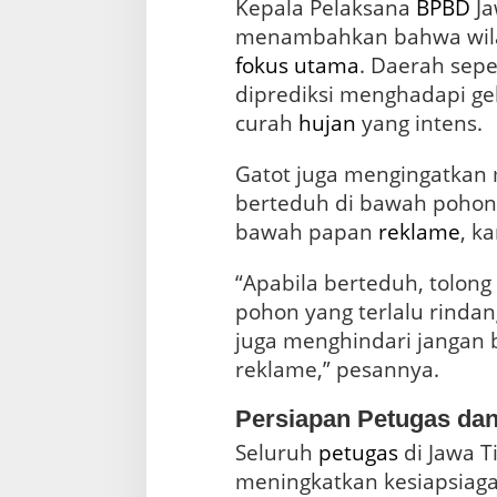
Kepala Pelaksana
BPBD
Ja
menambahkan bahwa wila
fokus utama
. Daerah sepe
diprediksi menghadapi gel
curah
hujan
yang intens.
Gatot juga mengingatkan 
berteduh di bawah pohon y
bawah papan
reklame
, k
“Apabila berteduh, tolong
pohon yang terlalu rindan
juga menghindari jangan
reklame,” pesannya.
Persiapan Petugas da
Seluruh
petugas
di Jawa T
meningkatkan kesiapsiag