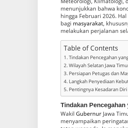
Meteorologi, Klimatologi, 
a
w
menunjukkan bahwa kondi
a
hingga Februari 2026. Hal 
T
i
bagi
masyarakat
, khusus
m
melakukan perjalanan s
u
r
,
Table of Contents
I
n
Tindakan Pencegahan yang
i
Wilayah Selatan Jawa Timu
J
a
Persiapan Petugas dan Ma
l
Langkah Penyediaan Kebu
u
r
Pentingnya Kesadaran Diri
B
e
r
Tindakan Pencegahan 
b
Wakil
Gubernur
Jawa Tim
a
h
menyampaikan peringata
a