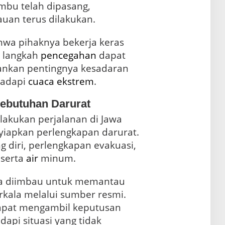
bencana. Meski rambu-rambu telah dipasang,
an terus dilakukan.
hwa pihaknya bekerja keras
 langkah
pencegahan
dapat
ekankan pentingnya kesadaran
hadapi
cuaca ekstrem
.
ebutuhan Darurat
akukan perjalanan di Jawa
yiapkan perlengkapan darurat.
g diri, perlengkapan evakuasi,
serta
air
minum.
uga diimbau untuk memantau
rkala melalui sumber resmi.
apat mengambil keputusan
api situasi yang tidak