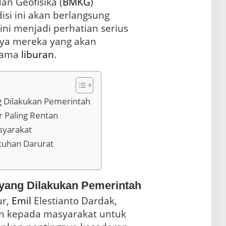
dan Geofisika (
BMKG
)
si ini akan berlangsung
ini menjadi perhatian serius
nya mereka yang akan
elama
liburan
.
 Dilakukan Pemerintah
r Paling Rentan
syarakat
tuhan Darurat
yang Dilakukan Pemerintah
ur,
Emil
Elestianto Dardak,
n kepada masyarakat untuk