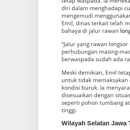
tetap waspada. Ia menek
y
diri dalam menghadapi cu
a
mengemudi menggunaka
Emil, dinas terkait telah
bahaya di jalur rawan
lon
“Jalur yang rawan longsor
perhubungan masing-ma
berwaspada sudah ada ra
Meski demikian, Emil te
untuk tidak memaksakan d
kondisi buruk. Ia menyar
disesuaikan dengan situas
seperti pohon tumbang at
tinggi.
Wilayah Selatan Jawa 