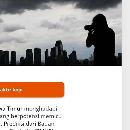
aktir kopi
wa Timur
menghadapi
ekstrem yang berpotensi memicu
i.
Prediksi
dari Badan