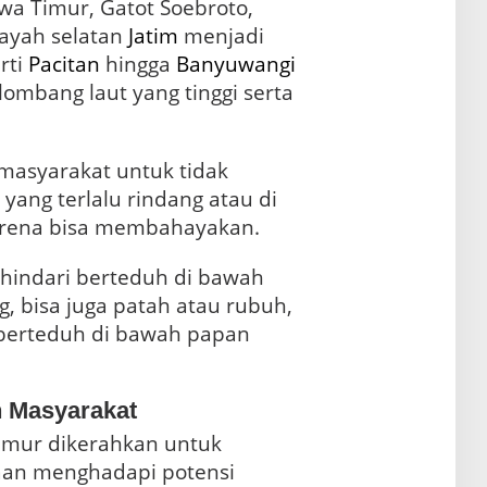
wa Timur, Gatot Soebroto,
yah selatan
Jatim
menjadi
rti
Pacitan
hingga
Banyuwangi
ombang laut yang tinggi serta
masyarakat untuk tidak
ang terlalu rindang atau di
arena bisa membahayakan.
 hindari berteduh di bawah
g, bisa juga patah atau rubuh,
 berteduh di bawah papan
n Masyarakat
imur dikerahkan untuk
aan menghadapi potensi