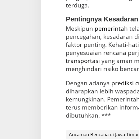
terduga.
Pentingnya Kesadaran 
Meskipun
pemerintah
tel
pencegahan, kesadaran di
faktor penting. Kehati-ha
transportasi
yang aman me
menghindari risiko benca
Dengan adanya
prediksi 
diharapkan lebih waspad
kemungkinan. Pemerinta
terus memberikan inform
dibutuhkan. ***
Ancaman Bencana di Jawa Timur