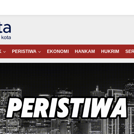
K
PERISTIWA
EKONOMI
HANKAM
HUKRIM
SER