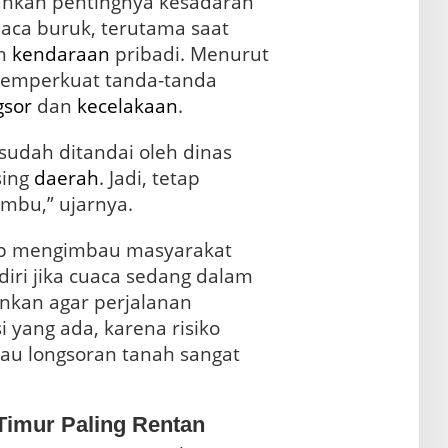
ankan pentingnya kesadaran
aca buruk, terutama saat
n
kendaraan
pribadi. Menurut
 memperkuat tanda-tanda
gsor
dan
kecelakaan
.
 sudah ditandai oleh dinas
sing
daerah
. Jadi, tetap
mbu,” ujarnya.
tap mengimbau masyarakat
iri jika cuaca sedang dalam
ankan agar perjalanan
i yang ada, karena risiko
au longsoran tanah sangat
Timur Paling Rentan