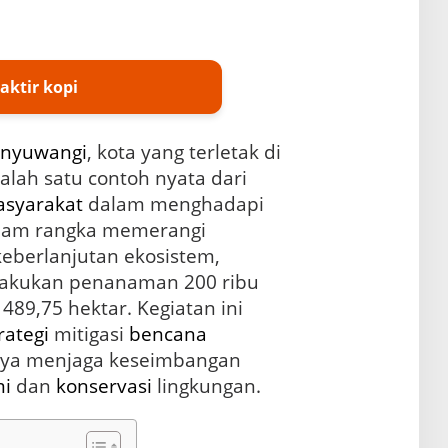
aktir kopi
nyuwangi
, kota yang terletak di
salah satu contoh nyata dari
syarakat
dalam menghadapi
alam rangka memerangi
keberlanjutan ekosistem,
lakukan penanaman 200 ribu
489,75 hektar. Kegiatan ini
rategi
mitigasi
bencana
aya menjaga keseimbangan
i
dan
konservasi
lingkungan.