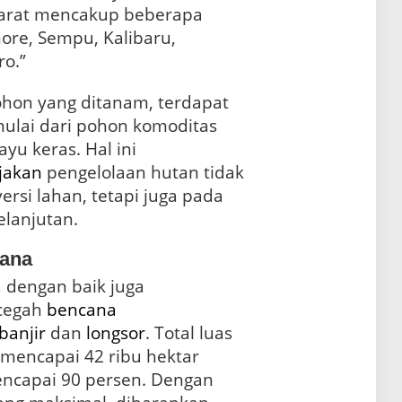
Barat mencakup beberapa
more, Sempu, Kalibaru,
ro.”
 pohon yang ditanam, terdapat
mulai dari pohon komoditas
yu keras. Hal ini
jakan
pengelolaan hutan tidak
rsi lahan, tetapi juga pada
lanjutan.
ana
a dengan baik juga
ncegah
bencana
banjir
dan
longsor
. Total luas
 mencapai 42 ribu hektar
ncapai 90 persen. Dengan