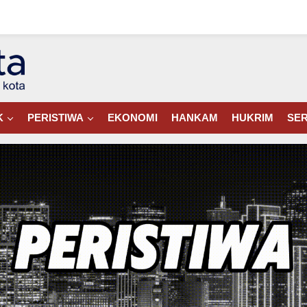
K
PERISTIWA
EKONOMI
HANKAM
HUKRIM
SER