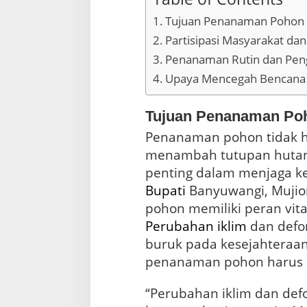
L
Tujuan Penanaman Pohon
i
n
Partisipasi Masyarakat da
g
Penanaman Rutin dan Pen
k
u
Upaya Mencegah Bencana
n
g
a
Tujuan Penanaman Po
n
Penanaman pohon tidak h
menambah tutupan hutan, 
penting dalam menjaga ke
Bupati
Banyuwangi, Muji
pohon memiliki peran vit
Perubahan iklim
dan defo
buruk pada kesejahteraan
penanaman pohon harus 
“Perubahan iklim dan de