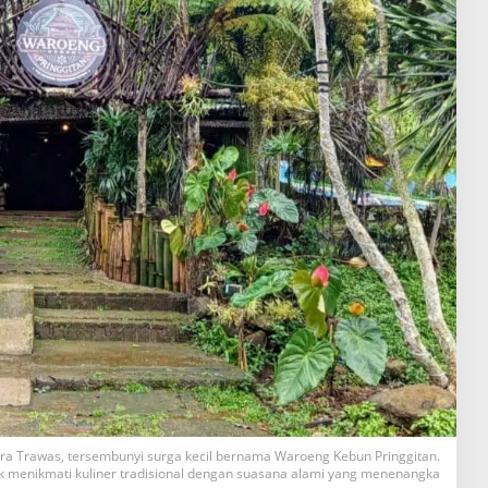
ra Trawas, tersembunyi surga kecil bernama Waroeng Kebun Pringgitan.
 menikmati kuliner tradisional dengan suasana alami yang menenangka