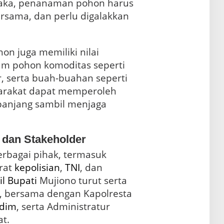
aka, penanaman pohon harus
rsama, dan perlu digalakkan
on juga memiliki nilai
m pohon komoditas seperti
, serta buah-buahan seperti
arakat dapat memperoleh
panjang sambil menjaga
 dan Stakeholder
erbagai pihak, termasuk
rat
kepolisian
,
TNI
, dan
l Bupati
Mujiono turut serta
 bersama dengan Kapolresta
dim
, serta Administratur
t.