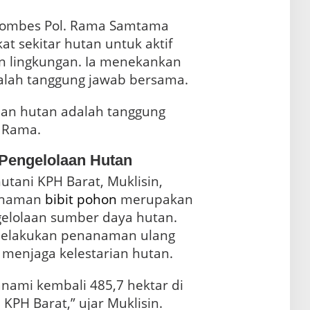
Kombes Pol. Rama Samtama
t sekitar hutan untuk aktif
n lingkungan. Ia menekankan
lah tanggung jawab bersama.
ian hutan adalah tanggung
a Rama.
Pengelolaan Hutan
tani KPH Barat, Muklisin,
anaman
bibit pohon
merupakan
gelolaan sumber daya hutan.
 melakukan penanaman ulang
 menjaga kelestarian hutan.
tanami kembali 485,7 hektar di
KPH Barat,” ujar Muklisin.