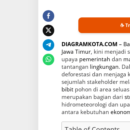
0
R
i
b
u
☕ Tr
P
o
h
DIAGRAMKOTA.COM
–
Ba
o
n
Jawa Timur
, kini menjadi 
u
upaya
pemerintah
dan
ma
n
tantangan
lingkungan
. D
t
u
deforestasi dan menjaga 
k
sejumlah stakeholder me
M
bibit
pohon di area seluas 
a
s
merupakan bagian dari
st
a
hidrometeorologi dan up
D
antara kebutuhan
ekonom
e
p
a
n
Table of Contents