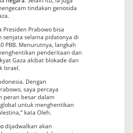
dua
negara
. Selain itu, ia juga
mengecam tindakan genosida
aza.
 Presiden Prabowo bisa
senjata selama pidatonya di
0 PBB. Menurutnya, langkah
 menghentikan penderitaan dan
akyat Gaza akibat blokade dan
 Israel.
ndonesia. Dengan
rabowo, saya percaya
n peran besar dalam
global untuk menghentikan
lestina,” kata Oleh.
to
dijadwalkan akan