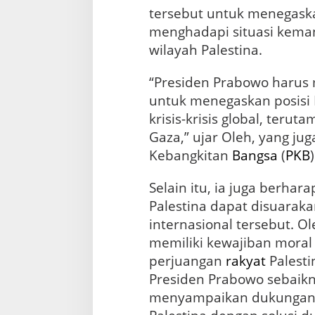
tersebut untuk menegask
menghadapi situasi keman
wilayah Palestina.
“Presiden Prabowo harus
untuk menegaskan posisi
krisis-krisis global, teru
Gaza,” ujar Oleh, yang ju
Kebangkitan
Bangsa
(
PKB
)
Selain itu, ia juga berha
Palestina dapat disuarak
internasional tersebut. O
memiliki kewajiban mora
perjuangan
rakyat
Palest
Presiden Prabowo sebaikn
menyampaikan dukungan