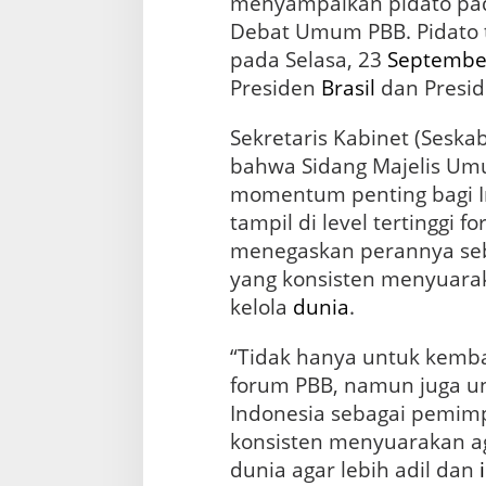
menyampaikan pidato pada
Debat Umum PBB. Pidato 
pada Selasa, 23
Septembe
Presiden
Brasil
dan Presi
Sekretaris Kabinet (Sesk
bahwa Sidang Majelis Um
momentum penting bagi In
tampil di level tertinggi 
menegaskan perannya seb
yang konsisten menyuar
kelola
dunia
.
“Tidak hanya untuk kembali
forum PBB, namun juga u
Indonesia sebagai pemimp
konsisten menyuarakan ag
dunia agar lebih adil dan