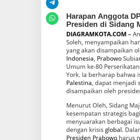
P
a
l
Harapan Anggota DP
e
Presiden di Sidang
s
t
DIAGRAMKOTA.COM
–
An
i
Soleh, menyampaikan har
n
a
yang akan disampaikan o
d
Indonesia
,
Prabowo
Subian
i
Umum ke-80 Perserikatan
P
B
York. Ia berharap bahwa 
B
Palestina
, dapat menjadi 
disampaikan oleh preside
Menurut Oleh, Sidang Ma
kesempatan strategis bag
menyuarakan berbagai isu
dengan krisis
global
. Dala
Presiden Prabowo
harus 