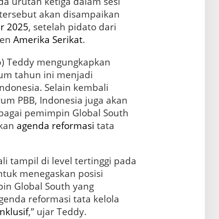
 urutan ketiga dalam sesi
tersebut akan disampaikan
r
2025
, setelah pidato dari
den
Amerika Serikat
.
ab) Teddy mengungkapkan
um tahun ini menjadi
donesia. Selain kembali
forum PBB, Indonesia juga akan
agai pemimpin Global South
akan
agenda
reformasi
tata
 tampil di level tertinggi pada
ntuk menegaskan posisi
in Global South yang
enda reformasi tata kelola
inklusif
,” ujar Teddy.