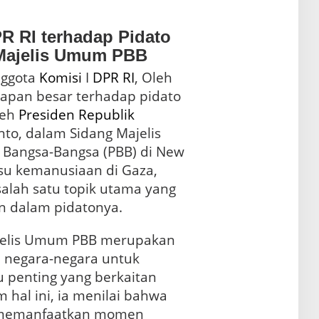
R RI terhadap Pidato
 Majelis Umum PBB
ggota
Komisi
I
DPR RI
, Oleh
apan besar terhadap pidato
leh
Presiden
Republik
to, dalam Sidang Majelis
 Bangsa-Bangsa (PBB) di New
isu kemanusiaan di Gaza,
salah satu topik utama yang
n dalam pidatonya.
jelis Umum PBB merupakan
i negara-negara untuk
 penting yang berkaitan
m hal ini, ia menilai bahwa
memanfaatkan momen