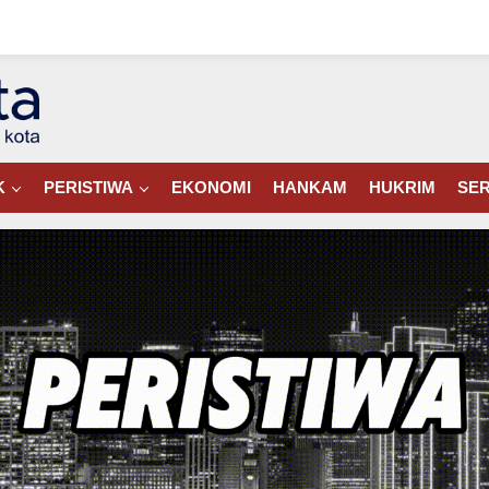
K
PERISTIWA
EKONOMI
HANKAM
HUKRIM
SER