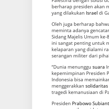
Palestina dengan solusi 
berharap presiden akan 
yang dilakukan
Israel
di G
Oleh juga berharap bahwa
meminta adanya gencatan 
Sidang Majelis Umum ke-8
ini sangat penting untuk
kelaparan yang dialami r
serangan militer dari pihak
“Dunia menunggu
suara
I
kepemimpinan Presiden P
Indonesia bisa memainka
menggerakkan
solidaritas
tragedi kemanusiaan di Pa
Presiden
Prabowo Subian