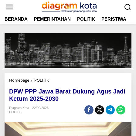
L
e
w
BERANDA
PEMERINTAHAN
POLITIK
PERISTIWA
E
a
t
i
k
e
k
o
n
t
e
n
Homepage
/
POLITIK
D
P
DPW PPP Jawa Barat Dukung Agus Jadi
W
P
Ketum 2025-2030
P
Diagram Kota
22/09/2025
P
POLITIK
J
a
w
a