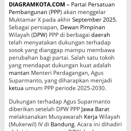
DIAGRAMKOTA.COM
–
Partai
Persatuan
2
0
Pembangunan
(
PPP
) akan menggelar
2
Muktamar X pada akhir
September
2025
.
5
Sebagai persiapan,
Dewan
Pimpinan
-
2
Wilayah (
DPW
) PPP di berbagai
daerah
0
telah menyatakan dukungan terhadap
3
0
sosok yang dianggap mampu membawa
perubahan bagi partai. Salah satu tokoh
yang mendapat dukungan kuat adalah
mantan
Menteri Perdagangan, Agus
Suparmanto, yang diharapkan menjadi
ketua
umum PPP periode 2025-2030.
Dukungan terhadap Agus Suparmanto
diberikan setelah DPW PPP
Jawa Barat
melaksanakan Musyawarah
Kerja
Wilayah
(Mukerwil) IV di
Bandung
. Acara ini dihadiri