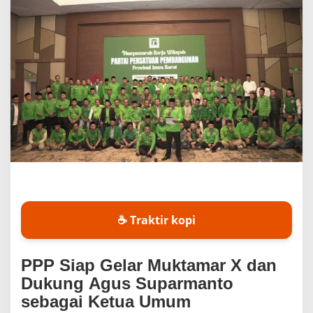
B
a
r
a
t
D
u
k
u
n
g
A
g
u
s
J
a
☕ Traktir kopi
d
i
K
PPP Siap Gelar Muktamar X dan
e
Dukung Agus Suparmanto
t
u
sebagai Ketua Umum
m