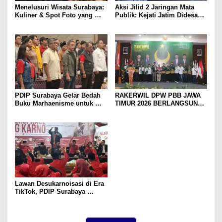
Menelusuri Wisata Surabaya:
Aksi Jilid 2 Jaringan Mata
Kuliner & Spot Foto yang
Publik: Kejati Jatim Didesak
Wajib Dicoba
Bongkar Aliran Dana dan
Usut Eks Kadis ESDM
PDIP Surabaya Gelar Bedah
RAKERWIL DPW PBB JAWA
Buku Marhaenisme untuk
TIMUR 2026 BERLANGSUNG
Gen Z, Rocky Gerung:
SUKSES, DIHADIRI PJ
Saatnya Kembali ke Gagasan
KETUM DPP PBB YURI
Besar
KEMAL FADLULLAH, SH.,
M.H.
Lawan Desukarnoisasi di Era
TikTok, PDIP Surabaya
Gerakkan Gen Z Jaga Warisan
Sejarah Bung Karno