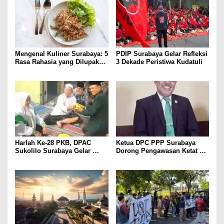
Mengenal Kuliner Surabaya: 5
PDIP Surabaya Gelar Refleksi
Rasa Rahasia yang Dilupakan
3 Dekade Peristiwa Kudatuli
Penikmat
Harlah Ke-28 PKB, DPAC
Ketua DPC PPP Surabaya
Sukolilo Surabaya Gelar
Dorong Pengawasan Ketat
Tasyakuran
Produk Halal, Pemkot Harus
Bertindak Tegas terhadap
Pelanggaran