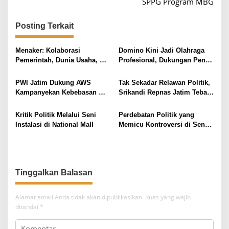
SPPG Program MBG
g
a
Posting Terkait
s
i
Menaker: Kolaborasi
Domino Kini Jadi Olahraga
Pemerintah, Dunia Usaha,
Profesional, Dukungan Penuh
p
dan Organisasi Pekerja Kunci
dari HGI dan Pemerintah
o
Penguatan Daya Saing
PWI Jatim Dukung AWS
Tak Sekadar Relawan Politik,
Tenaga Kerja
s
Kampanyekan Kebebasan
Srikandi Repnas Jatim Tebar
Pers, Soroti Tekanan Politik
Kepedulian di Bulan Suci
dan Medsos
Kritik Politik Melalui Seni
Perdebatan Politik yang
Instalasi di National Mall
Memicu Kontroversi di Senat
Amerika Serikat
Alamat email Anda tidak akan dipublikasikan.
Ruas yang wajib
ditandai
*