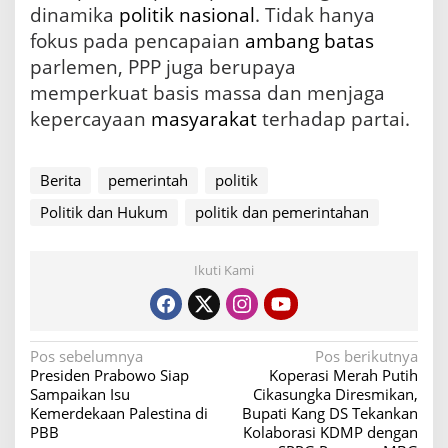
dinamika
politik
nasional
. Tidak hanya
fokus pada pencapaian
ambang batas
parlemen, PPP juga berupaya
memperkuat basis massa dan menjaga
kepercayaan
masyarakat
terhadap partai.
Berita
pemerintah
politik
Politik dan Hukum
politik dan pemerintahan
Ikuti Kami
N
Pos sebelumnya
Pos berikutnya
Presiden Prabowo Siap
Koperasi Merah Putih
a
Sampaikan Isu
Cikasungka Diresmikan,
v
Kemerdekaan Palestina di
Bupati Kang DS Tekankan
PBB
Kolaborasi KDMP dengan
i