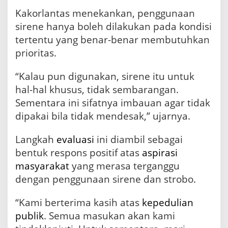
l
a
Kakorlantas menekankan, penggunaan
n
sirene hanya boleh dilakukan pada kondisi
T
tertentu yang benar-benar membutuhkan
e
t
prioritas.
a
p
“Kalau pun digunakan, sirene itu untuk
B
hal-hal khusus, tidak sembarangan.
e
r
Sementara ini sifatnya imbauan agar tidak
j
dipakai bila tidak mendesak,” ujarnya.
a
l
a
Langkah
evaluasi
ini diambil sebagai
n
bentuk respons positif atas
aspirasi
masyarakat
yang merasa terganggu
dengan penggunaan sirene dan strobo.
“Kami berterima kasih atas
kepedulian
publik
. Semua masukan akan kami