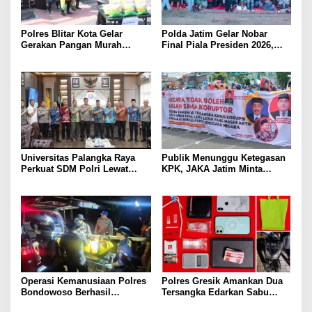
Polres Blitar Kota Gelar
Polda Jatim Gelar Nobar
Gerakan Pangan Murah
Final Piala Presiden 2026,
Sambut HUT Kemerdekaan RI
Ribuan Bonek Mania Dukung
ke-81
Persebaya dari Lapangan
Mapolda
Universitas Palangka Raya
Publik Menunggu Ketegasan
Perkuat SDM Polri Lewat
KPK, JAKA Jatim Minta
Pusat Studi Kepolisian
Delapan Tersangka Korupsi
Dana Hibah Segera Ditahan
Operasi Kemanusiaan Polres
Polres Gresik Amankan Dua
Bondowoso Berhasil
Tersangka Edarkan Sabu
Evakuasi Dua Jenazah di
Jaringan Bangkalan