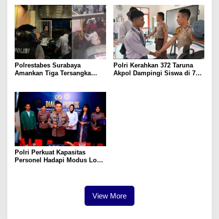
Gunung Piramid
Polrestabes Surabaya
Polri Kerahkan 372 Taruna
Amankan Tiga Tersangka
Akpol Dampingi Siswa di 73
Serobot Ruko di Ngagel
Sekolah Rakyat Bersama
Taruna Akademi TNI
Polri Perkuat Kapasitas
Personel Hadapi Modus Love
Scamming yang Kian
Kompleks
View More