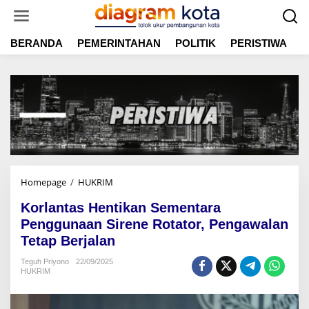
L
e
w
BERANDA
PEMERINTAHAN
POLITIK
PERISTIWA
E
a
t
i
k
e
k
o
n
t
e
n
Homepage
/
HUKRIM
K
o
Korlantas Hentikan Sementara
r
l
Penggunaan Sirene Rotator, Pengawalan
a
Tetap Berjalan
n
t
Teguh Priyono
22/09/2025
HUKRIM
a
s
H