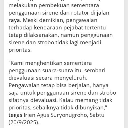
a
melakukan pembekuan sementara
n
penggunaan sirene dan rotator di
jalan
S
raya
. Meski demikian, pengawalan
i
r
terhadap
kendaraan
pejabat
tertentu
e
tetap dilaksanakan, namun penggunaan
n
sirene dan strobo tidak lagi menjadi
e
R
prioritas.
o
t
“Kami menghentikan sementara
a
t
penggunaan suara-suara itu, sembari
o
dievaluasi secara menyeluruh.
r
Pengawalan tetap bisa berjalan, hanya
,
P
saja untuk penggunaan sirene dan strobo
e
sifatnya dievaluasi. Kalau memang tidak
n
prioritas, sebaiknya tidak dibunyikan,”
g
a
tegas
Irjen Agus Suryonugroho, Sabtu
w
(20/9/2025).
a