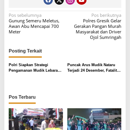
N
Pos sebelumnya
Pos berikutnya
Gunung Semeru Meletus,
Polres Gresik Gelar
a
Awan Abu Mencapai 700
Gerakan Pangan Murah
v
Meter
Masyarakat dan Driver
Ojol Sumringah
i
g
Posting Terkait
a
s
Polri Siapkan Strategi
Puncak Arus Mudik Nataru
i
Pengamanan Mudik Lebaran
Terjadi 24 Desember, Fatalitas
2026, Kakorlantas: Negara
Kecelakaan Turun 23,23
p
Harus Hadir Jaga Momentum
Persen
o
Ramadan dan Idul Fitri
s
Pos Terbaru