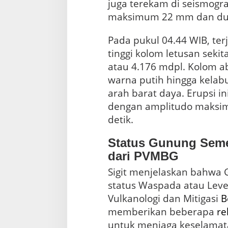
juga terekam di seismogr
maksimum 22 mm dan dura
Pada pukul 04.44 WIB, ter
tinggi kolom letusan sekit
atau 4.176 mdpl. Kolom a
warna putih hingga kelabu
arah barat daya. Erupsi in
dengan amplitudo maksi
detik.
Status Gunung Sem
dari PVMBG
Sigit menjelaskan bahwa
status Waspada atau Level 
Vulkanologi dan Mitigasi
B
memberikan beberapa
re
untuk menjaga keselamat