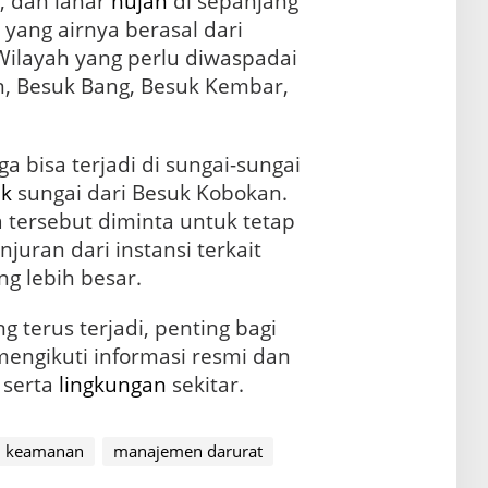
, dan lahar
hujan
di sepanjang
 yang airnya berasal dari
ilayah yang perlu diwaspadai
n, Besuk Bang, Besuk Kembar,
uga bisa terjadi di sungai-sungai
k
sungai dari Besuk Kobokan.
a tersebut diminta untuk tetap
uran dari instansi terkait
ang lebih besar.
 terus terjadi, penting bagi
mengikuti informasi resmi dan
 serta
lingkungan
sekitar.
keamanan
manajemen darurat