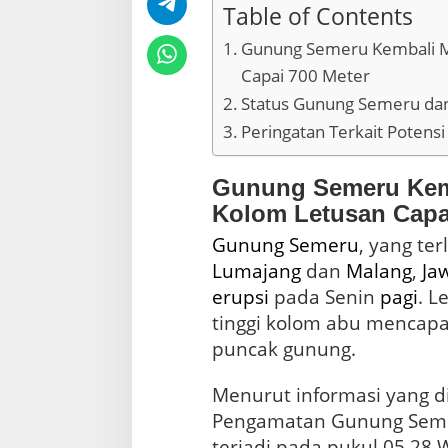
r
Table of Contents
Gunung Semeru Kembali Me
Capai 700 Meter
Status Gunung Semeru da
Peringatan Terkait Potens
Gunung Semeru Kemb
Kolom Letusan Capa
Gunung Semeru
, yang te
Lumajang
dan
Malang
,
Ja
erupsi
pada Senin
pagi
. L
tinggi kolom abu mencapai
puncak gunung.
Menurut informasi yang d
Pengamatan Gunung Semeru,
terjadi pada pukul 05.28 