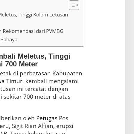
letus, Tinggi Kolom Letusan
n Rekomendasi dari PVMBG
i Bahaya
ali Meletus, Tinggi
i 700 Meter
rletak di perbatasan Kabupaten
wa Timur
, kembali mengalami
etusan ini tercatat dengan
 sekitar 700 meter di atas
iberikan oleh
Petugas
Pos
 Sigit Rian Alfian, erupsi
WIB. Tinggi kolom letusan