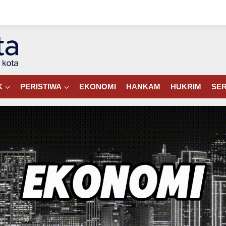
K
PERISTIWA
EKONOMI
HANKAM
HUKRIM
SER