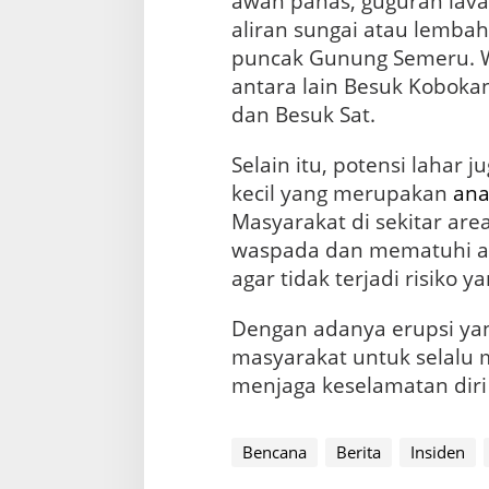
awan panas, guguran lava
aliran sungai atau lembah
puncak Gunung Semeru. W
antara lain Besuk Koboka
dan Besuk Sat.
Selain itu, potensi lahar j
kecil yang merupakan
ana
Masyarakat di sekitar are
waspada dan mematuhi anj
agar tidak terjadi risiko y
Dengan adanya erupsi yang
masyarakat untuk selalu 
menjaga keselamatan diri
Bencana
Berita
Insiden