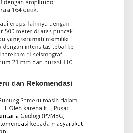
af dengan amplitudo
si 164 detik.
jadi erupsi lainnya dengan
ar 500 meter di atas puncak
bu yang teramati memiliki
 dengan intensitas tebal ke
i terekam di seismograf
mum 21 mm dan durasi 110
eru dan Rekomendasi
 Gunung Semeru masih dalam
II. Oleh karena itu, Pusat
encana
Geologi (PVMBG)
komendasi
kepada
masyarakat
an.