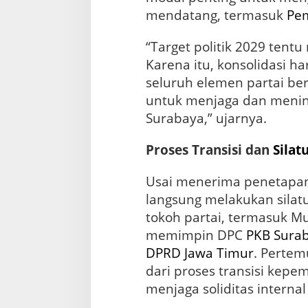
n
mendatang, termasuk
Pem
d
a
“Target politik 2029 tent
t
a
Karena itu, konsolidasi ha
n
seluruh elemen partai be
g
untuk menjaga dan menin
Surabaya,” ujarnya.
Proses Transisi dan
Silat
Usai menerima penetapan 
langsung melakukan silat
tokoh partai, termasuk M
memimpin DPC
PKB Sura
DPRD
Jawa Timur
. Pertem
dari proses transisi kepe
menjaga soliditas internal 