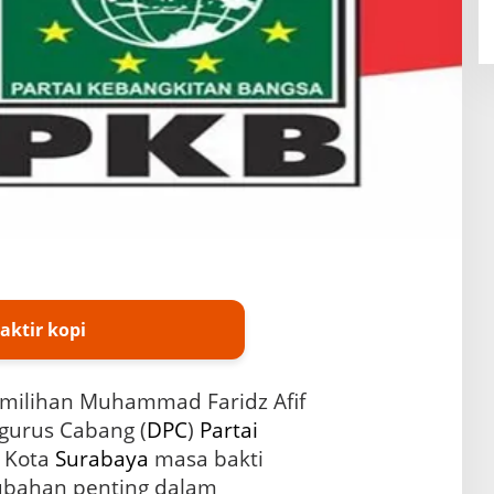
aktir kopi
milihan Muhammad Faridz Afif
urus Cabang (
DPC
)
Partai
) Kota
Surabaya
masa bakti
ubahan penting dalam