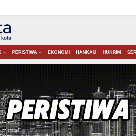
K
PERISTIWA
EKONOMI
HANKAM
HUKRIM
SER