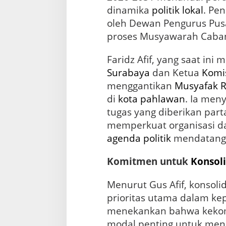
P
dinamika
politik lokal
. Pe
e
r
oleh Dewan Pengurus Pusa
s
proses Musyawarah Caban
i
a
Faridz Afif, yang saat ini
p
a
Surabaya
dan Ketua
Komis
n
menggantikan
Musyafak R
A
g
di
kota pahlawan
. Ia men
e
tugas yang diberikan par
n
memperkuat organisasi d
d
a
agenda
politik
mendatang
P
o
Komitmen untuk
Konsoli
l
i
Menurut Gus Afif, konsoli
t
i
prioritas utama dalam ke
k
menekankan bahwa kekom
M
e
modal penting untuk meng