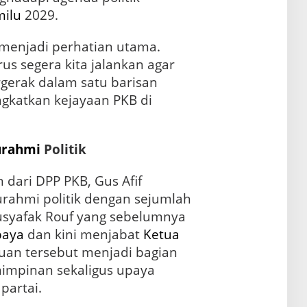
ilu
2029.
u menjadi perhatian utama.
rus segera kita jalankan agar
rgerak dalam satu barisan
gkatkan kejayaan PKB di
urahmi
Politik
dari DPP PKB, Gus Afif
urahmi politik dengan sejumlah
usyafak Rouf yang sebelumnya
baya
dan kini menjabat
Ketua
uan tersebut menjadi bagian
mimpinan sekaligus upaya
partai.