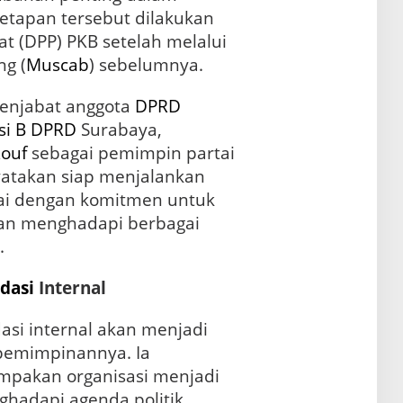
netapan tersebut dilakukan
t (DPP) PKB setelah melalui
g (
Muscab
) sebelumnya.
 menjabat anggota
DPRD
i B
DPRD
Surabaya,
ouf
sebagai pemimpin partai
yatakan siap menjalankan
tai dengan komitmen untuk
an menghadapi berbagai
.
dasi
Internal
dasi internal akan menjadi
pemimpinannya. Ia
pakan organisasi menjadi
hadapi agenda politik