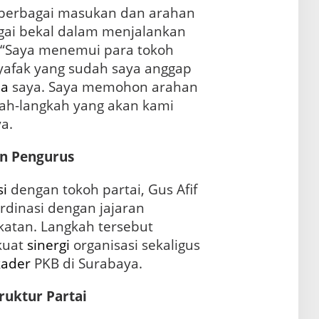
berbagai masukan dan arahan
agai bekal dalam menjalankan
“Saya menemui para tokoh
yafak yang sudah saya anggap
ua
saya. Saya memohon arahan
ah-langkah yang akan kami
a.
an Pengurus
i
dengan tokoh partai, Gus Afif
rdinasi dengan jajaran
katan. Langkah tersebut
kuat
sinergi
organisasi sekaligus
kader
PKB di Surabaya.
ruktur Partai