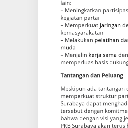
lain:
– Meningkatkan partisipa
kegiatan partai
– Memperkuat
jaringan
de
kemasyarakatan
– Melakukan
pelatihan
da
muda
– Menjalin
kerja sama
deng
memperluas basis dukun
Tantangan dan Peluang
Meskipun ada tantangan d
memperkuat struktur part
Surabaya dapat menghada
tersebut dengan komitm
bahwa dengan visi yang jel
PKB Surabaya akan teru