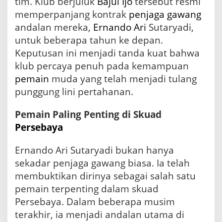
tim. Klub berjuluk
Bajul Ijo
tersebut resmi
n
memperpanjang kontrak
penjaga gawang
t
andalan mereka,
Ernando Ari
Sutaryadi,
r
a
untuk beberapa tahun ke depan.
k
Keputusan ini menjadi tanda kuat bahwa
E
r
klub percaya penuh pada kemampuan
n
pemain
muda yang telah menjadi tulang
a
punggung lini pertahanan.
n
d
o
Pemain Paling Penting di Skuad
A
Persebaya
r
i
S
Ernando Ari Sutaryadi bukan hanya
u
sekadar penjaga gawang biasa. Ia telah
t
membuktikan dirinya sebagai salah satu
a
r
pemain terpenting dalam skuad
y
Persebaya. Dalam beberapa musim
a
terakhir, ia menjadi andalan utama di
d