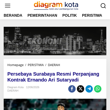
L
e
w
BERANDA
PEMERINTAHAN
POLITIK
PERISTIWA
E
a
t
i
k
e
k
o
n
t
e
n
Homepage
/
PERISTIWA
/
DAERAH
P
e
Persebaya Surabaya Resmi Perpanjang
r
s
Kontrak Ernando Ari Sutaryadi
e
Diagram Kota
12/06/2026
b
DAERAH
a
y
a
S