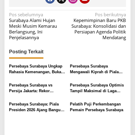
N
Pos sebelumnya
Pos berikutnya
Surabaya Alami Hujan
Kepemimpinan Baru PKB
a
Meski Musim Kemarau
Surabaya: Konsolidasi dan
v
Berlangsung, Ini
Persiapan Agenda Politik
Penjelasannya
Mendatang
i
g
Posting Terkait
a
s
Persebaya Surabaya Ungkap
Persebaya Surabaya
i
Rahasia Kemenangan, Bukan
Mengawali Kiprah di Piala
Hasil Gol Bunuh Diri
Presiden 2026 dengan
p
Kemenangan Tipis 1-0 atas
Persebaya Surabaya vs
Persebaya Surabaya Optimis
o
Persija Jakarta
Persija Jakarta: Rekor
Tampil Maksimal di Laga
s
Pertemuan dan Performa
Pembuka Piala Presiden 2026
Terkini yang Menarik
Persebaya Surabaya: Piala
Pelatih Puji Perkembangan
Presiden 2026 Ajang Bangun
Pemain Persebaya Surabaya
Tim yang Solid