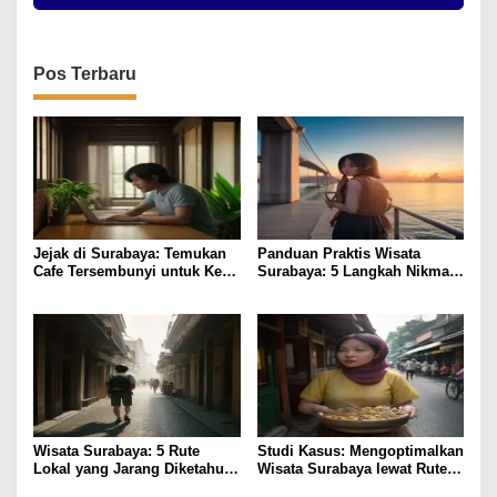
Pos Terbaru
Jejak di Surabaya: Temukan
Panduan Praktis Wisata
Cafe Tersembunyi untuk Kerja
Surabaya: 5 Langkah Nikmati
Remote
Kota Hemat
Wisata Surabaya: 5 Rute
Studi Kasus: Mengoptimalkan
Lokal yang Jarang Diketahui
Wisata Surabaya lewat Rute
& Tips Praktis
Kuliner Lokal