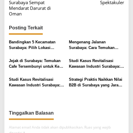
v
Surabaya Sempat
Spektakuler
Mendarat Darurat di
i
Oman
g
a
Posting Terkait
s
i
Bandingkan 5 Kecamatan
Mengenang Jalanan
Surabaya: Pilih Lokasi
Surabaya: Cara Temukan
p
Tinggal Sesuai Budget &
Koneksi Bisnis Lewat Kafe
o
Fasilitas
Tua
Jejak di Surabaya: Temukan
Studi Kasus Revitalisasi
s
Cafe Tersembunyi untuk Kerja
Kawasan Industri Surabaya:
Remote
Insight UMKM
Studi Kasus Revitalisasi
Strategi Praktis Naikkan Nilai
Kawasan Industri Surabaya:
B2B di Surabaya yang Jarang
Insight Praktis
Diketahui
Tinggalkan Balasan
Alamat email Anda tidak akan dipublikasikan.
Ruas yang wajib
ditandai
*