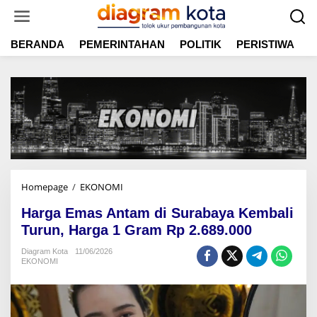
L
e
w
BERANDA
PEMERINTAHAN
POLITIK
PERISTIWA
E
a
t
i
k
e
k
o
n
t
e
n
Homepage
/
EKONOMI
H
a
Harga Emas Antam di Surabaya Kembali
r
g
Turun, Harga 1 Gram Rp 2.689.000
a
Diagram Kota
11/06/2026
E
EKONOMI
m
a
s
A