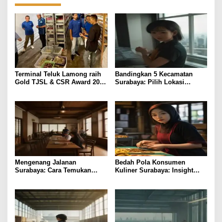
Terminal Teluk Lamong raih
Bandingkan 5 Kecamatan
Gold TJSL & CSR Award 2026
Surabaya: Pilih Lokasi
Berkat Program
Tinggal Sesuai Budget &
Pemberdayaan Nelayan
Fasilitas
Pesisir
Mengenang Jalanan
Bedah Pola Konsumen
Surabaya: Cara Temukan
Kuliner Surabaya: Insight
Koneksi Bisnis Lewat Kafe
bagi Foodpreneur
Tua