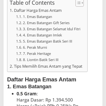
0
Table of Contents
Daftar Harga Emas Antam
1. Emas Batangan
2. Emas Batangan Gift Series
3. Emas Batangan Selamat Idul Fitri
4. Emas Batangan Imlek
5. Emas Batangan Batik Seri III
6. Perak Murni
7. Perak Heritage
8. Liontin Batik Seri III
Tips Memilih Emas Antam yang Tepat
Daftar Harga Emas Antam
1. Emas Batangan
0.5 Gram
:
Harga Dasar: Rp 1.394.500
Harga (+Pajak PPh 0.25%): Rp