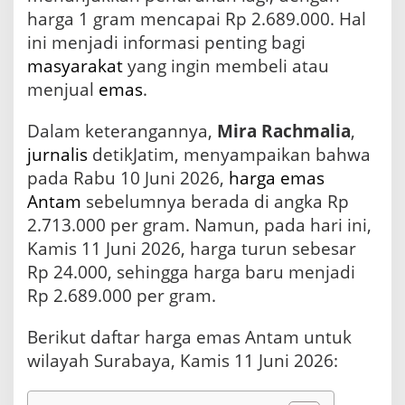
u
harga 1 gram mencapai Rp 2.689.000. Hal
n
ini menjadi informasi penting bagi
,
masyarakat
yang ingin membeli atau
H
a
menjual
emas
.
r
g
Dalam keterangannya,
Mira Rachmalia
,
a
1
jurnalis
detikJatim, menyampaikan bahwa
G
pada Rabu 10 Juni 2026,
harga emas
r
Antam
sebelumnya berada di angka Rp
a
m
2.713.000 per gram. Namun, pada hari ini,
R
Kamis 11 Juni 2026, harga turun sebesar
p
Rp 24.000, sehingga harga baru menjadi
2
.
Rp 2.689.000 per gram.
6
8
Berikut daftar harga emas Antam untuk
9
.
wilayah Surabaya, Kamis 11 Juni 2026:
0
0