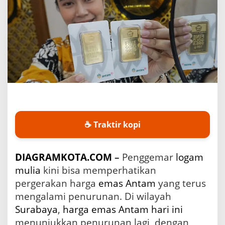
n
t
a
m
d
i
S
u
r
a
b
a
y
☕ Traktir kopi
a
K
e
DIAGRAMKOTA.COM
–
Penggemar
logam
m
b
mulia
kini bisa memperhatikan
a
pergerakan harga
emas Antam
yang terus
l
i
mengalami penurunan. Di wilayah
T
Surabaya
,
harga emas
Antam
hari ini
u
menunjukkan penurunan lagi, dengan
r