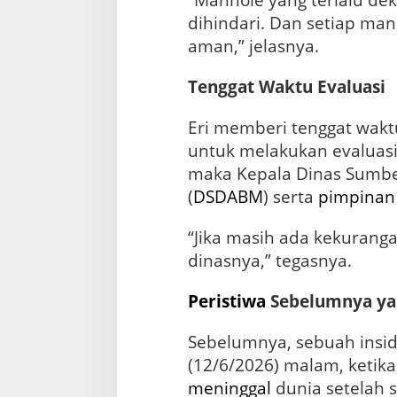
“Manhole yang terlalu dek
dihindari. Dan setiap man
aman,” jelasnya.
Tenggat Waktu Evaluasi
Eri memberi tenggat wakt
untuk melakukan evaluasi
maka Kepala Dinas Sumb
(
DSDABM
) serta
pimpinan
“Jika masih ada kekuranga
dinasnya,” tegasnya.
Peristiwa
Sebelumnya y
Sebelumnya, sebuah insid
(12/6/2026) malam, ketik
meninggal
dunia setelah 