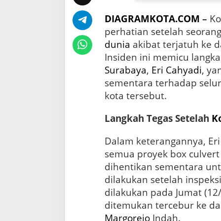
a
b
DIAGRAMKOTA.COM
–
Ko
a
y
perhatian setelah seoran
a
dunia
akibat terjatuh ke 
H
Insiden ini memicu langk
e
n
Surabaya
,
Eri Cahyadi
, y
t
sementara terhadap selu
i
kota tersebut.
k
a
n
Langkah Tegas Setelah
K
S
e
Dalam keterangannya, Er
m
e
semua proyek box culvert
n
dihentikan sementara untu
t
dilakukan setelah inspek
a
r
dilakukan pada Jumat (12/
a
ditemukan tercebur ke dal
P
Margorejo
Indah.
e