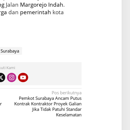
ng
Jalan
Margorejo Indah
.
rga
dan
pemerintah
kota
 Surabaya
kuti Kami
Pos berikutnya
Pemkot Surabaya Ancam Putus
r
Kontrak Kontraktor Proyek Galian
Jika Tidak Patuhi Standar
Keselamatan