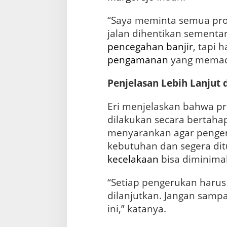
n
g
“Saya meminta semua proy
e
jalan dihentikan sementar
r
u
pencegahan
banjir
, tapi 
k
pengamanan
yang memada
a
n
Penjelasan Lebih Lanjut 
P
r
o
Eri menjelaskan bahwa pr
y
dilakukan secara bertahap
e
k
menyarankan agar penger
B
kebutuhan dan segera dit
o
kecelakaan
bisa diminima
x
C
u
“Setiap pengerukan harus
l
dilanjutkan. Jangan sampai
v
ini,” katanya.
e
r
t