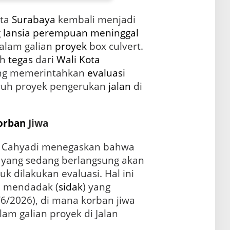
ta
Surabaya
kembali menjadi
g
lansia
perempuan
meninggal
dalam galian
proyek
box culvert.
ah
tegas
dari
Wali Kota
ang memerintahkan
evaluasi
ruh proyek pengerukan
jalan
di
orban
Jiwa
i Cahyadi menegaskan bahwa
 yang sedang berlangsung akan
k dilakukan evaluasi. Hal ini
si mendadak (
sidak
) yang
6/2026), di mana korban jiwa
am galian proyek di Jalan