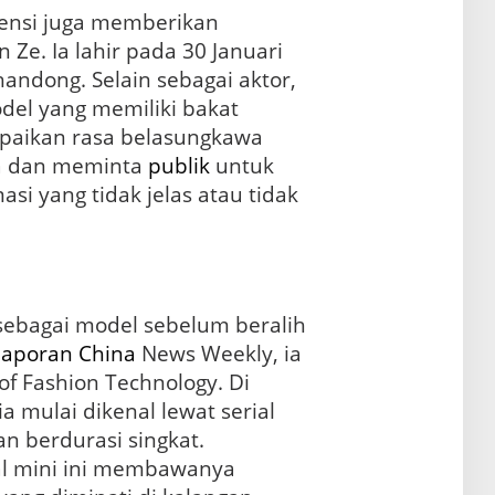
ensi juga memberikan
n Ze. Ia lahir pada 30 Januari
handong. Selain sebagai aktor,
odel yang memiliki bakat
paikan rasa belasungkawa
ga dan meminta
publik
untuk
si yang tidak jelas atau tidak
 sebagai model sebelum beralih
laporan
China
News Weekly, ia
e of Fashion Technology. Di
ia mulai dikenal lewat serial
 berdurasi singkat.
al mini ini membawanya