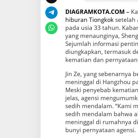
T
a
DIAGRAMKOTA.COM
–
Ka
h
u
hiburan
Tiongkok
setelah 
n
pada usia 33 tahun. Kabar 
yang menaunginya, Shengs
Sejumlah informasi penting
diungkapkan, termasuk de
kematian dan pernyataan 
Jin Ze, yang sebenarnya b
meninggal di Hangzhou pad
Meski penyebab kematian
jelas, agensi mengumum
sedih mendalam. “Kami 
sedih mendalam bahwa akt
meninggal di rumahnya di
bunyi pernyataan agensi.