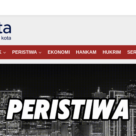
K
PERISTIWA
EKONOMI
HANKAM
HUKRIM
SER