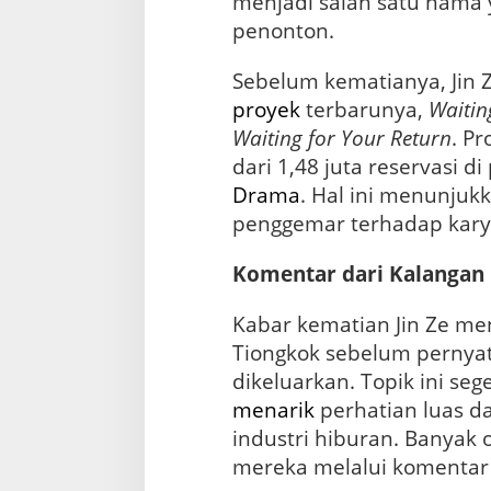
menjadi salah satu nama 
penonton.
Sebelum kematianya, Jin Z
proyek
terbarunya,
Waitin
Waiting for Your Return
. Pr
dari 1,48 juta reservasi d
Drama
. Hal ini menunjuk
penggemar terhadap kary
Komentar dari Kalangan
Kabar kematian Jin Ze me
Tiongkok sebelum pernyat
dikeluarkan. Topik ini se
menarik
perhatian luas d
industri hiburan. Banyak
mereka melalui komentar