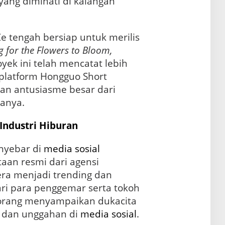
yang diminati di kalangan
e tengah bersiap untuk merilis
g for the Flowers to Bloom,
oyek ini telah mencatat lebih
i platform Hongguo Short
kan antusiasme besar dari
anya.
Industri
Hiburan
nyebar di
media sosial
aan resmi dari agensi
gera menjadi trending dan
ari para penggemar serta tokoh
 orang menyampaikan dukacita
 dan unggahan di
media
sosial
.