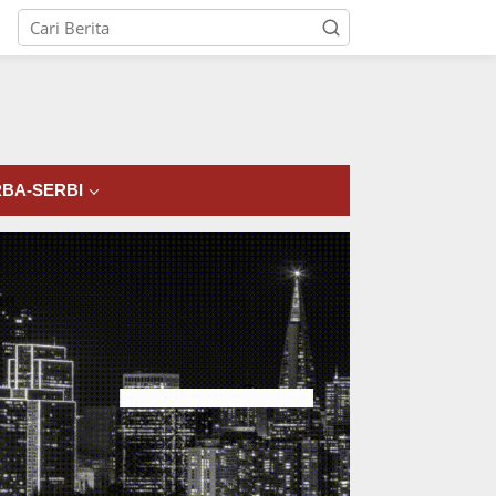
tutup
BA-SERBI