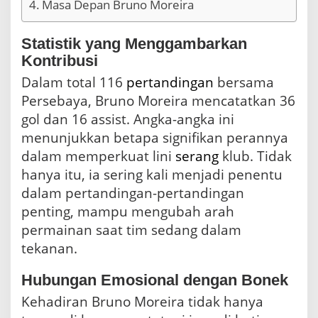
e
Masa Depan Bruno Moreira
r
b
Statistik yang Menggambarkan
a
n
Kontribusi
t
Dalam total 116
pertandingan
bersama
a
h
Persebaya, Bruno Moreira mencatatkan 36
k
gol dan 16 assist. Angka-angka ini
a
menunjukkan betapa signifikan perannya
n
dalam memperkuat lini
serang
klub. Tidak
hanya itu, ia sering kali menjadi penentu
dalam pertandingan-pertandingan
penting, mampu mengubah arah
permainan saat tim sedang dalam
tekanan.
Hubungan Emosional dengan Bonek
Kehadiran Bruno Moreira tidak hanya