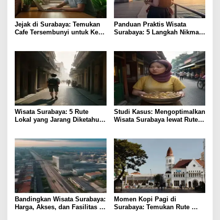
Jejak di Surabaya: Temukan
Panduan Praktis Wisata
Cafe Tersembunyi untuk Kerja
Surabaya: 5 Langkah Nikmati
Remote
Kota Hemat
Wisata Surabaya: 5 Rute
Studi Kasus: Mengoptimalkan
Lokal yang Jarang Diketahui
Wisata Surabaya lewat Rute
& Tips Praktis
Kuliner Lokal
Bandingkan Wisata Surabaya:
Momen Kopi Pagi di
Harga, Akses, dan Fasilitas
Surabaya: Temukan Rute
Pilihan
Murah ke Tempat Kerja Ideal