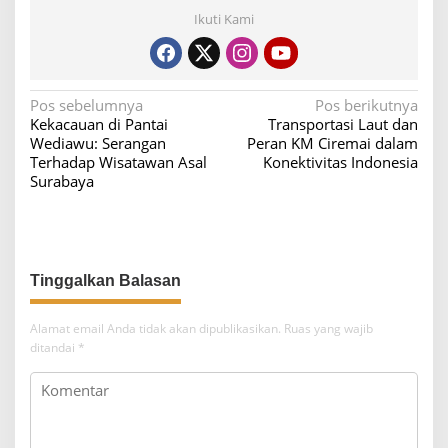
Ikuti Kami
N
Pos sebelumnya
Pos berikutnya
Kekacauan di Pantai
Transportasi Laut dan
a
Wediawu: Serangan
Peran KM Ciremai dalam
v
Terhadap Wisatawan Asal
Konektivitas Indonesia
Surabaya
i
g
a
s
i
p
Alamat email Anda tidak akan dipublikasikan.
Ruas yang wajib
o
ditandai
*
s