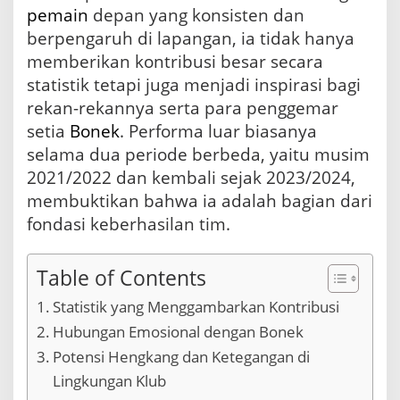
pemain
depan yang konsisten dan
r
a
berpengaruh di lapangan, ia tidak hanya
b
memberikan kontribusi besar secara
a
y
statistik tetapi juga menjadi inspirasi bagi
a
rekan-rekannya serta para penggemar
:
setia
Bonek
. Performa luar biasanya
P
e
selama dua periode berbeda, yaitu musim
n
2021/2022 dan kembali sejak 2023/2024,
g
membuktikan bahwa ia adalah bagian dari
a
r
fondasi keberhasilan tim.
u
h
y
Table of Contents
a
n
Statistik yang Menggambarkan Kontribusi
g
Hubungan Emosional dengan Bonek
T
a
Potensi Hengkang dan Ketegangan di
k
Lingkungan Klub
T