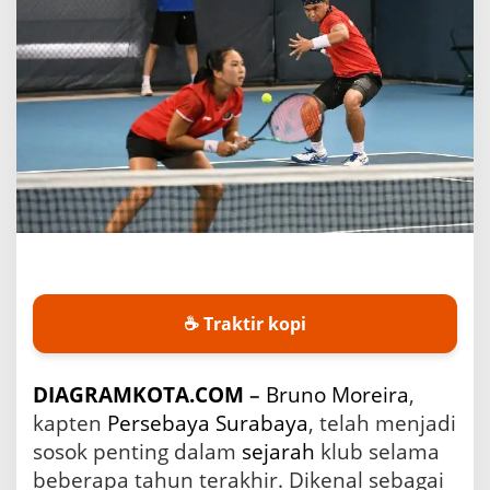
r
u
n
o
M
o
r
e
i
r
a
d
i
P
e
r
☕ Traktir kopi
s
e
b
DIAGRAMKOTA.COM
–
Bruno Moreira
,
a
kapten
Persebaya
Surabaya
, telah menjadi
y
a
sosok penting dalam
sejarah
klub selama
S
beberapa tahun terakhir. Dikenal sebagai
u