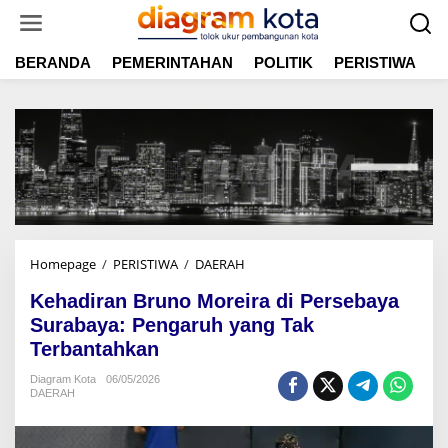
L
e
w
BERANDA
PEMERINTAHAN
POLITIK
PERISTIWA
E
a
t
i
k
e
k
o
n
t
e
n
Homepage
/
PERISTIWA
/
DAERAH
K
e
Kehadiran Bruno Moreira di Persebaya
h
a
Surabaya: Pengaruh yang Tak
d
Terbantahkan
i
r
Diagram Kota
06/05/2026
DAERAH
a
n
B