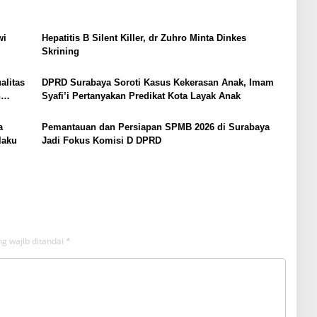
wi
Hepatitis B Silent Killer, dr Zuhro Minta Dinkes
Skrining
alitas
DPRD Surabaya Soroti Kasus Kekerasan Anak, Imam
h
Syafi’i Pertanyakan Predikat Kota Layak Anak
a
Pemantauan dan Persiapan SPMB 2026 di Surabaya
laku
Jadi Fokus Komisi D DPRD
g wajib ditandai
*