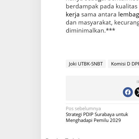
berdampak pada kualitas
kerja
sama antara
lembag
dan masyarakat, kecuran
diminimalkan.***
Joki UTBK-SNBT
Komisi D DP
I
N
Pos sebelumnya
Strategi PDIP Surabaya untuk
a
Menghadapi Pemilu 2029
v
i