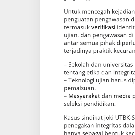
Untuk mencegah kejadian
penguatan pengawasan dari
termasuk
verifikasi
identit
ujian, dan pengawasan di 
antar semua pihak diper
terjadinya praktik kecura
– Sekolah dan universita
tentang etika dan integrit
– Teknologi ujian harus d
pemalsuan.
–
Masyarakat
dan
media
p
seleksi pendidikan.
Kasus sindikat joki UTBK
penegakan integritas da
hanya sebagai bentuk kecu