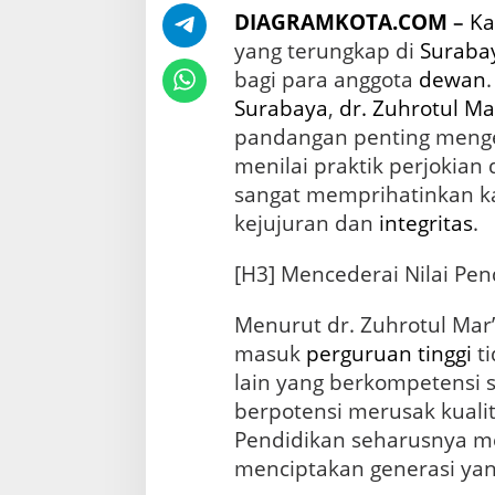
u
DIAGRAMKOTA.COM
–
Ka
s
S
yang terungkap di
Suraba
i
bagi para anggota
dewan
n
Surabaya
,
dr. Zuhrotul Ma
d
i
pandangan penting mengen
k
menilai praktik perjokian
a
sangat memprihatinkan ka
t
J
kejujuran dan
integritas
.
o
k
[H3] Mencederai Nilai Pen
i
U
T
Menurut dr. Zuhrotul Mar
B
masuk
perguruan tinggi
ti
K
lain yang berkompetensi 
-
S
berpotensi merusak kuali
N
Pendidikan seharusnya m
B
T
menciptakan generasi yan