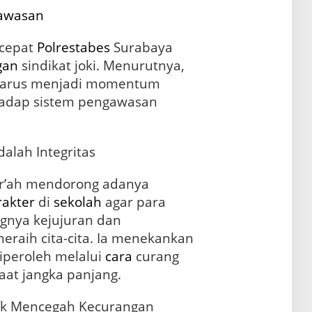
awasan
 cepat
Polrestabes
Surabaya
gan
sindikat joki. Menurutnya,
 harus menjadi momentum
hadap sistem pengawasan
dalah Integritas
Mar’ah mendorong adanya
rakter
di
sekolah
agar para
nya kejujuran dan
eraih cita-cita. Ia menekankan
iperoleh melalui
cara
curang
at jangka panjang.
tuk Mencegah Kecurangan