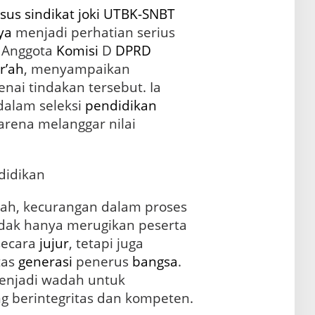
sus
sindikat
joki
UTBK-SNBT
ya
menjadi perhatian serius
. Anggota
Komisi
D
DPRD
r’ah
, menyampaikan
ai tindakan tersebut. Ia
 dalam seleksi
pendidikan
rena melanggar nilai
didikan
’ah, kecurangan dalam proses
dak hanya merugikan peserta
secara
jujur
, tetapi juga
tas
generasi
penerus
bangsa
.
enjadi wadah untuk
g berintegritas dan kompeten.