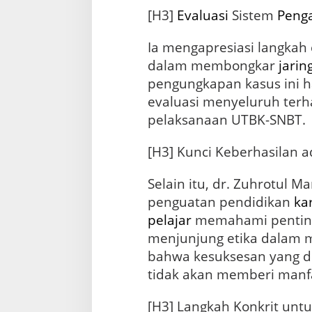
[H3]
Evaluasi
Sistem
Peng
Ia mengapresiasi langkah
dalam membongkar
jarin
pengungkapan kasus ini
evaluasi menyeluruh ter
pelaksanaan UTBK-SNBT.
[H3] Kunci Keberhasilan a
Selain itu, dr. Zuhrotul 
penguatan pendidikan
ka
pelajar
memahami penting
menjunjung etika dalam m
bahwa kesuksesan yang d
tidak akan memberi manfa
[H3] Langkah Konkrit un