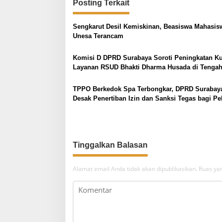
Posting Terkait
g
a
Sengkarut Desil Kemiskinan, Beasiswa Mahasis
s
Unesa Terancam
i
p
Komisi D DPRD Surabaya Soroti Peningkatan Ku
Layanan RSUD Bhakti Dharma Husada di Tenga
o
Peningkatan Kunjungan Pasien
s
TPPO Berkedok Spa Terbongkar, DPRD Surabay
Desak Penertiban Izin dan Sanksi Tegas bagi Pe
Tinggalkan Balasan
Alamat email Anda tidak akan dipublikasikan.
Ruas yan