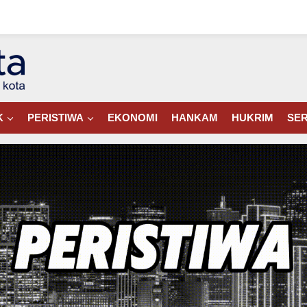
K
PERISTIWA
EKONOMI
HANKAM
HUKRIM
SER