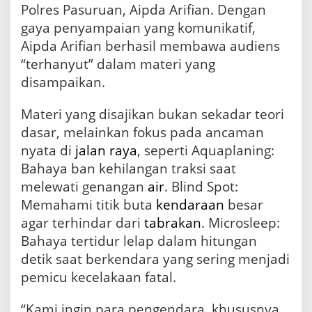
a
Polres Pasuruan, Aipda Arifian. Dengan
n
gaya penyampaian yang komunikatif,
G
e
Aipda Arifian berhasil membawa audiens
l
“terhanyut” dalam materi yang
a
disampaikan.
r
S
a
Materi yang disajikan bukan sekadar teori
f
dasar, melainkan fokus pada ancaman
e
t
nyata di
jalan raya
, seperti Aquaplaning:
y
Bahaya ban kehilangan traksi saat
R
melewati genangan
air
. Blind Spot:
i
d
Memahami titik buta
kendaraan
besar
i
agar terhindar dari
tabrakan
. Microsleep:
n
Bahaya tertidur lelap dalam hitungan
g
d
detik saat berkendara yang sering menjadi
i
pemicu kecelakaan fatal.
P
T
M
“Kami ingin para pengendara, khususnya