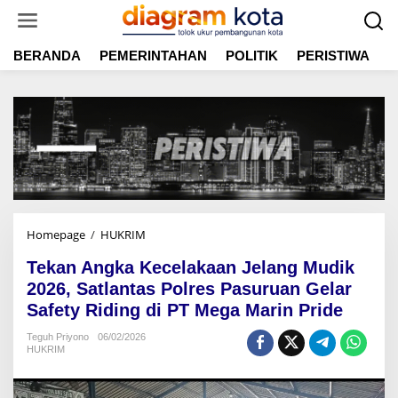
L
e
w
BERANDA
PEMERINTAHAN
POLITIK
PERISTIWA
E
a
t
i
k
e
k
o
n
t
e
n
Homepage
/
HUKRIM
T
e
Tekan Angka Kecelakaan Jelang Mudik
k
a
2026, Satlantas Polres Pasuruan Gelar
n
Safety Riding di PT Mega Marin Pride
A
n
Teguh Priyono
06/02/2026
HUKRIM
g
k
a