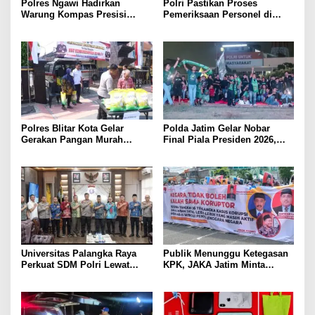
Polres Ngawi Hadirkan
Polri Pastikan Proses
Warung Kompas Presisi
Pemeriksaan Personel di
Bangun Komunikasi Perkuat
Aceh Dilaksanakan Secara
Sinergi untuk Kamtibmas
Profesional dan Transparan
Polres Blitar Kota Gelar
Polda Jatim Gelar Nobar
Gerakan Pangan Murah
Final Piala Presiden 2026,
Sambut HUT Kemerdekaan RI
Ribuan Bonek Mania Dukung
ke-81
Persebaya dari Lapangan
Mapolda
Universitas Palangka Raya
Publik Menunggu Ketegasan
Perkuat SDM Polri Lewat
KPK, JAKA Jatim Minta
Pusat Studi Kepolisian
Delapan Tersangka Korupsi
Dana Hibah Segera Ditahan