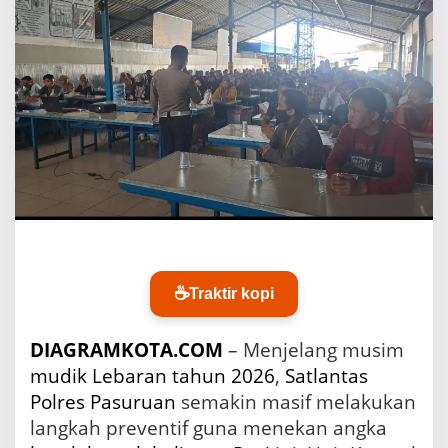
K
e
c
e
l
a
k
a
a
n
J
e
l
a
n
g
☕
Traktir kopi
M
u
DIAGRAMKOTA.COM
– Menjelang musim
d
i
mudik
Lebaran
tahun 2026
,
Satlantas
k
Polres
Pasuruan
semakin masif melakukan
2
0
langkah preventif guna menekan angka
2