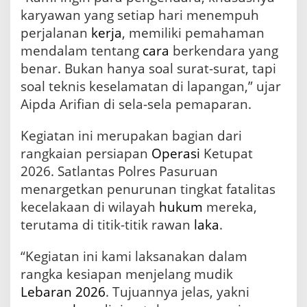
e
karyawan yang setiap hari menempuh
g
perjalanan
kerja
, memiliki pemahaman
a
M
mendalam tentang
cara
berkendara yang
a
benar. Bukan hanya soal surat-surat, tapi
r
soal teknis keselamatan di lapangan,” ujar
i
n
Aipda Arifian di sela-sela pemaparan.
P
r
Kegiatan ini merupakan bagian dari
i
d
rangkaian persiapan
Operasi
Ketupat
e
2026. Satlantas Polres Pasuruan
menargetkan penurunan tingkat fatalitas
kecelakaan di wilayah
hukum
mereka,
terutama di titik-titik rawan
laka
.
“Kegiatan ini kami laksanakan dalam
rangka kesiapan menjelang mudik
Lebaran 2026
. Tujuannya jelas, yakni