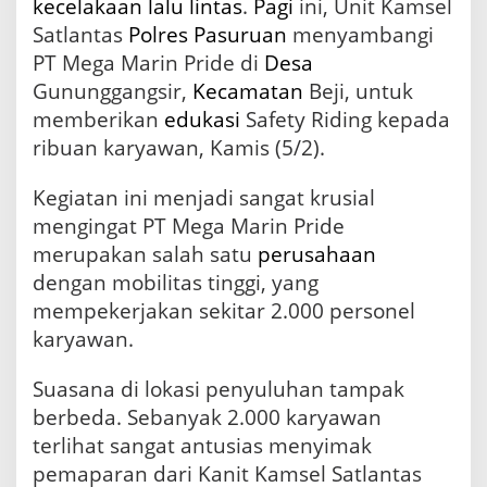
kecelakaan
lalu lintas
.
Pagi
ini, Unit Kamsel
6
Satlantas
Polres Pasuruan
menyambangi
,
S
PT Mega Marin Pride di
Desa
a
Gununggangsir,
Kecamatan
Beji, untuk
t
memberikan
edukasi
Safety Riding kepada
l
a
ribuan karyawan, Kamis (5/2).
n
t
Kegiatan ini menjadi sangat krusial
a
s
mengingat PT Mega Marin Pride
P
merupakan salah satu
perusahaan
o
dengan mobilitas tinggi, yang
l
r
mempekerjakan sekitar 2.000 personel
e
karyawan.
s
P
Suasana di lokasi penyuluhan tampak
a
s
berbeda. Sebanyak 2.000 karyawan
u
terlihat sangat antusias menyimak
r
u
pemaparan dari Kanit Kamsel Satlantas