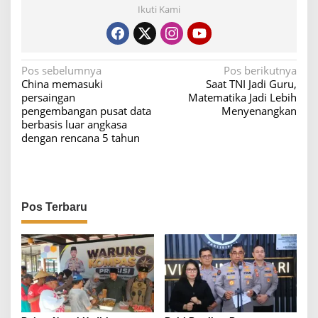
Ikuti Kami
N
Pos sebelumnya
Pos berikutnya
China memasuki
Saat TNI Jadi Guru,
a
persaingan
Matematika Jadi Lebih
v
pengembangan pusat data
Menyenangkan
berbasis luar angkasa
i
dengan rencana 5 tahun
g
a
s
i
Pos Terbaru
p
o
s