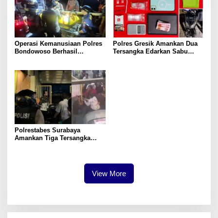
Operasi Kemanusiaan Polres
Polres Gresik Amankan Dua
Bondowoso Berhasil
Tersangka Edarkan Sabu
Evakuasi Dua Jenazah di
Jaringan Bangkalan
Gunung Piramid
Polrestabes Surabaya
Amankan Tiga Tersangka
Serobot Ruko di Ngagel
View More