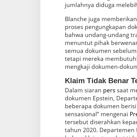
jumlahnya diduga melebih
Blanche juga memberikan
proses pengungkapan dok
bahwa undang-undang tra
menuntut pihak berwena
semua dokumen sebelum 
tetapi mereka membutuhk
mengkaji dokumen-dokum
Klaim Tidak Benar 
Dalam siaran
pers
saat m
dokumen Epstein, Depar
beberapa dokumen berisi 
sensasional” mengenai
Pr
tersebut diserahkan kepa
tahun 2020. Departemen