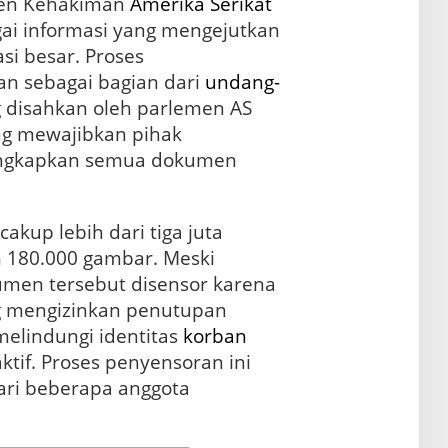
emen Kehakiman
Amerika Serikat
ai informasi yang mengejutkan
i besar. Proses
an sebagai bagian dari
undang-
 disahkan oleh parlemen AS
ng mewajibkan pihak
ngkapkan semua dokumen
akup lebih dari tiga juta
n 180.000 gambar. Meski
kumen tersebut disensor karena
 mengizinkan penutupan
melindungi identitas
korban
ktif. Proses penyensoran ini
ari beberapa anggota