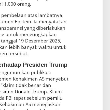
i 1.000 orang.
 pembelaan atas lambatnya
umen Epstein. Ia menyatakan
nsparansi yang diberlakukan
ng untuk mengungkapkan
tanggal 19 Desember 2025,
an lebih banyak waktu untuk
en tersebut.
Terhadap Presiden Trump
engumumkan publikasi
temen Kehakiman AS menyebut
“klaim tidak benar dan
esiden
Donald
Trump
. Klaim
da FBI tepat sebelum
pemilu
 Kehakiman AS menegaskan