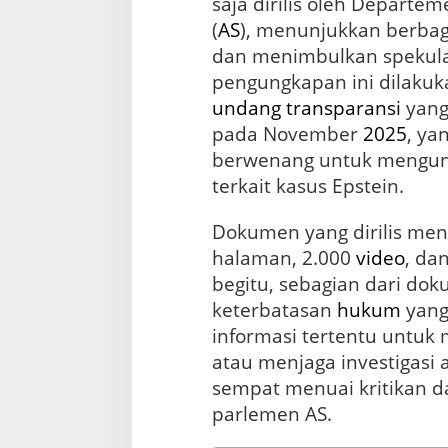
saja dirilis oleh Depart
M
e
(
AS
), menunjukkan berbag
n
dan menimbulkan spekulas
c
e
pengungkapan ini dilakuk
n
undang
transparansi
yang
g
pada November
2025
, ya
a
n
berwenang untuk mengu
g
terkait kasus Epstein.
k
a
Dokumen yang dirilis menc
n
P
halaman, 2.000
video
, da
u
begitu, sebagian dari do
b
l
keterbatasan
hukum
yang
i
informasi tertentu untuk 
atau menjaga investigasi a
sempat menuai kritikan d
parlemen AS.