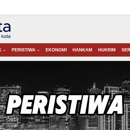
K
PERISTIWA
EKONOMI
HANKAM
HUKRIM
SER