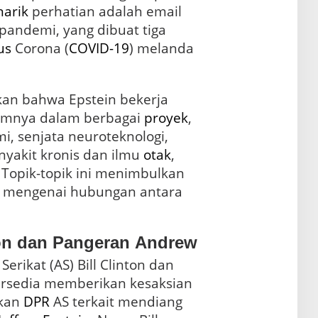
arik
perhatian adalah email
pandemi, yang dibuat tiga
us
Corona (
COVID-19
) melanda
kan bahwa Epstein bekerja
imnya dalam berbagai
proyek
,
termasuk simulasi pandemi, senjata neuroteknologi,
enyakit kronis dan ilmu
otak
,
Topik-topik ini menimbulkan
ma mengenai hubungan antara
ton dan Pangeran Andrew
Serikat (AS) Bill Clinton dan
 bersedia memberikan kesaksian
ikan
DPR
AS terkait mendiang