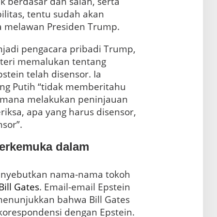
k berdasar dan salah, serta
bilitas, tentu sudah akan
ta melawan Presiden Trump.
jadi pengacara pribadi Trump,
teri memalukan tentang
ein telah disensor. Ia
g Putih “tidak memberitahu
aimana melakukan peninjauan
riksa, apa yang harus disensor,
nsor”.
erkemuka dalam
enyebutkan nama-nama tokoh
Bill Gates
. Email-email Epstein
menunjukkan bahwa Bill Gates
 korespondensi dengan Epstein.