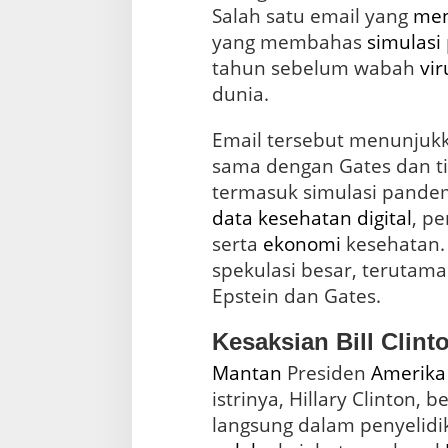
Salah satu email yang
men
yang membahas
simulasi
tahun sebelum wabah
vir
dunia.
Email tersebut menunjuk
sama dengan Gates dan t
data
kesehatan
digital
, p
serta
ekonomi
kesehatan. 
spekulasi besar, teruta
Epstein dan Gates.
Kesaksian Bill Clin
Mantan
Presiden
Amerika
istrinya, Hillary Clinton,
langsung dalam penyelid