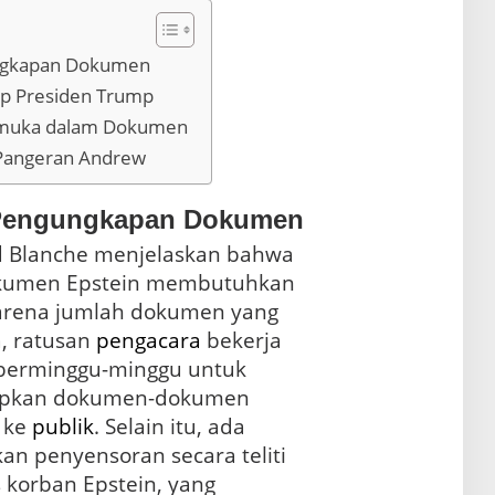
ngkapan Dokumen
ap Presiden Trump
muka dalam Dokumen
n Pangeran Andrew
Pengungkapan Dokumen
d Blanche menjelaskan bahwa
kumen Epstein membutuhkan
arena jumlah dokumen yang
, ratusan
pengacara
bekerja
berminggu-minggu untuk
apkan dokumen-dokumen
s ke
publik
. Selain itu, ada
n penyensoran secara teliti
 korban Epstein, yang