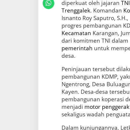
D
diperkuat oleh jajaran
TNI
e
Trenggalek
. Komandan
Ko
s
Isnanto Roy Saputro, S.H.,
a
M
progres pembangunan KDM
e
Kecamatan
Karangan, Juma
r
a
dari komitmen TNI dala
h
pemerintah
untuk mempe
P
desa.
u
t
i
Peninjauan tersebut dilak
h
pembangunan KDMP, yakn
d
Ngentrong, Desa Buluagun
i
L
Kayen. Desa-desa tersebut
i
pembangunan koperasi d
m
a
menjadi
motor
penggerak
D
sekaligus wadah penguat
e
s
Dalam kunjungannya, Let
a