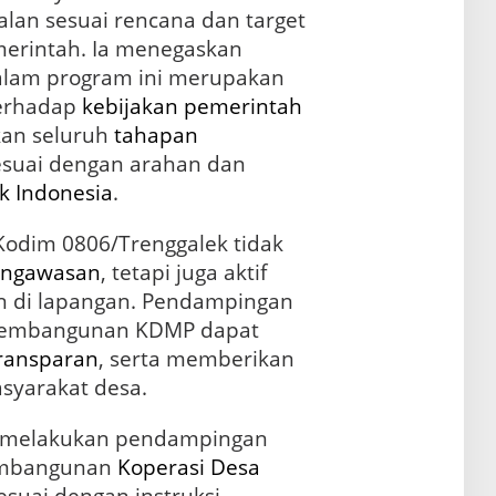
an sesuai rencana dan target
merintah. Ia menegaskan
dalam program ini merupakan
terhadap
kebijakan
pemerintah
kan seluruh
tahapan
suai dengan arahan dan
k Indonesia
.
Kodim 0806/Trenggalek tidak
ngawasan
, tetapi juga aktif
 di lapangan. Pendampingan
 pembangunan KDMP dapat
ransparan
, serta memberikan
syarakat desa.
us melakukan pendampingan
embangunan
Koperasi Desa