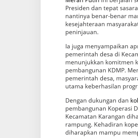
Merah Putih
ini berjalan 
Presiden dan tepat sasara
nantinya benar-benar m
kesejahteraan masyarakat 
peninjauan.
Ia juga menyampaikan apr
pemerintah desa di Keca
menunjukkan komitmen 
pembangunan KDMP. Men
pemerintah desa, masyara
utama keberhasilan progr
Dengan dukungan dan
ko
pembangunan Koperasi De
Kecamatan Karangan diha
rampung. Kehadiran koper
diharapkan mampu mem