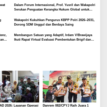
ewat
Dalam Forum Internasional, Prof. Yusril dan Wakapolri
Serukan Penguatan Kerangka Hukum Global untuk
Lindungi Perempuan dan Anak dari TPPO
g
Wakapolri Kukuhkan Pengurus KBPP Polri 2026–2031,
Dorong SDM Unggul dan Berdaya Saing
enz,
Membangun Satuan yang Adaptif, Irdam V/Brawijaya
man
Ikuti Rapat Virtual Evaluasi Pembentukan Brigif dan
Yonif TP
 AD 2026: Layanan Operasi
Danrem 082/CPYJ Raih Juara 1