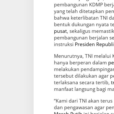
pembangunan KDMP berjal
yang telah ditetapkan pe
bahwa keterlibatan TNI 
bentuk dukungan nyata 
pusat
, sekaligus memasti
pembangunan berjalan se
instruksi
Presiden
Republi
Menurutnya, TNI melalui 
hanya berperan dalam
pe
melakukan pendampingan
tersebut dilakukan agar
terlaksana secara tertib,
t
manfaat langsung bagi ma
“Kami dari TNI akan ter
dan pengawasan agar p