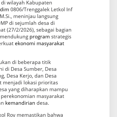
di wilayah Kabupaten
dim
0806/Trenggalek Letkol Inf
 M.Si., meninjau langsung
P di sejumlah desa di
t (27/2/2026), sebagai bagian
m mendukung
program
strategis
rkuat
ekonomi
masyarakat
ukan di beberapa titik
i di Desa Sumber, Desa
g, Desa Kerjo, dan Desa
 menjadi lokasi prioritas
esa yang diharapkan mampu
perekonomian masyarakat
an
kemandirian
desa.
kol Roy memastikan bahwa