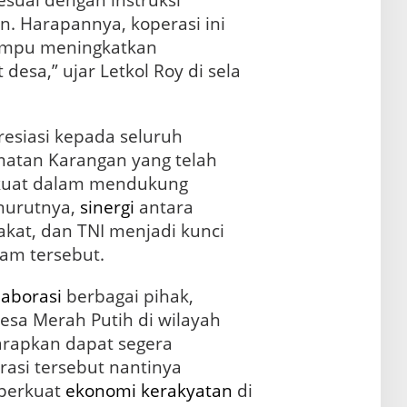
sesuai dengan instruksi
n. Harapannya, koperasi ini
ampu meningkatkan
desa,” ujar Letkol Roy di sela
esiasi kepada seluruh
matan Karangan yang telah
kuat dalam mendukung
urutnya,
sinergi
antara
kat, dan TNI menjadi kunci
am tersebut.
laborasi
berbagai pihak,
sa Merah Putih di wilayah
rapkan dapat segera
asi tersebut nantinya
perkuat
ekonomi kerakyatan
di