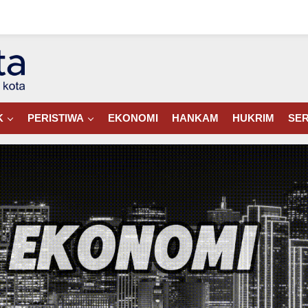
K
PERISTIWA
EKONOMI
HANKAM
HUKRIM
SER