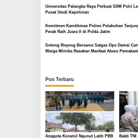
s
Universitas Palangka Raya Perkuat SDM Polri L
i
Pusat Studi Kepolisian
p
Komitmen Kamtibmas Polres Pelabuhan Tanjun
o
Perak Raih Juara II di Polda Jatim
s
Gotong Royong Bersama Satgas Ops Damai Cart
Warga Mimika Rasakan Manfaat Akses Pemaka
yang Lebih Baik
Pos Terbaru
Anggota Koramil Ngunut Latih PBB
Bakti TNI