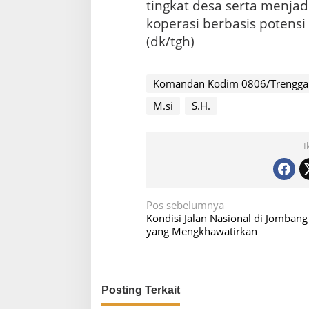
tingkat desa serta menj
koperasi berbasis potensi
(dk/tgh)
Komandan Kodim 0806/Trenggalek
M.si
S.H.
I
N
Pos sebelumnya
Kondisi Jalan Nasional di Jombang
a
yang Mengkhawatirkan
v
i
g
Posting Terkait
a