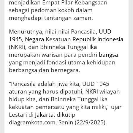
menjadikan Empat Pilar Kebangsaan
a
sebagai pedoman kokoh dalam
a
n
menghadapi tantangan zaman.
A
d
Menurutnya, nilai-nilai Pancasila,
UUD
a
l
1945
,
Negara
Kesatuan
Republik Indonesia
a
(NKRI), dan Bhinneka Tunggal
Ika
h
merupakan warisan para pendiri
bangsa
“
A
yang menjadi fondasi utama kehidupan
p
berbangsa dan bernegara.
l
i
“Pancasila adalah jiwa kita, UUD 1945
k
a
aturan
yang harus dipatuhi, NKRI wilayah
s
hidup kita, dan Bhinneka Tunggal Ika
i
U
kekuatan pemersatu yang kita miliki,” ujar
t
Lestari di
Jakarta
, dikutip
a
diagramkota.com, Senin (22/9/2025).
m
a