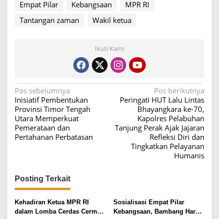
Empat Pilar
Kebangsaan
MPR RI
Tantangan zaman
Wakil ketua
Ikuti Kami
N
Pos sebelumnya
Pos berikutnya
Inisiatif Pembentukan
Peringati HUT Lalu Lintas
a
Provinsi Timor Tengah
Bhayangkara ke-70,
v
Utara Memperkuat
Kapolres Pelabuhan
Pemerataan dan
Tanjung Perak Ajak Jajaran
i
Pertahanan Perbatasan
Refleksi Diri dan
g
Tingkatkan Pelayanan
Humanis
a
s
Posting Terkait
i
p
Kehadiran Ketua MPR RI
Sosialisasi Empat Pilar
o
dalam Lomba Cerdas Cermat
Kebangsaan, Bambang Haryo