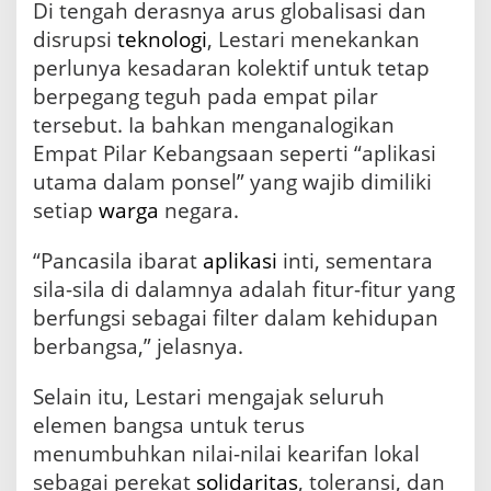
”
Di tengah derasnya arus globalisasi dan
K
disrupsi
teknologi
, Lestari menekankan
e
perlunya kesadaran kolektif untuk tetap
h
i
berpegang teguh pada empat pilar
d
tersebut. Ia bahkan menganalogikan
u
p
Empat Pilar Kebangsaan seperti “aplikasi
a
utama dalam ponsel” yang wajib dimiliki
n
setiap
warga
negara.
B
e
r
“Pancasila ibarat
aplikasi
inti, sementara
b
sila-sila di dalamnya adalah fitur-fitur yang
a
berfungsi sebagai filter dalam kehidupan
n
g
berbangsa,” jelasnya.
s
a
Selain itu, Lestari mengajak seluruh
elemen bangsa untuk terus
menumbuhkan nilai-nilai kearifan lokal
sebagai perekat
solidaritas
, toleransi, dan