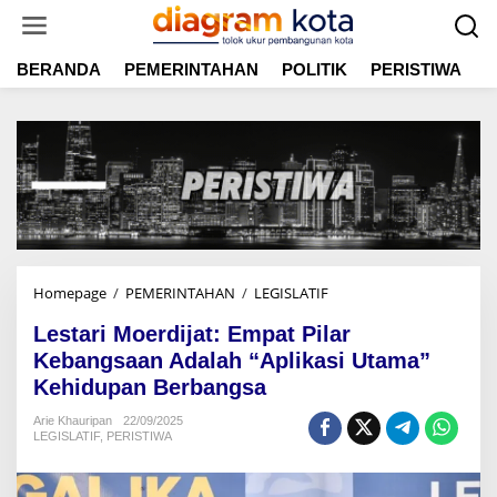
L
e
w
BERANDA
PEMERINTAHAN
POLITIK
PERISTIWA
E
a
t
i
k
e
k
o
n
t
e
n
Homepage
/
PEMERINTAHAN
/
LEGISLATIF
L
e
Lestari Moerdijat: Empat Pilar
s
t
Kebangsaan Adalah “Aplikasi Utama”
a
Kehidupan Berbangsa
r
i
Arie Khauripan
22/09/2025
LEGISLATIF
,
PERISTIWA
M
o
e