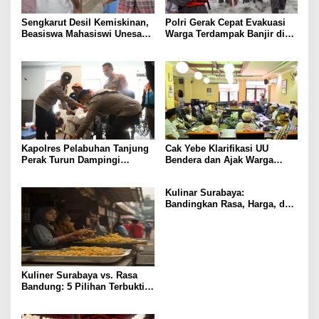
Sengkarut Desil Kemiskinan,
Polri Gerak Cepat Evakuasi
Beasiswa Mahasiswi Unesa
Warga Terdampak Banjir di
Terancam
Padang
Kapolres Pelabuhan Tanjung
Cak Yebe Klarifikasi UU
Perak Turun Dampingi
Bendera dan Ajak Warga
Korban, Pastikan
Kibarkan Merah Putih
Penanganan Kebakaran KM
Kulinar Surabaya:
Mutiara Sentosa 2 Berjalan
Bandingkan Rasa, Harga, dan
Maksimal
Lokasi 5 Tempat Wajib Coba
Kuliner Surabaya vs. Rasa
Bandung: 5 Pilihan Terbukti
Paling Lezat & Hemat