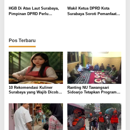
4 Pilar di Surabaya
Paparkan Keberhasilan
s
Presiden Prabowo Subianto
HGB Di Atas Laut Surabaya,
Wakil Ketua DPRD Kota
Pimpinan DPRD Perlu
Surabaya Soroti Pemanfaatan
Investigasi Dan Dugaan
Aset Pemkot Yang Belum
Perbuatan Lawan Hukum
Maksimal
Pos Terbaru
10 Rekomendasi Kuliner
Ranting NU Tawangsari
Surabaya yang Wajib Dicoba,
Sidoarjo Tetapkan Program
Harga & Lokasi
Prioritas Jelang RAKER 2026