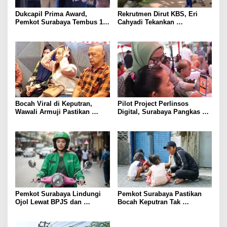
Dukcapil Prima Award,
Rekrutmen Dirut KBS, Eri
Pemkot Surabaya Tembus 10
Cahyadi Tekankan
Besar Nasional Aktivasi IKD
Akuntabilitas
Bocah Viral di Keputran,
Pilot Project Perlinsos
Wawali Armuji Pastikan
Digital, Surabaya Pangkas
Pendampingan
Bansos Salah Sasaran 25
Persen
Pemkot Surabaya Lindungi
Pemkot Surabaya Pastikan
Ojol Lewat BPJS dan
Bocah Keputran Tak
Beasiswa Anak
Dieksploitasi