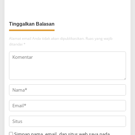
dalam Menarik Nasabah
U19 2026: Indonesia vs Timor
melalui Penyesuaian Suku
Leste
Bunga Deposito
Alamat email Anda tidak akan dipublikasikan.
Ruas yang wajib
ditandai
*
Simpan nama, email, dan situs web saya pada