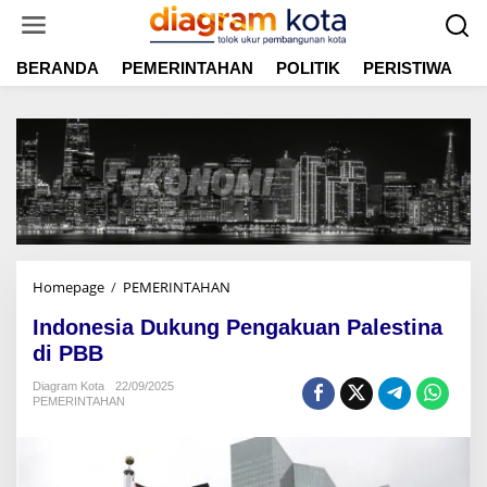
L
e
w
BERANDA
PEMERINTAHAN
POLITIK
PERISTIWA
E
a
t
i
k
e
k
o
n
t
e
n
Homepage
/
PEMERINTAHAN
I
n
Indonesia Dukung Pengakuan Palestina
d
o
di PBB
n
Diagram Kota
22/09/2025
e
PEMERINTAHAN
s
i
a
D