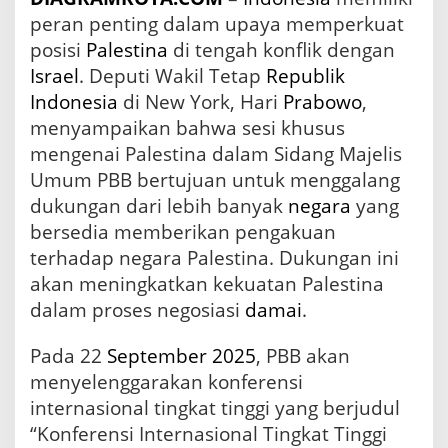
i
peran penting dalam upaya memperkuat
P
posisi
Palestina
di tengah konflik dengan
B
B
Israel
. Deputi Wakil Tetap
Republik
Indonesia
di New York, Hari
Prabowo
,
menyampaikan bahwa sesi khusus
mengenai Palestina dalam Sidang Majelis
Umum PBB bertujuan untuk menggalang
dukungan dari lebih banyak
negara
yang
bersedia memberikan pengakuan
terhadap negara Palestina. Dukungan ini
akan meningkatkan kekuatan Palestina
dalam proses negosiasi
damai
.
Pada 22
September
2025
, PBB akan
menyelenggarakan konferensi
internasional tingkat tinggi yang berjudul
“Konferensi Internasional Tingkat Tinggi