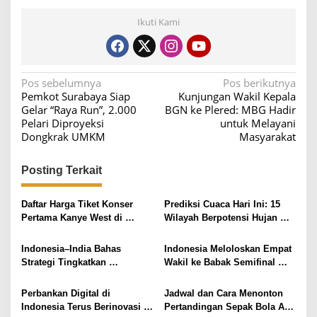
Ikuti Kami
N
Pos sebelumnya
Pos berikutnya
Pemkot Surabaya Siap
Kunjungan Wakil Kepala
a
Gelar “Raya Run”, 2.000
BGN ke Plered: MBG Hadir
v
Pelari Diproyeksi
untuk Melayani
Dongkrak UMKM
Masyarakat
i
g
Posting Terkait
a
s
Daftar Harga Tiket Konser
Prediksi Cuaca Hari Ini: 15
i
Pertama Kanye West di
Wilayah Berpotensi Hujan
Indonesia
Lebat di Indonesia
p
Indonesia–India Bahas
Indonesia Meloloskan Empat
o
Strategi Tingkatkan
Wakil ke Babak Semifinal
s
Kompetensi Tenaga Kerja di
Polytron Indonesia Open
Era Digital
2026
Perbankan Digital di
Jadwal dan Cara Menonton
Indonesia Terus Berinovasi
Pertandingan Sepak Bola AFF