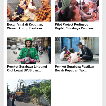
Bocah Viral di Keputran,
Pilot Project Perlinsos
Wawali Armuji Pastikan
Digital, Surabaya Pangkas
Pendampingan
Bansos Salah Sasaran 25
Persen
Pemkot Surabaya Lindungi
Pemkot Surabaya Pastikan
Ojol Lewat BPJS dan
Bocah Keputran Tak
Beasiswa Anak
Dieksploitasi