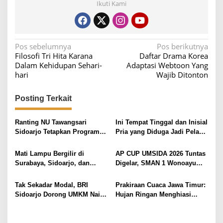
Ikuti Kami
N
Pos sebelumnya
Pos berikutnya
Filosofi Tri Hita Karana
Daftar Drama Korea
a
Dalam Kehidupan Sehari-
Adaptasi Webtoon Yang
v
hari
Wajib Ditonton
i
Posting Terkait
g
a
Ranting NU Tawangsari
Ini Tempat Tinggal dan Inisial
s
Sidoarjo Tetapkan Program
Pria yang Diduga Jadi Pelaku
i
Prioritas Jelang RAKER 2026
Kematian Sekdin PRKP
Bangkalan
p
Mati Lampu Bergilir di
AP CUP UMSIDA 2026 Tuntas
Surabaya, Sidoarjo, dan
Digelar, SMAN 1 Wonoayu
o
Gresik: Penyebab dan
Sabet Juara Ganda
s
Respons PLN
Tak Sekadar Modal, BRI
Prakiraan Cuaca Jawa Timur:
Sidoarjo Dorong UMKM Naik
Hujan Ringan Menghiasi
Kelas Lewat Pelatihan dan
Wilayah Surabaya, Sidoarjo,
Digitalisasi
dan Gresik