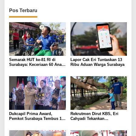
Pos Terbaru
Semarak HUT ke-81 RI di
Lapor Cak Eri Tuntaskan 13
Surabaya: Keceriaan 60 Anak
Ribu Aduan Warga Surabaya
Disabilitas Kalijudan Ikuti
Lomba Kemerdekaan
Dukcapil Prima Award,
Rekrutmen Dirut KBS, Eri
Pemkot Surabaya Tembus 10
Cahyadi Tekankan
Besar Nasional Aktivasi IKD
Akuntabilitas