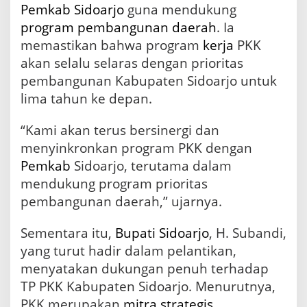
a
Pemkab Sidoarjo
guna mendukung
r
program
pembangunan
daerah
. Ia
j
o
memastikan bahwa program
kerja
PKK
akan selalu selaras dengan prioritas
pembangunan Kabupaten Sidoarjo untuk
lima tahun ke depan.
“Kami akan terus bersinergi dan
menyinkronkan program PKK dengan
Pemkab
Sidoarjo, terutama dalam
mendukung program prioritas
pembangunan daerah,” ujarnya.
Sementara itu,
Bupati Sidoarjo
, H. Subandi,
yang turut hadir dalam pelantikan,
menyatakan dukungan penuh terhadap
TP PKK Kabupaten Sidoarjo. Menurutnya,
PKK merupakan
mitra strategis