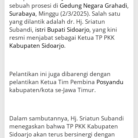
s
sebuah prosesi di
Gedung Negara Grahadi
,
i
Surabaya
, Minggu (2/3/2025). Salah satu
n
yang dilantik adalah dr. Hj. Sriatun
e
r
Subandi,
istri
Bupati
Sidoarjo
, yang kini
g
resmi menjabat sebagai Ketua TP PKK
i
Kabupaten Sidoarjo
.
d
e
n
g
a
Pelantikan ini juga dibarengi dengan
n
P
pelantikan Ketua Tim Pembina
Posyandu
e
kabupaten/kota se-Jawa Timur.
m
k
a
b
S
Dalam sambutannya, Hj. Sriatun Subandi
i
menegaskan bahwa TP PKK Kabupaten
d
o
Sidoarjo akan terus bersinergi dengan