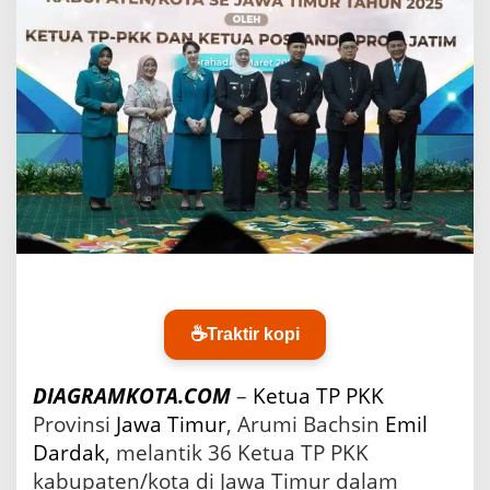
S
i
d
o
a
r
j
o
D
i
l
a
n
t
i
k
☕
Traktir kopi
,
S
i
DIAGRAMKOTA.COM
–
Ketua
TP PKK
a
Provinsi
Jawa Timur
, Arumi Bachsin
Emil
p
B
Dardak
, melantik 36 Ketua TP PKK
e
kabupaten/kota di Jawa Timur dalam
r