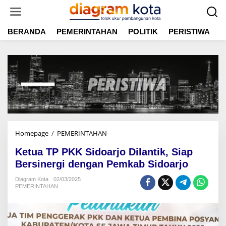
L
e
w
BERANDA
PEMERINTAHAN
POLITIK
PERISTIWA
E
a
t
i
k
e
k
o
n
t
e
n
Homepage
/
PEMERINTAHAN
K
e
Ketua TP PKK Sidoarjo Dilantik, Siap
t
u
Bersinergi dengan Pemkab Sidoarjo
a
Diagram Kota
02/03/2025
T
PEMERINTAHAN
P
P
K
K