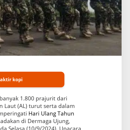
aktir kopi
banyak 1.800 prajurit dari
 Laut (AL) turut serta dalam
mperingati
Hari Ulang Tahun
iadakan di Dermaga Ujung,
ada Selasa (10/9/2024). Upacara