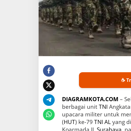
k
a
n
P
e
n
i
n
g
k
a
t
a
n
☕ Tr
S
D
M
DIAGRAMKOTA.COM
– Se
d
i
berbagai unit
TNI
Angkatan
H
upacara militer untuk me
U
T
(
HUT
) ke-79
TNI AL
yang d
k
Koarmada II,
Surabaya
, p