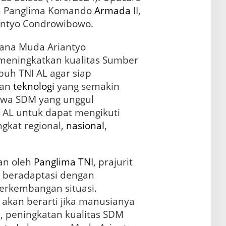
eh Panglima Komando
Armada
II,
ntyo Condrowibowo.
ana Muda Ariantyo
eningkatkan kualitas Sumber
ubuh TNI AL agar siap
gan
teknologi
yang semakin
hwa SDM yang unggul
 AL untuk dapat mengikuti
gkat regional,
nasional
,
an oleh
Panglima TNI
, prajurit
p beradaptasi dengan
erkembangan situasi.
 akan berarti jika manusianya
u, peningkatan kualitas SDM