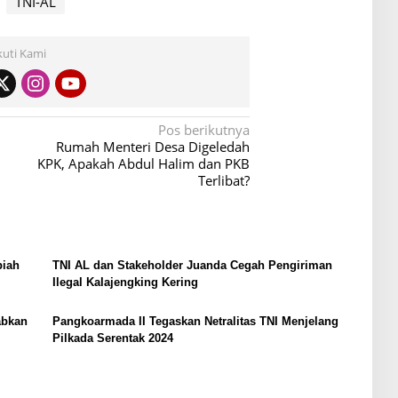
TNI-AL
kuti Kami
Pos berikutnya
Rumah Menteri Desa Digeledah
KPK, Apakah Abdul Halim dan PKB
Terlibat?
piah
TNI AL dan Stakeholder Juanda Cegah Pengiriman
Ilegal Kalajengking Kering
abkan
Pangkoarmada II Tegaskan Netralitas TNI Menjelang
Pilkada Serentak 2024