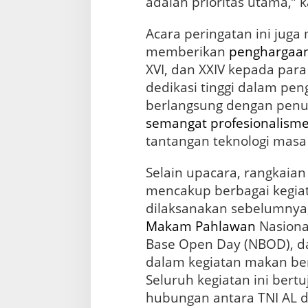
adalah prioritas utama,”
Acara peringatan ini jug
memberikan
penghargaa
XVI, dan XXIV kepada par
dedikasi tinggi dalam pe
berlangsung dengan penu
semangat
profesionalism
tantangan teknologi masa
Selain upacara, rangkaian
mencakup berbagai kegiat
dilaksanakan sebelumnya,
Makam
Pahlawan
Nasiona
Base Open Day (NBOD), 
dalam kegiatan makan be
Seluruh kegiatan ini ber
hubungan antara TNI AL 