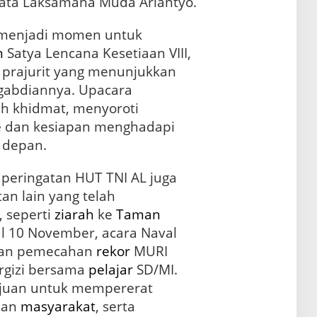
 kata Laksamana Muda Ariantyo.
a menjadi momen untuk
n
Satya Lencana Kesetiaan VIII,
a prajurit yang menunjukkan
ngabdiannya. Upacara
h khidmat, menyoroti
e
dan kesiapan menghadapi
 depan.
 peringatan HUT TNI AL juga
an lain yang telah
 seperti
ziarah
ke
Taman
l 10 November, acara Naval
dan pemecahan
rekor
MURI
rgizi bersama
pelajar
SD/MI.
tujuan untuk mempererat
dan
masyarakat
, serta