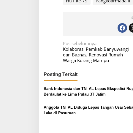
HUT ke-79
Pangkoarmada II
I
N
Pos sebelumnya
Kolaborasi Pemkab Banyuwangi
a
dan Baznas, Renovasi Rumah
v
Warga Kurang Mampu
i
Posting Terkait
g
a
Bank Indonesia dan TNI AL Lepas Ekspedisi Ru
s
Berdaulat ke Lima Pulau 3T Jatim
i
p
Anggota TNI AL Diduga Lepas Tangan Usai Seb
Laka di Pasuruan
o
s