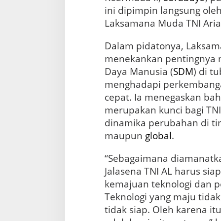
e
ini dipimpin langsung ol
-
7
Laksamana Muda TNI Aria
9
T
Dalam pidatonya, Laksam
N
menekankan pentingnya m
I
A
Daya Manusia (
SDM
) di t
L
menghadapi perkemban
cepat. Ia menegaskan ba
merupakan kunci bagi TNI
dinamika perubahan di tin
maupun
global
.
“Sebagaimana diamanatk
Jalasena TNI AL harus sia
kemajuan teknologi dan p
Teknologi yang maju tidak
tidak siap. Oleh karena it