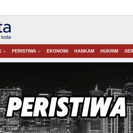
K
PERISTIWA
EKONOMI
HANKAM
HUKRIM
SER