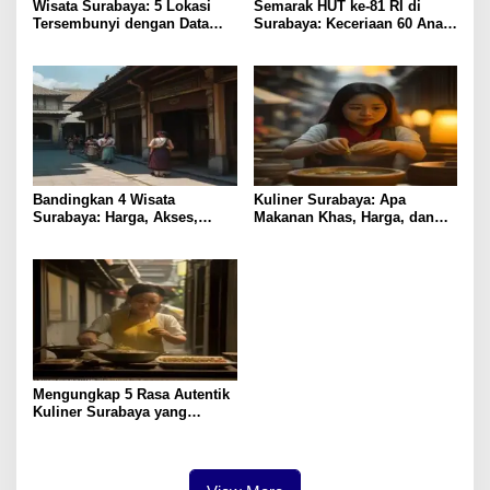
Wisata Surabaya: 5 Lokasi
Semarak HUT ke-81 RI di
Tersembunyi dengan Data
Surabaya: Keceriaan 60 Anak
Pengunjung Tertinggi
Disabilitas Kalijudan Ikuti
Lomba Kemerdekaan
Bandingkan 4 Wisata
Kuliner Surabaya: Apa
Surabaya: Harga, Akses,
Makanan Khas, Harga, dan
Fasilitas & Suasana
Lokasi Terbaik?
Mengungkap 5 Rasa Autentik
Kuliner Surabaya yang
Jarang Diketahui