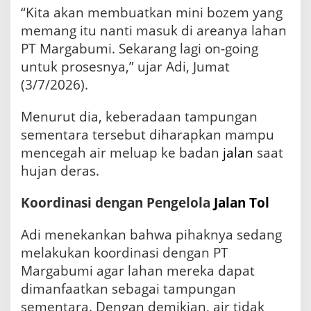
s
“Kita akan membuatkan mini bozem yang
i
memang itu nanti masuk di areanya lahan
B
a
PT Margabumi. Sekarang lagi on-going
n
untuk prosesnya,” ujar Adi, Jumat
j
i
(3/7/2026).
r
Menurut dia, keberadaan tampungan
sementara tersebut diharapkan mampu
mencegah air meluap ke badan
jalan
saat
hujan deras.
Koordinasi dengan Pengelola
Jalan Tol
Adi menekankan bahwa pihaknya sedang
melakukan koordinasi dengan PT
Margabumi agar lahan mereka dapat
dimanfaatkan sebagai tampungan
sementara. Dengan demikian, air tidak