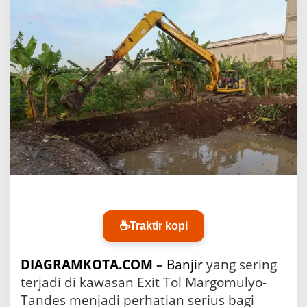
b
a
y
a
S
i
a
p
k
a
n
M
i
n
i
B
o
z
☕
Traktir kopi
e
m
DIAGRAMKOTA.COM
–
Banjir
yang sering
d
i
terjadi di kawasan Exit Tol Margomulyo-
E
Tandes menjadi perhatian serius bagi
x