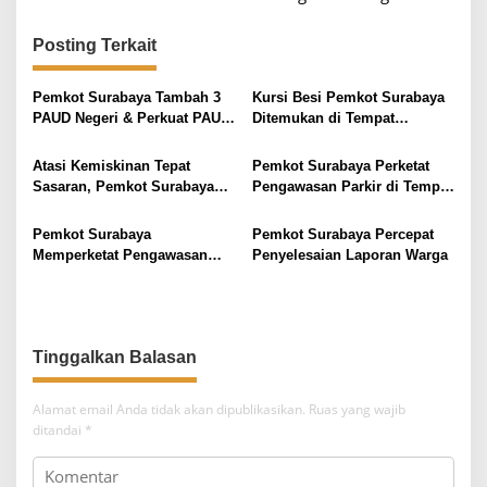
g
a
Posting Terkait
s
i
Pemkot Surabaya Tambah 3
Kursi Besi Pemkot Surabaya
PAUD Negeri & Perkuat PAUD
Ditemukan di Tempat
p
HI
Rongsok, Petugas Langsung
o
Amankan
Atasi Kemiskinan Tepat
Pemkot Surabaya Perketat
s
Sasaran, Pemkot Surabaya
Pengawasan Parkir di Tempat
Gandeng Kampus Rancang
Usaha, Tarif Harus Terdaftar
Brida Step
dan Jelas
Pemkot Surabaya
Pemkot Surabaya Percepat
Memperketat Pengawasan
Penyelesaian Laporan Warga
Parkir di Kawasan Usaha,
Pastikan Transparan dan
Berizin
Tinggalkan Balasan
Alamat email Anda tidak akan dipublikasikan.
Ruas yang wajib
ditandai
*