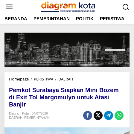
L
e
w
BERANDA
PEMERINTAHAN
POLITIK
PERISTIWA
E
a
t
i
k
e
k
o
n
t
e
n
Homepage
/
PERISTIWA
/
DAERAH
P
e
Pemkot Surabaya Siapkan Mini Bozem
m
k
di Exit Tol Margomulyo untuk Atasi
o
Banjir
t
S
Diagram Kota
04/07/2026
DAERAH
,
PEMERINTAHAN
u
r
a