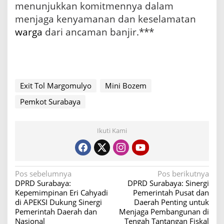
menunjukkan komitmennya dalam
menjaga kenyamanan dan keselamatan
warga
dari ancaman banjir.***
Exit Tol Margomulyo
Mini Bozem
Pemkot Surabaya
Ikuti Kami
N
Pos sebelumnya
Pos berikutnya
DPRD Surabaya:
DPRD Surabaya: Sinergi
a
Kepemimpinan Eri Cahyadi
Pemerintah Pusat dan
v
di APEKSI Dukung Sinergi
Daerah Penting untuk
Pemerintah Daerah dan
Menjaga Pembangunan di
i
Nasional
Tengah Tantangan Fiskal