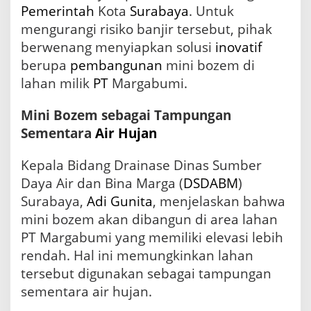
Pemerintah
Kota
Surabaya
. Untuk
i
t
mengurangi risiko banjir tersebut, pihak
T
berwenang menyiapkan solusi
inovatif
o
l
berupa
pembangunan
mini bozem di
M
lahan milik
PT
Margabumi.
a
r
Mini Bozem sebagai Tampungan
g
o
Sementara
Air
Hujan
m
u
Kepala Bidang Drainase Dinas Sumber
l
Daya Air dan Bina Marga (
DSDABM
)
y
o
Surabaya,
Adi Gunita
, menjelaskan bahwa
u
mini bozem akan dibangun di area lahan
n
t
PT Margabumi yang memiliki elevasi lebih
u
rendah. Hal ini memungkinkan lahan
k
tersebut digunakan sebagai tampungan
A
t
sementara air hujan.
a