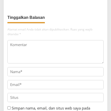
g
a
s
Tinggalkan Balasan
i
p
Alamat email Anda tidak akan dipublikasikan.
Ruas yang wajib
o
ditandai
*
s
Simpan nama, email, dan situs web saya pada