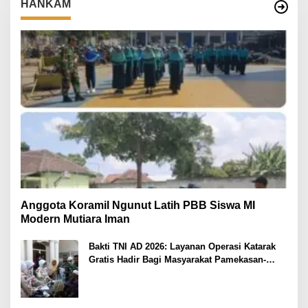
HANKAM
Anggota Koramil Ngunut Latih PBB Siswa MI
Modern Mutiara Iman
Bakti TNI AD 2026: Layanan Operasi Katarak
Gratis Hadir Bagi Masyarakat Pamekasan-
Madura.