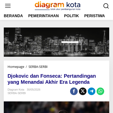
L
e
w
BERANDA
PEMERINTAHAN
POLITIK
PERISTIWA
E
a
t
i
k
e
k
o
n
t
e
n
Homepage
/
SERBA-SERBI
D
j
Djokovic dan Fonseca: Pertandingan
o
k
yang Menandai Akhir Era Legenda
o
Diagram Kota
30/05/2026
v
SERBA-SERBI
i
c
d
a