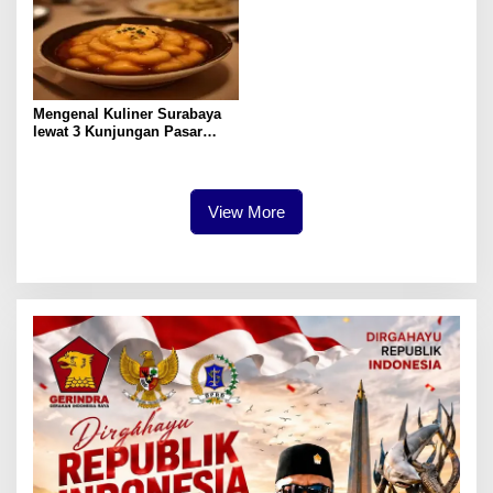
Mengenal Kuliner Surabaya
lewat 3 Kunjungan Pasar
Tradisional
View More