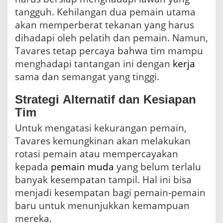
tangguh. Kehilangan dua pemain utama
akan memperberat tekanan yang harus
dihadapi oleh pelatih dan pemain. Namun,
Tavares tetap percaya bahwa tim mampu
menghadapi tantangan ini dengan
kerja
sama dan semangat yang tinggi.
Strategi Alternatif dan Kesiapan
Tim
Untuk mengatasi kekurangan pemain,
Tavares kemungkinan akan melakukan
rotasi pemain atau mempercayakan
kepada
pemain muda
yang belum terlalu
banyak kesempatan tampil. Hal ini bisa
menjadi kesempatan bagi pemain-pemain
baru untuk menunjukkan kemampuan
mereka.