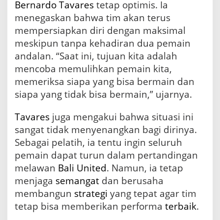
Bernardo Tavares
tetap optimis. Ia
menegaskan bahwa tim akan terus
mempersiapkan diri dengan maksimal
meskipun tanpa kehadiran dua pemain
andalan. “Saat ini, tujuan kita adalah
mencoba memulihkan pemain kita,
memeriksa siapa yang bisa bermain dan
siapa yang tidak bisa bermain,” ujarnya.
Tavares
juga mengakui bahwa situasi ini
sangat tidak menyenangkan bagi dirinya.
Sebagai pelatih, ia tentu ingin seluruh
pemain dapat turun dalam pertandingan
melawan
Bali United
. Namun, ia tetap
menjaga
semangat
dan berusaha
membangun
strategi
yang tepat agar tim
tetap bisa memberikan performa
terbaik
.