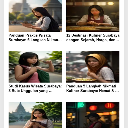
Panduan Praktis Wisata
12 Destinasi Kuliner Surabaya
Surabaya: 5 Langkah Nikmati
dengan Sejarah, Harga, dan
Kota Pahlawan
Rasa Terjamin
Studi Kasus Wisata Surabaya:
Panduan 5 Langkah Nikmati
3 Rute Unggulan yang
Kuliner Surabaya: Hemat &
Perdalam Pengalaman
Lezat