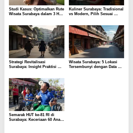
Studi Kasus: Optimalkan Rute
Kuliner Surabaya: Tradisional
Wisata Surabaya dalam 3 Hari
vs Modern, Pilih Sesuai
Efisien
Budget
Strategi Revitalisasi
Wisata Surabaya: 5 Lokasi
Surabaya: Insight Praktisi
Tersembunyi dengan Data
untuk Pertumbuhan
Pengunjung Tertinggi
Semarak HUT ke-81 RI di
Surabaya: Keceriaan 60 Anak
Disabilitas Kalijudan Ikuti
Lomba Kemerdekaan