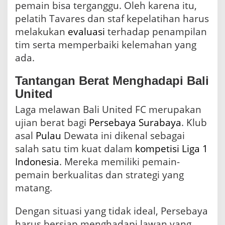
pemain bisa terganggu. Oleh karena itu,
pelatih Tavares dan staf kepelatihan harus
melakukan
evaluasi
terhadap penampilan
tim serta memperbaiki kelemahan yang
ada.
Tantangan Berat Menghadapi Bali
United
Laga melawan Bali United FC merupakan
ujian berat bagi
Persebaya Surabaya
. Klub
asal
Pulau
Dewata ini dikenal sebagai
salah satu tim kuat dalam
kompetisi
Liga 1
Indonesia
. Mereka memiliki pemain-
pemain berkualitas dan strategi yang
matang.
Dengan situasi yang tidak ideal, Persebaya
harus bersiap menghadapi lawan yang