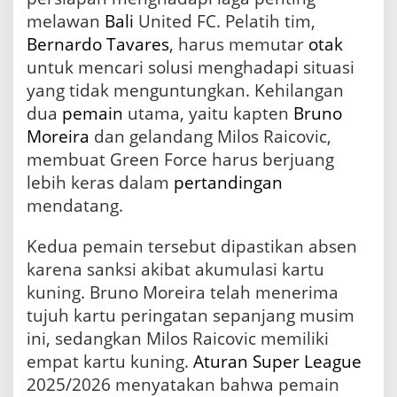
a
melawan
Bali
United FC. Pelatih tim,
S
Bernardo Tavares
, harus memutar
otak
u
r
untuk mencari solusi menghadapi situasi
a
yang tidak menguntungkan. Kehilangan
b
dua
pemain
utama, yaitu kapten
Bruno
a
y
Moreira
dan gelandang Milos Raicovic,
a
membuat Green Force harus berjuang
y
lebih keras dalam
pertandingan
a
n
mendatang.
g
K
Kedua pemain tersebut dipastikan absen
e
h
karena sanksi akibat akumulasi kartu
i
kuning. Bruno Moreira telah menerima
l
tujuh kartu peringatan sepanjang musim
a
n
ini, sedangkan Milos Raicovic memiliki
g
empat kartu kuning.
Aturan
Super League
a
2025/2026 menyatakan bahwa pemain
n