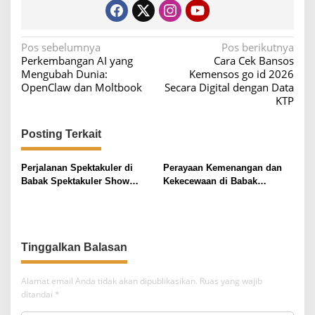
N
Pos sebelumnya
Pos berikutnya
Perkembangan AI yang
Cara Cek Bansos
a
Mengubah Dunia:
Kemensos go id 2026
v
OpenClaw dan Moltbook
Secara Digital dengan Data
KTP
i
g
Posting Terkait
a
s
Perjalanan Spektakuler di
Perayaan Kemenangan dan
i
Babak Spektakuler Show
Kekecewaan di Babak
Indonesian Idol 2026,
Spektakuler Indonesian Idol
p
Praditya Tereliminasi
2026
o
s
Tinggalkan Balasan
Alamat email Anda tidak akan dipublikasikan.
Ruas yang wajib
ditandai
*