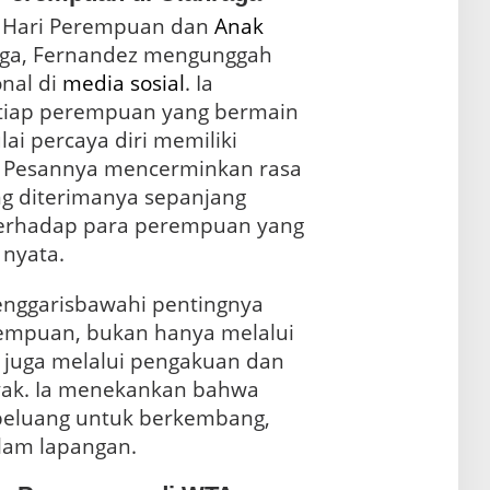
 Hari Perempuan dan
Anak
ga, Fernandez mengunggah
nal di
media sosial
. Ia
iap perempuan yang bermain
ai percaya diri memiliki
. Pesannya mencerminkan rasa
syukur atas dukungan yang diterimanya sepanjang
erhadap para perempuan yang
nyata.
nggarisbawahi pentingnya
empuan, bukan hanya melalui
i juga melalui pengakuan dan
yak. Ia menekankan bahwa
peluang untuk berkembang,
alam lapangan.