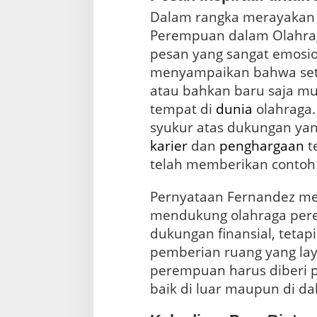
Dalam rangka merayakan
Perempuan dalam Olahra
pesan yang sangat emosio
menyampaikan bahwa set
atau bahkan baru saja mul
tempat di
dunia
olahraga
karier
dan
penghargaan
t
telah memberikan contoh 
Pernyataan Fernandez me
mendukung olahraga per
dukungan finansial, tetap
pemberian ruang yang la
perempuan harus diberi 
baik di luar maupun di d