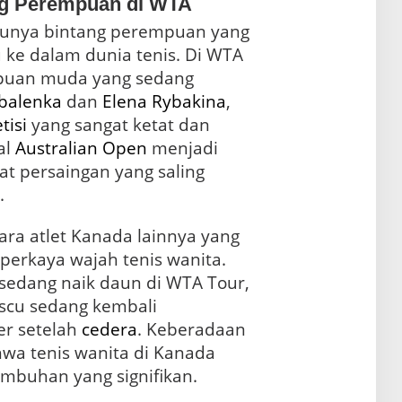
ng Perempuan di WTA
tunya bintang perempuan yang
 ke dalam dunia tenis. Di WTA
mpuan muda yang sedang
balenka
dan
Elena Rybakina
,
tisi
yang sangat ketat dan
al
Australian Open
menjadi
at persaingan yang saling
.
para atlet Kanada lainnya yang
erkaya wajah tenis wanita.
 sedang naik daun di WTA Tour,
scu sedang kembali
r setelah
cedera
. Keberadaan
a tenis wanita di Kanada
mbuhan yang signifikan.