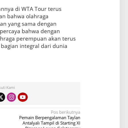
nnya di WTA Tour terus
an bahwa olahraga
ian yang sama dengan
ka percaya bahwa dengan
ahraga perempuan akan terus
agian integral dari dunia
kuti Kami
Pos berikutnya
Pemain Berpengalaman Taylan
Antalyalı Tampil di Starting XI