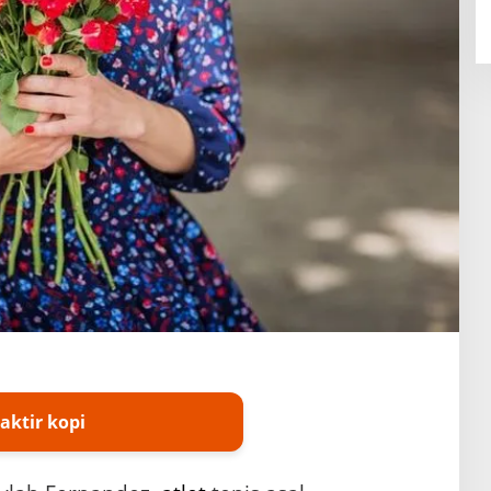
aktir kopi