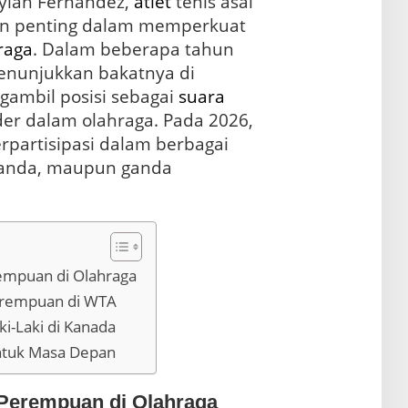
ylah Fernandez,
atlet
tenis asal
kon penting dalam memperkuat
raga
. Dalam beberapa tahun
menunjukkan bakatnya di
gambil posisi sebagai
suara
der dalam olahraga. Pada 2026,
erpartisipasi dalam berbagai
 ganda, maupun ganda
rempuan di Olahraga
erempuan di WTA
ki-Laki di Kanada
ntuk Masa Depan
k Perempuan di Olahraga