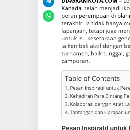
DIAGRAMKOTA.COM
–
Le
n
g
Kanada
, telah menjadi i
a
peran
perempuan
di
olah
n
terakhir, ia tidak hanya 
G
e
lapangan, tetapi juga men
n
untuk isu kesetaraan gen
d
ia kembali aktif dengan b
e
r
turnamen, baik tunggal,
d
campuran.
i
D
u
Table of Contents
n
i
Pesan Inspiratif untuk Pe
a
T
Kehadiran Para Bintang P
e
Kolaborasi dengan Atlet La
n
i
Tantangan dan Harapan u
s
Pesan Inspiratif untu