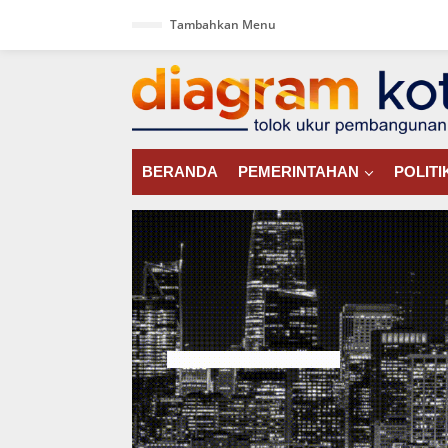
L
Tambahkan Menu
e
w
tutup
a
t
i
k
e
k
BERANDA
PEMERINTAHAN
POLITI
o
n
t
e
n