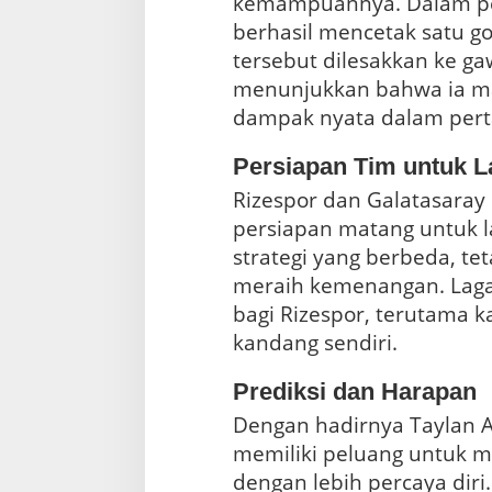
kemampuannya. Dalam pe
berhasil mencetak satu go
tersebut dilesakkan ke gaw
menunjukkan bahwa ia 
dampak nyata dalam pert
Persiapan Tim untuk L
Rizespor dan Galatasara
persiapan matang untuk la
strategi yang berbeda, te
meraih kemenangan. Laga 
bagi Rizespor, terutama 
kandang sendiri.
Prediksi dan Harapan
Dengan hadirnya Taylan Ant
memiliki peluang untuk 
dengan lebih percaya dir