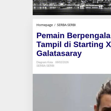
Homepage
/
SERBA-SERBI
P
e
Pemain Berpengalam
m
a
Tampil di Starting 
i
n
Galatasaray
B
e
r
Diagram Kota
08/02/2026
SERBA-SERBI
p
e
n
g
a
l
a
m
a
n