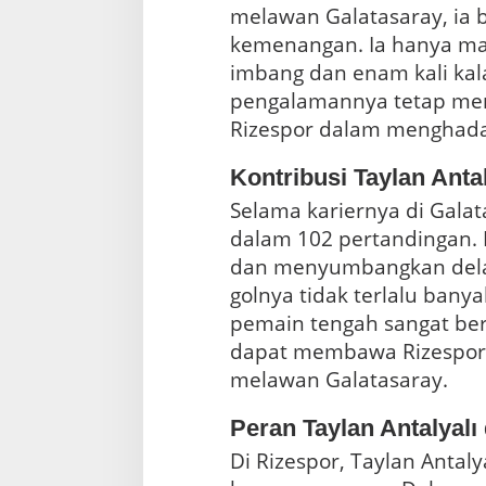
melawan Galatasaray, ia
kemenangan. Ia hanya ma
imbang dan enam kali kal
pengalamannya tetap menj
Rizespor dalam menghadap
Kontribusi Taylan Anta
Selama kariernya di Galata
dalam 102 pertandingan. 
dan menyumbangkan delap
golnya tidak terlalu banya
pemain tengah sangat berar
dapat membawa Rizespor m
melawan Galatasaray.
Peran Taylan Antalyalı
Di Rizespor, Taylan Antal