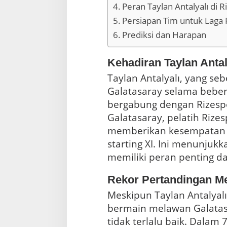
Peran Taylan Antalyalı di R
a
l
Persiapan Tim untuk Laga 
a
Prediksi dan Harapan
t
a
s
Kehadiran Taylan Antal
a
r
Taylan Antalyalı, yang s
a
Galatasaray selama beber
y
bergabung dengan Rizesp
Galatasaray, pelatih Riz
memberikan kesempatan k
starting XI. Ini menunjuk
memiliki peran penting 
Rekor Pertandingan M
Meskipun Taylan Antalyal
bermain melawan Galata
tidak terlalu baik. Dalam 