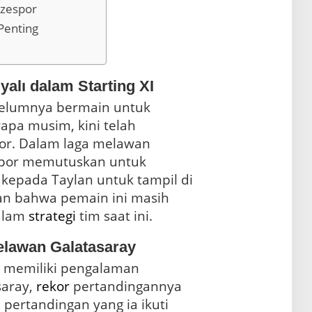
izespor
Penting
yalı dalam Starting XI
ebelumnya bermain untuk
apa musim, kini telah
or. Dalam laga melawan
espor memutuskan untuk
epada Taylan untuk tampil di
kan bahwa pemain ini masih
dalam
strategi
tim saat ini.
elawan Galatasaray
ı memiliki pengalaman
saray,
rekor
pertandingannya
7 pertandingan yang ia ikuti