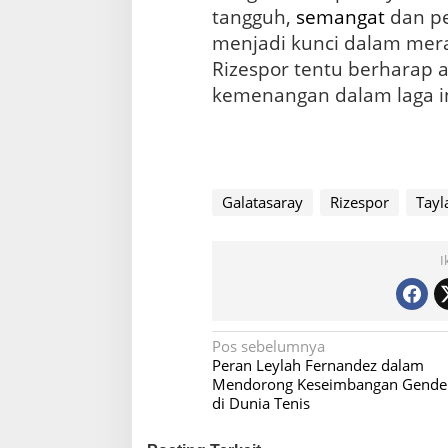
tangguh,
semangat
dan pe
menjadi kunci dalam merai
Rizespor tentu berharap 
kemenangan dalam laga in
Galatasaray
Rizespor
Tayl
I
N
Pos sebelumnya
Peran Leylah Fernandez dalam
a
Mendorong Keseimbangan Gende
v
di Dunia Tenis
i