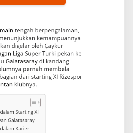
main
tengah berpengalaman,
li menunjukkan kemampuannya
kan digelar oleh Çaykur
ngan
Liga Super Turki pekan ke-
mu
Galatasaray
di kandang
belumnya pernah membela
bagian dari starting XI Rizespor
ntan
klubnya.
 dalam Starting XI
an Galatasaray
 dalam Karier