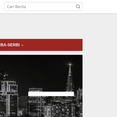
tutup
BA-SERBI