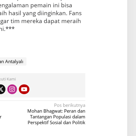
ngalaman pemain ini bisa
h hasil yang diinginkan. Fans
agar tim mereka dapat meraih
i.***
an Antalyalı
kuti Kami
Pos berikutnya
Mohan Bhagwat: Peran dan
r
Tantangan Populasi dalam
Perspektif Sosial dan Politik