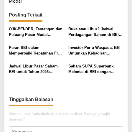
Modal
i
g
Posting Terkait
a
s
OJK-BEI-DPR, Tantangan dan
Buka atau Libur? Jadwal
i
Peluang Pasar Modal
Perdagangan Saham di BEI
Indonesia di Tengah
dan Strategi Investasi untuk
p
Dinamika Global
Pekan Ini
Peran BEI dalam
Investor Perlu Waspada, BEI
o
Memperbaiki Kepatuhan Free
Umumkan Kehadiran
s
Float Saham MSCI
Perusahaan Besar yang Siap
Melantai di Pasar Modal
Jadwal Libur Pasar Saham
Saham SUPA Superbank
BEI untuk Tahun 2026:
Melantai di BEI dengan
Persiapan Investor dan
Pencatatan yang Spektakuler
Pelaku Pasar
Tinggalkan Balasan
Alamat email Anda tidak akan dipublikasikan.
Ruas yang wajib
ditandai
*