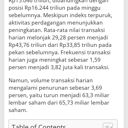
Rp15.046 triliun, dibandingkan dengan
a
h
posisi Rp16.244 triliun pada minggu
sebelumnya. Meskipun indeks terpuruk,
aktivitas perdagangan menunjukkan
peningkatan. Rata-rata nilai transaksi
harian melonjak 29,28 persen menjadi
Rp43,76 triliun dari Rp33,85 triliun pada
pekan sebelumnya. Frekuensi transaksi
harian juga meningkat sebesar 1,59
persen menjadi 3,82 juta kali transaksi.
Namun, volume transaksi harian
mengalami penurunan sebesar 3,69
persen, yaitu turun menjadi 63,3 miliar
lembar saham dari 65,73 miliar lembar
saham.
Table of Contents