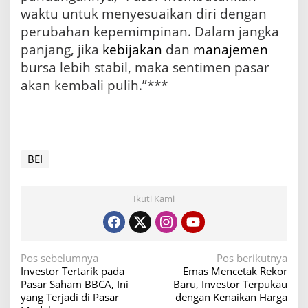
waktu untuk menyesuaikan diri dengan
perubahan kepemimpinan. Dalam jangka
panjang, jika
kebijakan
dan
manajemen
bursa lebih stabil, maka sentimen pasar
akan kembali pulih.”***
BEI
Ikuti Kami
N
Pos sebelumnya
Pos berikutnya
Investor Tertarik pada
Emas Mencetak Rekor
a
Pasar Saham BBCA, Ini
Baru, Investor Terpukau
v
yang Terjadi di Pasar
dengan Kenaikan Harga