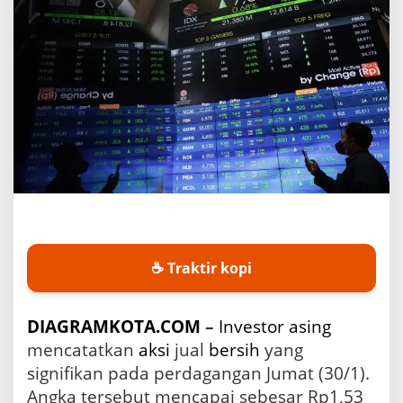
i
n
g
L
a
k
u
k
a
n
A
k
s
i
J
u
☕ Traktir kopi
a
l
B
DIAGRAMKOTA.COM
–
Investor asing
e
mencatatkan
aksi
jual
bersih
yang
s
a
signifikan pada perdagangan Jumat (30/1).
r
Angka tersebut mencapai sebesar Rp1,53
S