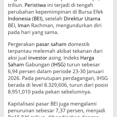
a
triliun.
Peristiwa
ini terjadi di tengah
a
perubahan kepemimpinan di Bursa Efek
t
Indonesia
(
BEI
), setelah
Direktur Utama
K
e
BEI,
Iman
Rachman, mengundurkan diri
p
pada hari yang sama.
e
m
Pergerakan
pasar
saham
domestik
i
m
terpantau melemah akibat tekanan dari
p
aksi jual
investor
asing. Indeks
Harga
i
n
Saham
Gabungan (
IHSG
) turun sebesar
a
6,94 persen dalam periode 23-30 Januari
n
2026. Pada penutupan perdagangan, IHSG
B
E
berada di level 8.329,606, turun dari posisi
I
8.951,010 pada pekan sebelumnya.
B
e
Kapitalisasi pasar BEI juga mengalami
r
u
penurunan sebesar 7,37 persen, menjadi
b