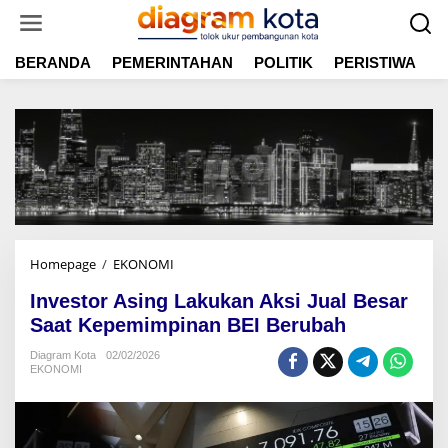
L
e
w
BERANDA
PEMERINTAHAN
POLITIK
PERISTIWA
E
a
t
i
k
e
k
o
n
t
e
n
Homepage
/
EKONOMI
I
n
Investor Asing Lakukan Aksi Jual Besar
v
e
Saat Kepemimpinan BEI Berubah
s
Diagram Kota
02/02/2026
t
EKONOMI
o
r
A
s