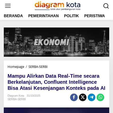
L
e
w
BERANDA
PEMERINTAHAN
POLITIK
PERISTIWA
E
a
t
i
k
e
k
o
n
t
e
n
Homepage
/
SERBA-SERBI
M
a
Mampu Alirkan Data Real-Time secara
m
p
Berkelanjutan, Confluent Intelligence
u
Bisa Atasi Kesenjangan Konteks pada AI
A
l
Diagram Kota
31/10/2025
SERBA-SERBI
i
r
k