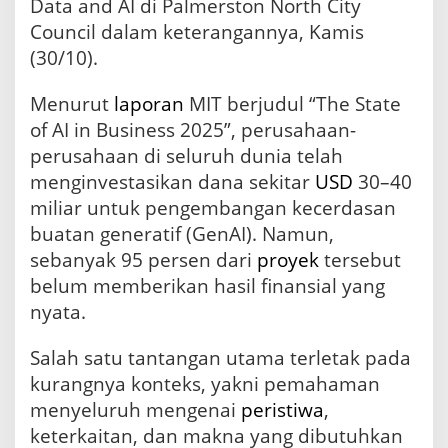
Data and AI di Palmerston North City
a
Council dalam keterangannya, Kamis
n
g
(30/10).
a
n
Menurut
laporan
MIT berjudul “The State
K
o
of AI in Business 2025”, perusahaan-
n
perusahaan di seluruh dunia telah
t
menginvestasikan dana sekitar
USD
30–40
e
k
miliar untuk pengembangan kecerdasan
s
buatan generatif (GenAI). Namun,
p
sebanyak 95 persen dari
proyek
tersebut
a
d
belum memberikan hasil finansial yang
a
nyata.
A
I
Salah satu tantangan utama terletak pada
kurangnya konteks, yakni pemahaman
menyeluruh mengenai
peristiwa
,
keterkaitan, dan makna yang dibutuhkan