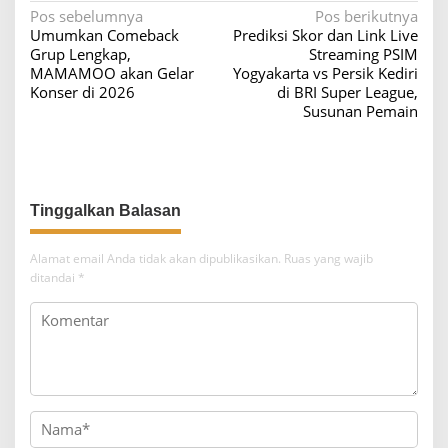
N
Pos sebelumnya
Pos berikutnya
Umumkan Comeback
Prediksi Skor dan Link Live
a
Grup Lengkap,
Streaming PSIM
v
MAMAMOO akan Gelar
Yogyakarta vs Persik Kediri
Konser di 2026
di BRI Super League,
i
Susunan Pemain
g
a
s
i
p
o
Alamat email Anda tidak akan dipublikasikan.
Ruas yang wajib
ditandai
*
s