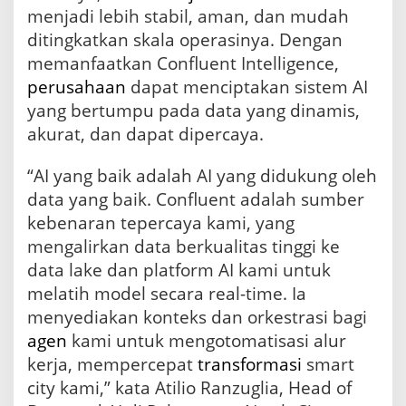
e
menjadi lebih stabil, aman, dan mudah
l
ditingkatkan skala operasinya. Dengan
l
i
memanfaatkan Confluent Intelligence,
g
perusahaan
dapat menciptakan sistem AI
e
n
yang bertumpu pada data yang dinamis,
c
akurat, dan dapat dipercaya.
e
B
“AI yang baik adalah AI yang didukung oleh
i
s
data yang baik. Confluent adalah sumber
a
kebenaran tepercaya kami, yang
A
mengalirkan data berkualitas tinggi ke
t
a
data lake dan platform AI kami untuk
s
melatih model secara real-time. Ia
i
K
menyediakan konteks dan orkestrasi bagi
e
agen
kami untuk mengotomatisasi alur
s
kerja, mempercepat
transformasi
smart
e
n
city kami,” kata Atilio Ranzuglia, Head of
j