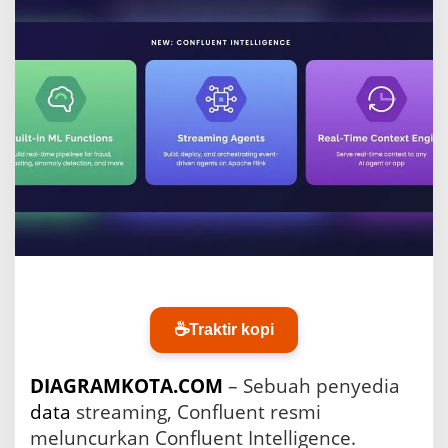
a
n
D
a
t
a
R
e
a
l
-
T
i
m
e
s
e
c
☕
Traktir kopi
a
r
DIAGRAMKOTA.COM
– Sebuah penyedia
a
B
data
streaming, Confluent resmi
e
meluncurkan Confluent Intelligence.
r