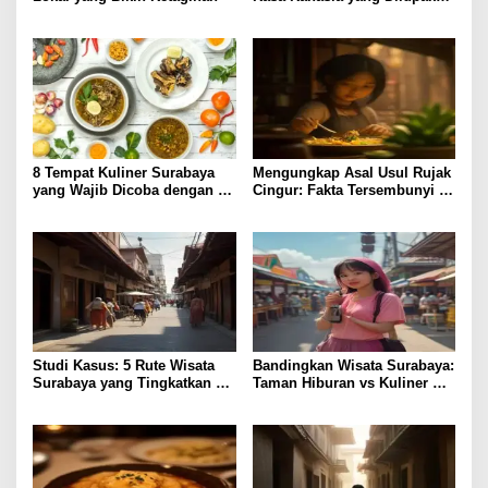
Penikmat
8 Tempat Kuliner Surabaya
Mengungkap Asal Usul Rujak
yang Wajib Dicoba dengan
Cingur: Fakta Tersembunyi di
Harga Terjangkau
Kuliner Surabaya
Studi Kasus: 5 Rute Wisata
Bandingkan Wisata Surabaya:
Surabaya yang Tingkatkan
Taman Hiburan vs Kuliner
Pengalaman Lokal
Lokal, Pilih Lebih Hemat?