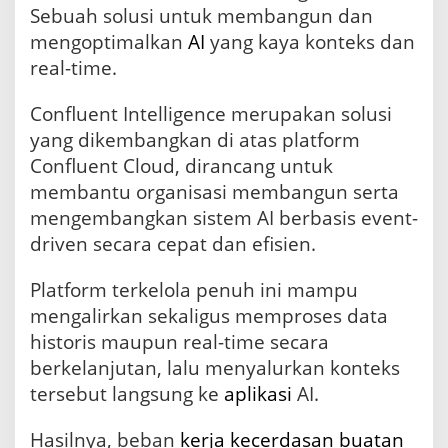
Sebuah solusi untuk membangun dan
k
e
mengoptimalkan
AI
yang kaya konteks dan
l
real-time.
a
n
j
Confluent Intelligence merupakan solusi
u
yang dikembangkan di atas platform
t
Confluent Cloud, dirancang untuk
a
n
membantu organisasi membangun serta
,
mengembangkan sistem AI berbasis event-
C
driven secara cepat dan efisien.
o
n
f
Platform terkelola penuh ini mampu
l
mengalirkan sekaligus memproses data
u
e
historis maupun real-time secara
n
berkelanjutan, lalu menyalurkan konteks
t
tersebut langsung ke
aplikasi
AI.
I
n
t
Hasilnya, beban
kerja
kecerdasan buatan