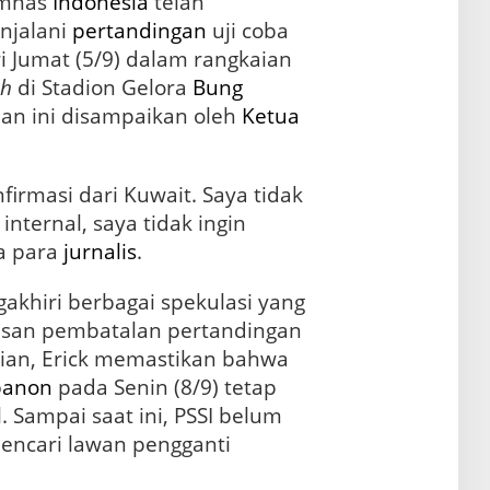
imnas
Indonesia
telah
njalani
pertandingan
uji coba
 Jumat (5/9) dalam rangkaian
ch
di Stadion Gelora
Bung
aan ini disampaikan oleh
Ketua
irmasi dari Kuwait. Saya tidak
nternal, saya tidak ingin
da para
jurnalis
.
akhiri berbagai spekulasi yang
lasan pembatalan pertandingan
tersebut. Meskipun demikian, Erick memastikan bahwa
banon
pada Senin (8/9) tetap
. Sampai saat ini, PSSI belum
encari lawan pengganti