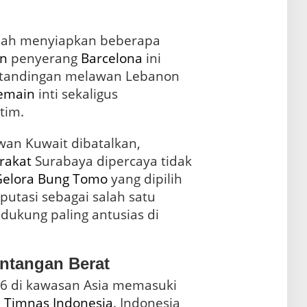
telah menyiapkan beberapa
n
penyerang
Barcelona
ini
tandingan melawan Lebanon
emain
inti sekaligus
tim.
an Kuwait dibatalkan,
rakat
Surabaya dipercaya tidak
Gelora Bung Tomo
yang dipilih
utasi sebagai salah satu
dukung paling antusias di
ntangan Berat
6 di kawasan Asia memasuki
i
Timnas Indonesia
. Indonesia