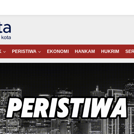
K
PERISTIWA
EKONOMI
HANKAM
HUKRIM
SER