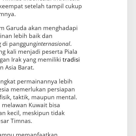
 keempat setelah tampil cukup
umnya.
tim Garuda akan menghadapi
nan lebih baik dan
 di panggung
internasional
.
ng kali menjadi peserta Piala
gan Irak yang memiliki
tradisi
n Asia Barat.
ingkat permainannya lebih
nesia memerlukan persiapan
isik, taktik, maupun mental.
 melawan Kuwait bisa
n kecil, meskipun tidak
sar Timnas.
 mampu memanfaatkan