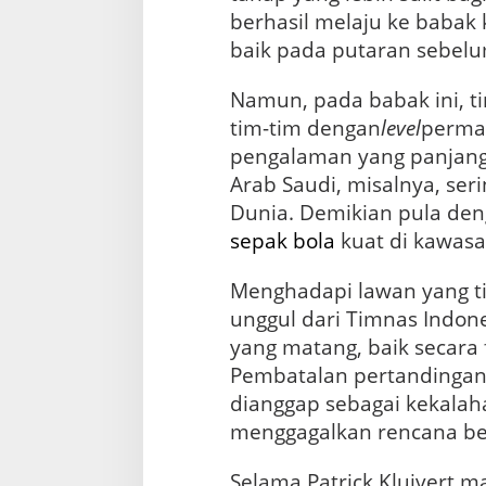
berhasil melaju ke babak
baik pada putaran sebel
Namun, pada babak ini, 
tim-tim dengan
level
permai
pengalaman yang panjang
Arab Saudi, misalnya, seri
Dunia. Demikian pula den
sepak bola
kuat di kawasa
Menghadapi lawan yang t
unggul dari Timnas Indo
yang matang, baik secara f
Pembatalan pertandingan
dianggap sebagai kekalaha
menggagalkan rencana be
Selama Patrick Kluivert