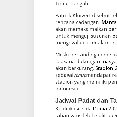
Timur Tengah.
Patrick Kluivert disebut 
rencana cadangan.
Manta
akan memaksimalkan per
untuk menguji susunan
p
mengevaluasi kedalaman 
Meski pertandingan melaw
suasana dukungan
masya
akan berkurang.
Stadion 
sebagai
venue
mendapat rep
stadion yang memiliki pen
Indonesia.
Jadwal Padat dan Ta
Kualifikasi
Piala Dunia
202
tahap yang lebih sulit bag