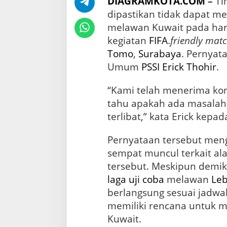
DIAGRAMKOTA.COM
–
T
u
s
dipastikan tidak dapat me
H
melawan Kuwait pada hari
a
kegiatan
FIFA
.
friendly mat
d
a
Tomo
,
Surabaya
. Pernyat
p
Umum
PSSI
Erick Thohir
.
i
L
e
“Kami telah menerima konf
b
tahu apakah ada masalah i
a
terlibat,” kata Erick kepa
n
o
n
Pernyataan tersebut meng
sempat muncul terkait a
laga uji coba
melawan
Le
berlangsung sesuai jadwal
memiliki rencana untuk m
Kuwait.