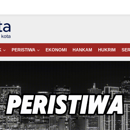
K
PERISTIWA
EKONOMI
HANKAM
HUKRIM
SER