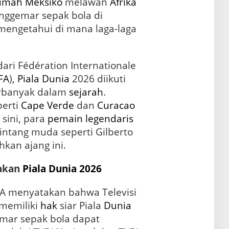
rumah
Meksiko
melawan
Afrika
enggemar sepak bola di
 mengetahui di mana laga-laga
ari Fédération Internationale
FA
),
Piala Dunia
2026 diikuti
erbanyak dalam
sejarah
.
perti
Cape Verde
dan
Curacao
 sini, para
pemain
legendaris
intang muda seperti Gilberto
kan ajang ini.
rakan
Piala Dunia 2026
FA menyatakan bahwa Televisi
 memiliki
hak
siar Piala
Dunia
emar sepak bola dapat