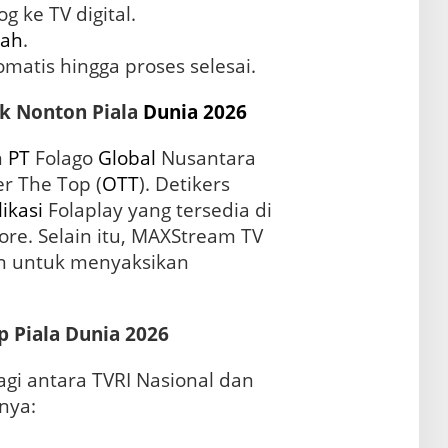
 ke TV digital.
ah
.
matis hingga proses selesai.
k Nonton Piala
Dunia 2026
n
PT
Folago
Global
Nusantara
r The Top (
OTT
). Detikers
likasi
Folaplay yang tersedia di
re. Selain itu, MAXStream TV
ain untuk menyaksikan
p Piala Dunia 2026
agi antara TVRI Nasional dan
nnya: