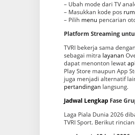
– Ubah mode dari TV analog
– Masukkan kode pos
rum
– Pilih
menu
pencarian oto
Platform Streaming untu
TVRI bekerja sama denga
sebagai mitra
layanan
Ove
dapat menonton lewat
ap
Play Store maupun App Sto
juga menjadi alternatif l
pertandingan
langsung.
Jadwal Lengkap
Fase Gru
Laga Piala Dunia 2026 dib
TVRI Sport. Berikut rincia