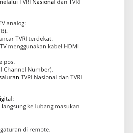
melalui TVRI
Nasional
dan TVRI
V analog:
B).
ncar TVRI terdekat.
 TV menggunakan kabel HDMI
e pos.
cal Channel Number).
saluran
TVRI Nasional dan TVRI
igital
:
a langsung ke lubang masukan
gaturan di remote.