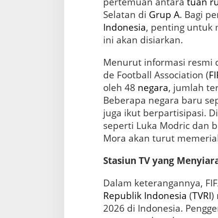
pertemuan antara
tuan 
d
i
Selatan di
Grup A
. Bagi p
I
Indonesia
, penting untuk
n
d
ini akan disiarkan.
o
n
Menurut informasi resmi d
e
de Football Association (
FI
s
i
oleh 48
negara
, jumlah t
a
Beberapa negara baru se
juga ikut berpartisipasi. Di
seperti Luka Modric dan b
Mora akan turut memeriah
Stasiun TV yang Menyia
Dalam keterangannya, FI
Republik Indonesia
(
TVRI
)
2026 di Indonesia. Pengg