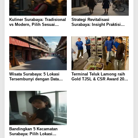
Kuliner Surabaya: Tradisional
Strategi Revitalisasi
vs Modern, Pilih Sesuai
Surabaya: Insight Praktisi
Budget
untuk Pertumbuhan
Wisata Surabaya: 5 Lokasi
Terminal Teluk Lamong raih
Tersembunyi dengan Data
Gold TJSL & CSR Award 2026
Pengunjung Tertinggi
Berkat Program
Pemberdayaan Nelayan
Pesisir
Bandingkan 5 Kecamatan
Surabaya: Pilih Lokasi