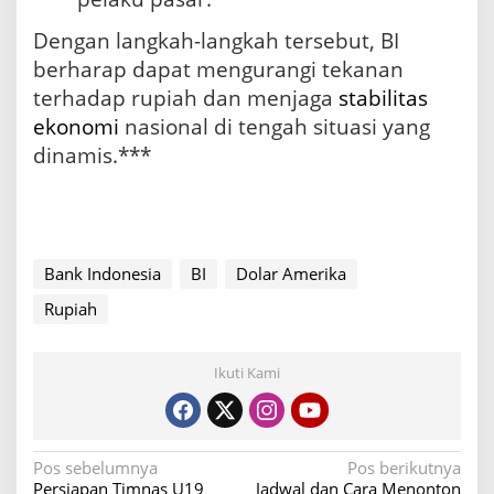
Dengan langkah-langkah tersebut, BI
berharap dapat mengurangi tekanan
terhadap rupiah dan menjaga
stabilitas
ekonomi
nasional di tengah situasi yang
dinamis.***
Bank Indonesia
BI
Dolar Amerika
Rupiah
Ikuti Kami
N
Pos sebelumnya
Pos berikutnya
Persiapan Timnas U19
Jadwal dan Cara Menonton