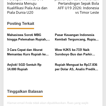
a
Indonesia Menuju
Pertandingan Sepak Bola
v
Kualifikasi Piala Asia dan
AFF U19 2026: Indonesia
Piala Dunia U20
vs Timor Leste
i
g
Posting Terkait
a
s
Mahasiswa Soroti MBG
Pasar Keuangan Indonesia
i
hingga Pelemahan Rupiah,
Kembali Terguncang, Rupiah
Aliansi BEM Surabaya
Rp 18.000, IHSG ke Level
p
Sampaikan Sejumlah
5.600
3 Cara Cepat dan Akurat
Wow HJKS ke-733! Naik
o
Tuntutan dalam Aksi di
Memantau Kurs Rupiah ke
Suroboyo Bus dan Parkir
Grahadi
s
Dolar AS dari Ponsel
Resmi Hanya Rp733
Anjlok! SGD Sentuh Rp
Rupiah Menguat ke Rp17.836
14.000 Rupiah
per Dolar AS, Analis Prediksi
Rentang Pergerakan Hari Ini
Tinggalkan Balasan
Alamat email Anda tidak akan dipublikasikan.
Ruas yang wajib