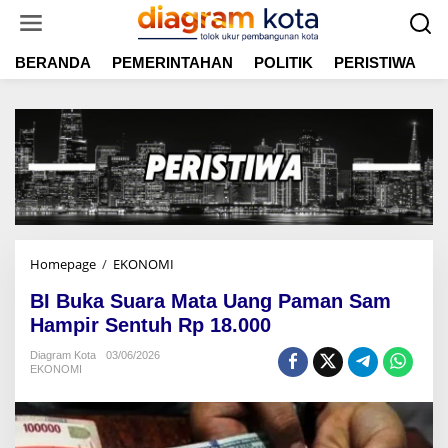
L
e
w
BERANDA
PEMERINTAHAN
POLITIK
PERISTIWA
E
a
t
i
k
e
k
o
n
t
e
n
Homepage
/
EKONOMI
B
I
BI Buka Suara Mata Uang Paman Sam
B
u
Hampir Sentuh Rp 18.000
k
Diagram Kota
03/06/2026
a
EKONOMI
S
u
a
r