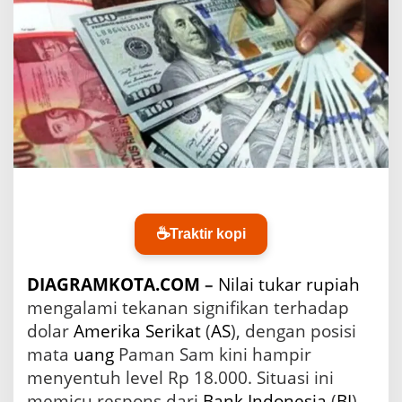
a
M
a
t
a
U
a
n
g
P
a
m
a
n
☕
Traktir kopi
S
a
m
DIAGRAMKOTA.COM
–
Nilai tukar rupiah
H
mengalami tekanan signifikan terhadap
a
dolar
Amerika Serikat
(
AS
), dengan posisi
m
p
mata
uang
Paman Sam kini hampir
i
menyentuh level Rp 18.000. Situasi ini
r
S
memicu respons dari
Bank
Indonesia
(
BI
)