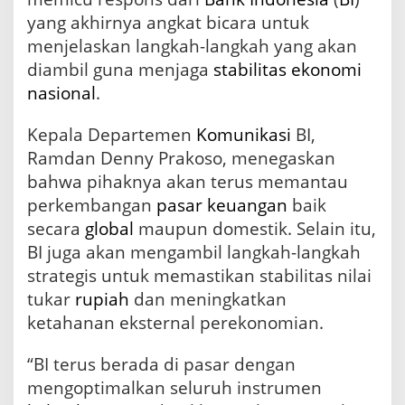
e
yang akhirnya angkat bicara untuk
n
menjelaskan langkah-langkah yang akan
t
u
diambil guna menjaga
stabilitas
ekonomi
h
nasional
.
R
p
Kepala Departemen
Komunikasi
BI,
1
8
Ramdan Denny Prakoso, menegaskan
.
bahwa pihaknya akan terus memantau
0
0
perkembangan
pasar
keuangan
baik
0
secara
global
maupun domestik. Selain itu,
BI juga akan mengambil langkah-langkah
strategis untuk memastikan stabilitas nilai
tukar
rupiah
dan meningkatkan
ketahanan eksternal perekonomian.
“BI terus berada di pasar dengan
mengoptimalkan seluruh instrumen