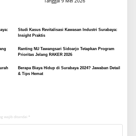
Tanggal 9 Mei 2026
baya:
Studi Kasus Revitalisasi Kawasan Industri Surabaya:
Insight Praktis
yang
Ranting NU Tawangsari Sidoarjo Tetapkan Program
Prioritas Jelang RAKER 2026
urah
Berapa Biaya Hidup di Surabaya 2024? Jawaban Detail
& Tips Hemat
g wajib ditandai
*