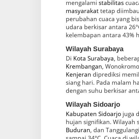
o
mengalami
stabilitas
cuaca
,
masyarakat
tetap diimba
d
perubahan cuaca yang bisa
a
n
udara berkisar antara 26°
G
kelembapan antara 43% h
r
e
Wilayah Surabaya
s
i
Di
Kota Surabaya
, bebera
k
Krembangan
, Wonokromo
Kenjeran
diprediksi memi
siang hari. Pada malam ha
dengan suhu berkisar ant
Wilayah Sidoarjo
Kabupaten Sidoarjo
juga d
hujan signifikan. Wilayah 
Buduran
, dan Tanggulang
sampai 34°C. Cuaca di wila