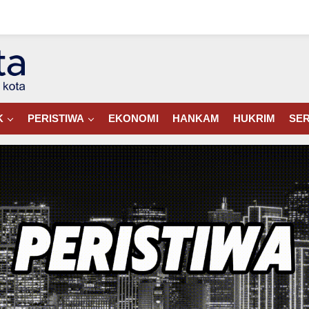
K
PERISTIWA
EKONOMI
HANKAM
HUKRIM
SER