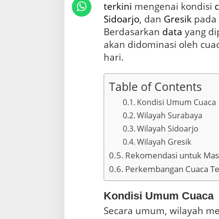
terkini
mengenai kondisi
W
i
Sidoarjo
, dan
Gresik
pada 
l
Berdasarkan
data
yang dip
a
akan didominasi oleh cua
y
a
hari.
h
S
u
Table of Contents
r
a
Kondisi Umum Cuaca
b
Wilayah Surabaya
a
y
Wilayah Sidoarjo
a
Wilayah Gresik
,
Rekomendasi untuk Mas
S
i
Perkembangan Cuaca Te
d
o
a
Kondisi Umum Cuaca
r
Secara umum, wilayah me
j