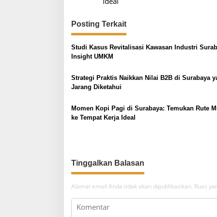
v
Ideal
i
Posting Terkait
g
a
Studi Kasus Revitalisasi Kawasan Industri Sura
s
Insight UMKM
i
p
Strategi Praktis Naikkan Nilai B2B di Surabaya 
Jarang Diketahui
o
s
Momen Kopi Pagi di Surabaya: Temukan Rute M
ke Tempat Kerja Ideal
Tinggalkan Balasan
Alamat email Anda tidak akan dipublikasikan.
Ruas yan