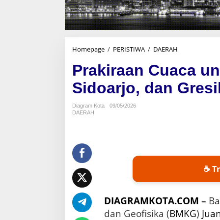
Homepage
/
PERISTIWA
/
DAERAH
P
r
Prakiraan Cuaca un
a
k
Sidoarjo, dan Gresi
i
r
a
Diagram Kota
09/05/2026
DAERAH
a
n
C
u
a
c
☕ Tr
a
u
n
t
DIAGRAMKOTA.COM
–
Ba
u
dan Geofisika (
BMKG
)
Jua
k