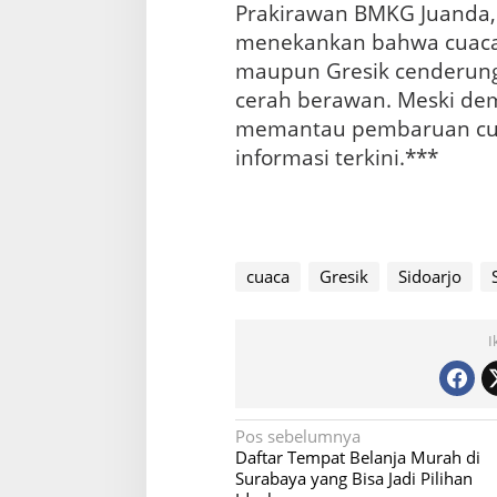
Prakirawan BMKG Juanda,
menekankan bahwa cuaca d
maupun Gresik cenderung
cerah berawan. Meski dem
memantau pembaruan cua
informasi terkini.***
cuaca
Gresik
Sidoarjo
I
N
Pos sebelumnya
Daftar Tempat Belanja Murah di
a
Surabaya yang Bisa Jadi Pilihan