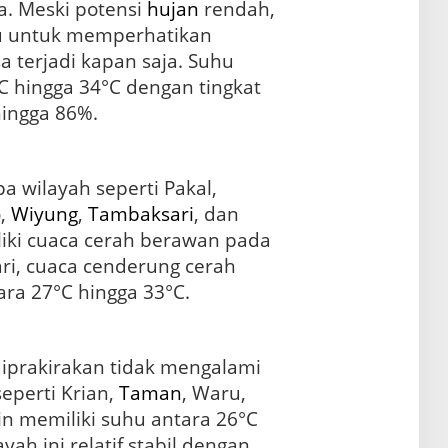
. Meski potensi
hujan
rendah,
u untuk memperhatikan
 terjadi kapan saja. Suhu
C hingga 34°C dengan tingkat
ingga 86%.
pa wilayah seperti Pakal,
,
Wiyung
,
Tambaksari
, dan
liki cuaca cerah berawan pada
ri, cuaca cenderung cerah
ara 27°C hingga 33°C.
iprakirakan tidak mengalami
seperti Krian,
Taman
, Waru,
in memiliki suhu antara 26°C
yah ini relatif stabil dengan