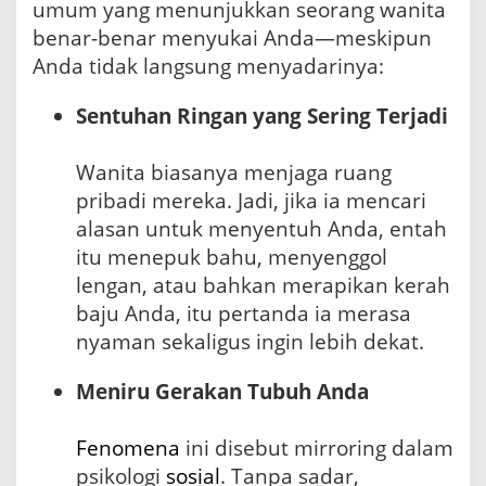
e
umum yang menunjukkan seorang wanita
l
benar-benar menyukai Anda—meskipun
a
Anda tidak langsung menyadarinya:
s
a
n
Sentuhan Ringan yang Sering Terjadi
P
s
i
Wanita biasanya menjaga ruang
k
pribadi mereka. Jadi, jika ia mencari
o
alasan untuk menyentuh Anda, entah
l
o
itu menepuk bahu, menyenggol
g
lengan, atau bahkan merapikan kerah
i
baju Anda, itu pertanda ia merasa
s
nyaman sekaligus ingin lebih dekat.
Meniru Gerakan Tubuh Anda
Fenomena
ini disebut mirroring dalam
psikologi
sosial
. Tanpa sadar,