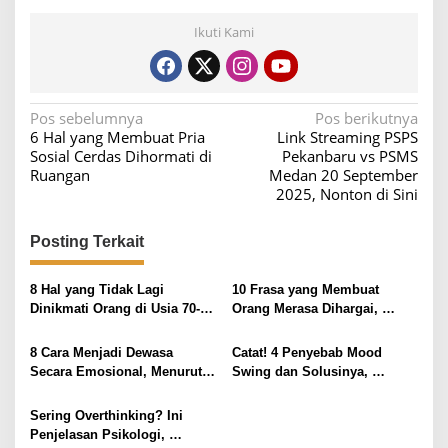
Ikuti Kami
N
Pos sebelumnya
Pos berikutnya
6 Hal yang Membuat Pria
Link Streaming PSPS
a
Sosial Cerdas Dihormati di
Pekanbaru vs PSMS
v
Ruangan
Medan 20 September
2025, Nonton di Sini
i
g
Posting Terkait
a
s
8 Hal yang Tidak Lagi
10 Frasa yang Membuat
i
Dinikmati Orang di Usia 70-an
Orang Merasa Dihargai,
Karena Malu Mengakui,
Menurut Psikologi
p
Menurut Psikologi
8 Cara Menjadi Dewasa
Catat! 4 Penyebab Mood
o
Secara Emosional, Menurut
Swing dan Solusinya,
s
Psikologi
Termasuk Gangguan Mental
Sering Overthinking? Ini
Penjelasan Psikologi,