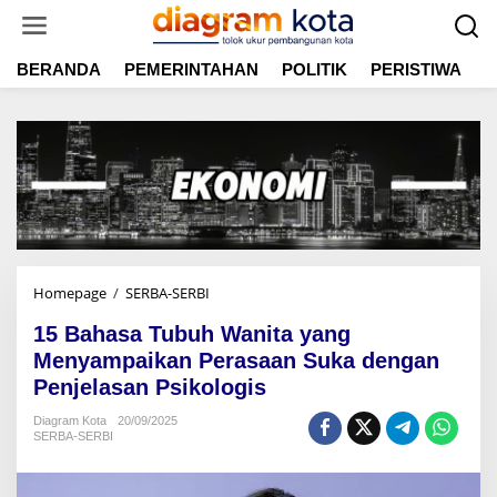
L
e
w
BERANDA
PEMERINTAHAN
POLITIK
PERISTIWA
E
a
t
i
k
e
k
o
n
t
e
n
Homepage
/
SERBA-SERBI
1
5
15 Bahasa Tubuh Wanita yang
B
a
Menyampaikan Perasaan Suka dengan
h
Penjelasan Psikologis
a
s
Diagram Kota
20/09/2025
SERBA-SERBI
a
T
u