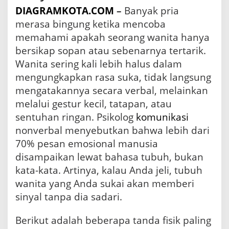
n
DIAGRAMKOTA.COM
–
Banyak pria
P
merasa bingung ketika mencoba
e
memahami apakah seorang wanita hanya
r
a
bersikap sopan atau sebenarnya tertarik.
s
Wanita sering kali lebih halus dalam
a
a
mengungkapkan rasa suka, tidak langsung
n
mengatakannya secara verbal, melainkan
S
melalui gestur kecil, tatapan, atau
u
k
sentuhan ringan. Psikolog
komunikasi
a
nonverbal menyebutkan bahwa lebih dari
d
70% pesan emosional manusia
e
n
disampaikan lewat bahasa tubuh, bukan
g
kata-kata. Artinya, kalau Anda jeli, tubuh
a
wanita yang Anda sukai akan memberi
n
P
sinyal tanpa dia sadari.
e
n
Berikut adalah beberapa tanda fisik paling
j