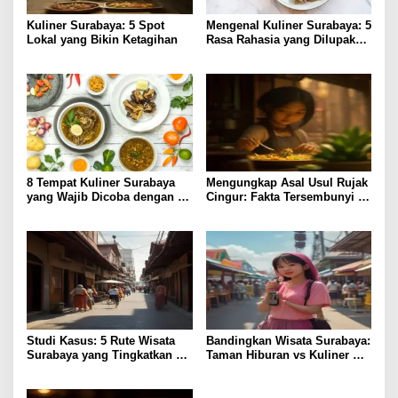
Kuliner Surabaya: 5 Spot
Mengenal Kuliner Surabaya: 5
Lokal yang Bikin Ketagihan
Rasa Rahasia yang Dilupakan
Penikmat
8 Tempat Kuliner Surabaya
Mengungkap Asal Usul Rujak
yang Wajib Dicoba dengan
Cingur: Fakta Tersembunyi di
Harga Terjangkau
Kuliner Surabaya
Studi Kasus: 5 Rute Wisata
Bandingkan Wisata Surabaya:
Surabaya yang Tingkatkan
Taman Hiburan vs Kuliner
Pengalaman Lokal
Lokal, Pilih Lebih Hemat?