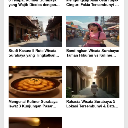
8 Tempat Kuliner Surabaya
Mengungkap Asal Usul Rujak
yang Wajib Dicoba dengan
Cingur: Fakta Tersembunyi di
Harga Terjangkau
Kuliner Surabaya
Studi Kasus: 5 Rute Wisata
Bandingkan Wisata Surabaya:
Surabaya yang Tingkatkan
Taman Hiburan vs Kuliner
Pengalaman Lokal
Lokal, Pilih Lebih Hemat?
Mengenal Kuliner Surabaya
Rahasia Wisata Surabaya: 5
lewat 3 Kunjungan Pasar
Lokasi Tersembunyi & Data
Tradisional
Pengunjung 2023