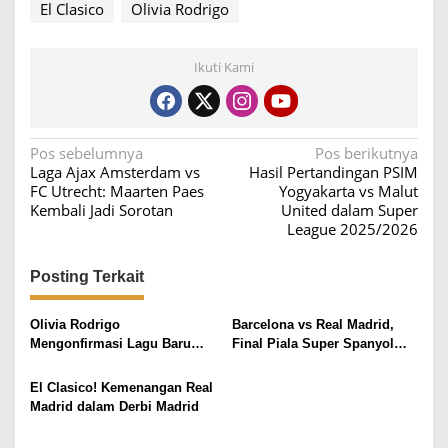
El Clasico
Olivia Rodrigo
Ikuti Kami
N
Pos sebelumnya
Pos berikutnya
Laga Ajax Amsterdam vs
Hasil Pertandingan PSIM
a
FC Utrecht: Maarten Paes
Yogyakarta vs Malut
v
Kembali Jadi Sorotan
United dalam Super
League 2025/2026
i
g
Posting Terkait
a
s
Olivia Rodrigo
Barcelona vs Real Madrid,
i
Mengonfirmasi Lagu Baru
Final Piala Super Spanyol
‘The Cure’ Tidak Berkaitan
2026: El Clasico yang
p
dengan Band tersebut
Dinantikan
El Clasico! Kemenangan Real
o
Madrid dalam Derbi Madrid
s