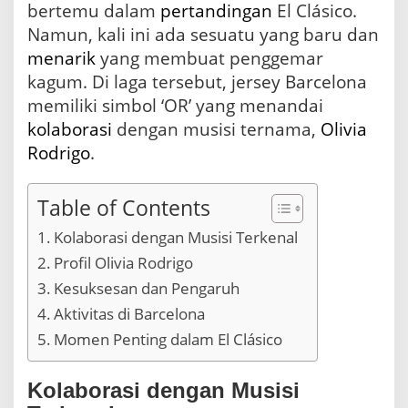
bertemu dalam
pertandingan
El Clásico.
á
s
Namun, kali ini ada sesuatu yang baru dan
i
menarik
yang membuat penggemar
c
kagum. Di laga tersebut, jersey Barcelona
o
memiliki simbol ‘OR’ yang menandai
kolaborasi
dengan musisi ternama,
Olivia
Rodrigo
.
Table of Contents
Kolaborasi dengan Musisi Terkenal
Profil Olivia Rodrigo
Kesuksesan dan Pengaruh
Aktivitas di Barcelona
Momen Penting dalam El Clásico
Kolaborasi dengan Musisi