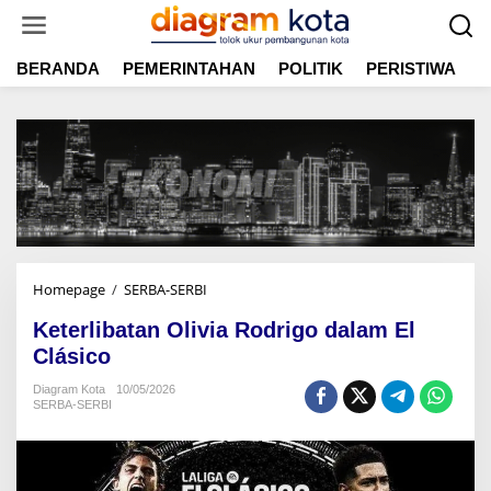
L
e
w
BERANDA
PEMERINTAHAN
POLITIK
PERISTIWA
E
a
t
i
k
e
k
o
n
t
e
n
Homepage
/
SERBA-SERBI
K
e
Keterlibatan Olivia Rodrigo dalam El
t
e
Clásico
r
Diagram Kota
10/05/2026
l
SERBA-SERBI
i
b
a
t