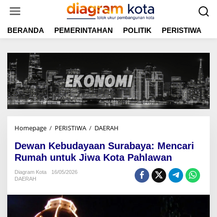
L
e
w
BERANDA
PEMERINTAHAN
POLITIK
PERISTIWA
E
a
t
i
k
e
k
o
n
t
e
n
Homepage
/
PERISTIWA
/
DAERAH
D
e
Dewan Kebudayaan Surabaya: Mencari
w
a
Rumah untuk Jiwa Kota Pahlawan
n
Diagram Kota
16/05/2026
K
DAERAH
e
b
u
d