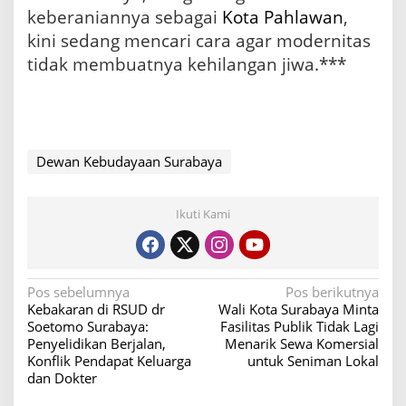
keberaniannya sebagai
Kota Pahlawan
,
kini sedang mencari cara agar modernitas
tidak membuatnya kehilangan jiwa.***
Dewan Kebudayaan Surabaya
Ikuti Kami
N
Pos sebelumnya
Pos berikutnya
Kebakaran di RSUD dr
Wali Kota Surabaya Minta
a
Soetomo Surabaya:
Fasilitas Publik Tidak Lagi
v
Penyelidikan Berjalan,
Menarik Sewa Komersial
Konflik Pendapat Keluarga
untuk Seniman Lokal
i
dan Dokter
g