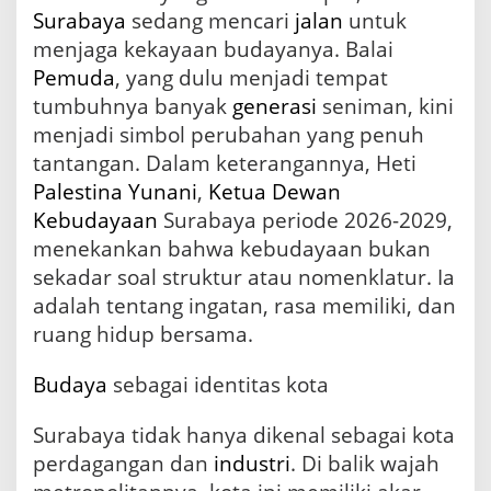
a
Surabaya
sedang mencari
jalan
untuk
h
menjaga kekayaan budayanya. Balai
u
Pemuda
, yang dulu menjadi tempat
n
t
tumbuhnya banyak
generasi
seniman, kini
u
menjadi simbol perubahan yang penuh
k
tantangan. Dalam keterangannya, Heti
J
i
Palestina
Yunani
,
Ketua
Dewan
w
Kebudayaan
Surabaya periode 2026-2029,
a
K
menekankan bahwa kebudayaan bukan
o
sekadar soal struktur atau nomenklatur. Ia
t
adalah tentang ingatan, rasa memiliki, dan
a
P
ruang hidup bersama.
a
h
Budaya
sebagai identitas kota
l
a
Surabaya tidak hanya dikenal sebagai kota
w
a
perdagangan dan
industri
. Di balik wajah
n