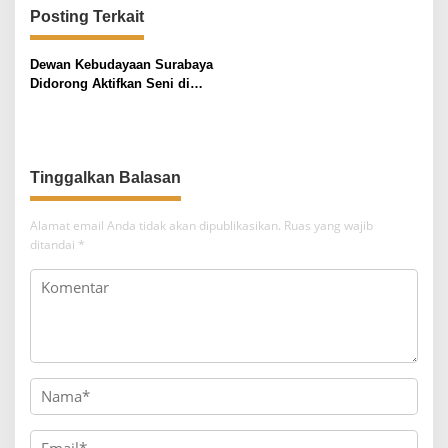
a
Posting Terkait
s
i
Dewan Kebudayaan Surabaya
Didorong Aktifkan Seni di
p
Akhir Pekan
o
s
Tinggalkan Balasan
Alamat email Anda tidak akan dipublikasikan.
Ruas yang wajib
ditandai
*