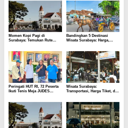
Momen Kopi Pagi di
Bandingkan 5 Destinasi
Surabaya: Temukan Rute
Wisata Surabaya: Harga,
Murah ke Tempat Kerja Ideal
Akses, dan Pengalaman
Peringati HUT RI, 72 Peserta
Wisata Surabaya:
Ikuti Tenis Meja JUDES
Transportasi, Harga Tiket, dan
Surabaya
Waktu Terbaik