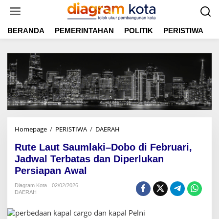
L
e
w
BERANDA
PEMERINTAHAN
POLITIK
PERISTIWA
E
a
t
i
k
e
k
o
n
t
e
n
Homepage
/
PERISTIWA
/
DAERAH
R
u
Rute Laut Saumlaki–Dobo di Februari,
t
e
Jadwal Terbatas dan Diperlukan
L
Persiapan Awal
a
u
Diagram Kota
02/02/2026
DAERAH
t
S
a