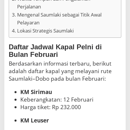
a
Perjalanan
n
P
Mengenal Saumlaki sebagai Titik Awal
e
Pelayaran
r
s
Lokasi Strategis Saumlaki
i
a
p
Daftar Jadwal Kapal Pelni di
a
Bulan Februari
n
A
Berdasarkan informasi terbaru, berikut
w
adalah daftar kapal yang melayani rute
a
Saumlaki–Dobo pada bulan Februari:
l
KM Sirimau
Keberangkatan: 12 Februari
Harga tiket: Rp 232.000
KM Leuser