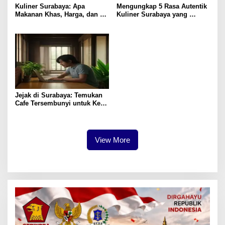
Kuliner Surabaya: Apa
Mengungkap 5 Rasa Autentik
Makanan Khas, Harga, dan
Kuliner Surabaya yang
Lokasi Terbaik?
Jarang Diketahui
Jejak di Surabaya: Temukan
Cafe Tersembunyi untuk Kerja
Remote
View More