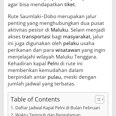
agar bisa mendapatkan
tiket
.
d
w
a
Rute Saumlaki–Dobo merupakan jalur
l
penting yang menghubungkan dua pusat
T
e
aktivitas pesisir di
Maluku
. Selain menjadi
r
akses
transportasi
bagi
masyarakat
, jalur
b
ini juga digunakan oleh
pelaku
usaha
a
t
perikanan dan para
wisatawan
yang ingin
a
menjelajahi wilayah Maluku Tenggara.
s
Kehadiran kapal
Pelni
di rute ini
d
a
memberikan kemudahan dalam
n
berpindah antar
pulau
, meski dengan
D
i
jumlah jadwal yang terbatas.
p
e
r
Table of Contents
l
Daftar Jadwal Kapal Pelni di Bulan Februari
u
k
Waktu Tempuh dan Pengalaman