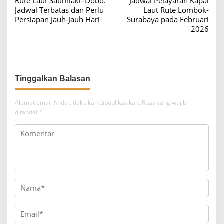
Rute Laut Saumlaki–Dobo:
Jadwal Pelayaran Kapal
a
Jadwal Terbatas dan Perlu
Laut Rute Lombok-
v
Persiapan Jauh-Jauh Hari
Surabaya pada Februari
2026
i
g
a
s
i
p
Alamat email Anda tidak akan dipublikasikan.
Ruas yang wajib
o
ditandai
*
s