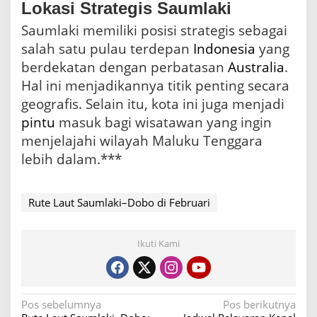
Lokasi Strategis Saumlaki
Saumlaki memiliki posisi strategis sebagai
salah satu pulau terdepan
Indonesia
yang
berdekatan dengan perbatasan
Australia
.
Hal ini menjadikannya titik penting secara
geografis. Selain itu, kota ini juga menjadi
pintu
masuk bagi wisatawan yang ingin
menjelajahi wilayah Maluku Tenggara
lebih dalam.***
Rute Laut Saumlaki–Dobo di Februari
Ikuti Kami
N
Pos sebelumnya
Pos berikutnya