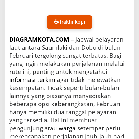
u
m
l
a
☕
Traktir kopi
k
i
–
DIAGRAMKOTA.COM
–
Jadwal pelayaran
D
laut antara Saumlaki dan Dobo di
bulan
o
Februari tergolong sangat terbatas. Bagi
b
o
yang ingin melakukan perjalanan melalui
d
rute ini, penting untuk mengetahui
i
informasi terkini
agar tidak melewatkan
F
e
kesempatan. Tidak seperti bulan-bulan
b
lainnya yang biasanya menyediakan
r
u
beberapa opsi keberangkatan, Februari
a
hanya memiliki dua tanggal pelayaran
r
yang tersedia. Hal ini membuat
i
,
pengunjung atau
warga
setempat perlu
J
merencanakan perjalanan jauh-jauh hari
a