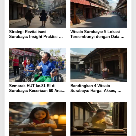
Strategi Revitalisasi
Wisata Surabaya: 5 Lokasi
Surabaya: Insight Praktisi
Tersembunyi dengan Data
untuk Pertumbuhan
Pengunjung Tertinggi
Semarak HUT ke-81 RI di
Bandingkan 4 Wisata
Surabaya: Keceriaan 60 Anak
Surabaya: Harga, Akses,
Disabilitas Kalijudan Ikuti
Fasilitas & Suasana
Lomba Kemerdekaan