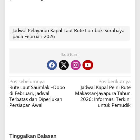
Jadwal Pelayaran Kapal Laut Rute Lombok-Surabaya
pada Februari 2026
Ikuti Kami
N
Pos sebelumnya
Pos berikutnya
Rute Laut Saumlaki–Dobo
Jadwal Kapal Pelni Rute
a
di Februari, Jadwal
Makassar-Jayapura Tahun
v
Terbatas dan Diperlukan
2026: Informasi Terkini
Persiapan Awal
untuk Pemudik
i
g
a
s
Tinggalkan Balasan