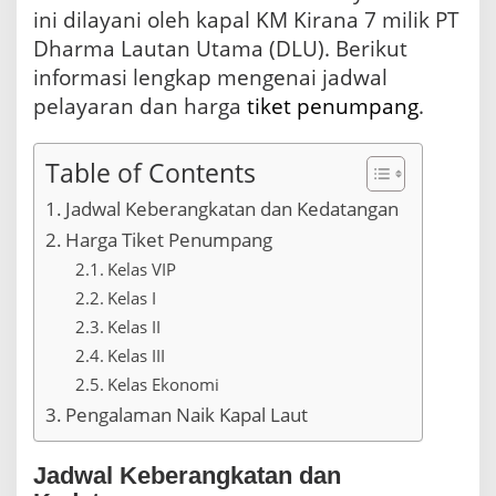
-
ini dilayani oleh kapal KM Kirana 7 milik PT
S
Dharma Lautan Utama (DLU). Berikut
u
informasi lengkap mengenai jadwal
r
a
pelayaran dan harga
tiket
penumpang
.
b
a
y
Table of Contents
a
p
Jadwal Keberangkatan dan Kedatangan
a
Harga Tiket Penumpang
d
a
Kelas VIP
F
Kelas I
e
Kelas II
b
r
Kelas III
u
Kelas Ekonomi
a
Pengalaman Naik Kapal Laut
r
i
2
Jadwal Keberangkatan dan
0