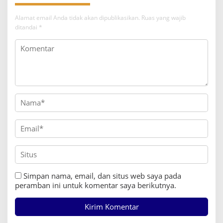
i
p
Alamat email Anda tidak akan dipublikasikan.
Ruas yang wajib
o
ditandai
*
s
Simpan nama, email, dan situs web saya pada
peramban ini untuk komentar saya berikutnya.