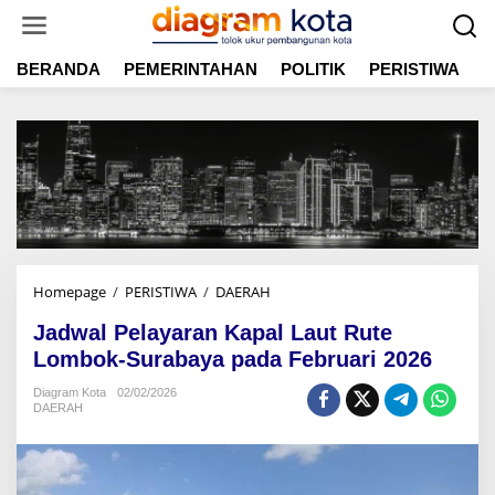
L
e
w
BERANDA
PEMERINTAHAN
POLITIK
PERISTIWA
E
a
t
i
k
e
k
o
n
t
e
n
Homepage
/
PERISTIWA
/
DAERAH
J
a
Jadwal Pelayaran Kapal Laut Rute
d
w
Lombok-Surabaya pada Februari 2026
a
Diagram Kota
02/02/2026
l
DAERAH
P
e
l
a