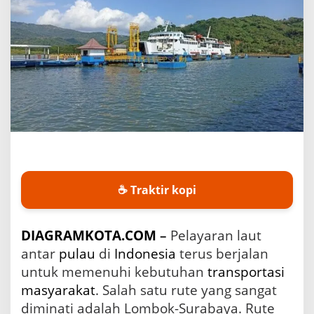
y
a
r
a
n
K
a
p
a
l
L
a
u
t
☕ Traktir kopi
R
u
t
e
DIAGRAMKOTA.COM
–
Pelayaran laut
L
antar
pulau
di
Indonesia
terus berjalan
o
untuk memenuhi kebutuhan
transportasi
m
b
masyarakat
. Salah satu rute yang sangat
o
diminati adalah Lombok-Surabaya. Rute
k