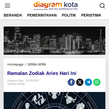
L
e
w
BERANDA
PEMERINTAHAN
POLITIK
PERISTIWA
E
a
t
i
k
e
k
o
n
t
e
n
Homepage
/
SERBA-SERBI
R
a
Ramalan Zodiak Aries Hari Ini
m
a
Diagram Kota
07/02/2026
l
SERBA-SERBI
a
n
Z
o
d