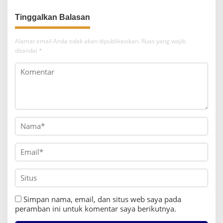
s
i
p
Alamat email Anda tidak akan dipublikasikan.
Ruas yang wajib
o
ditandai
*
s
Simpan nama, email, dan situs web saya pada
peramban ini untuk komentar saya berikutnya.