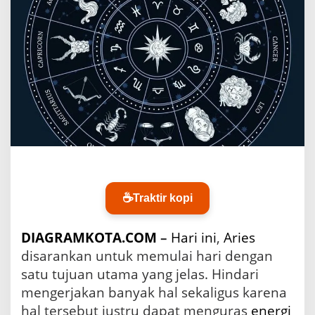
i
a
k
A
r
i
e
s
H
a
r
i
I
n
i
☕
Traktir kopi
DIAGRAMKOTA.COM
–
Hari ini
,
Aries
disarankan untuk memulai hari dengan
satu tujuan utama yang jelas. Hindari
mengerjakan banyak hal sekaligus karena
hal tersebut justru dapat menguras
energi