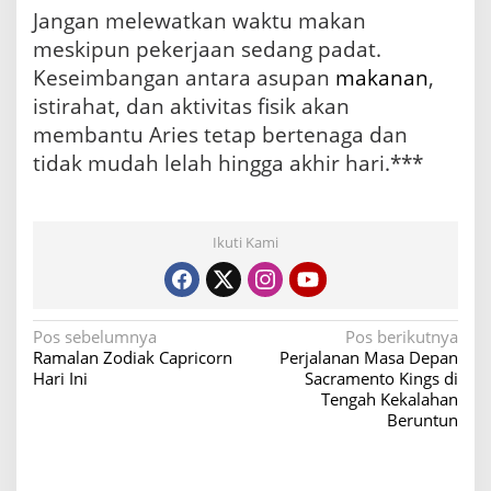
Jangan melewatkan waktu makan
meskipun pekerjaan sedang padat.
Keseimbangan antara asupan
makanan
,
istirahat, dan aktivitas fisik akan
membantu Aries tetap bertenaga dan
tidak mudah lelah hingga akhir hari.***
Ikuti Kami
N
Pos sebelumnya
Pos berikutnya
Ramalan Zodiak Capricorn
Perjalanan Masa Depan
a
Hari Ini
Sacramento Kings di
v
Tengah Kekalahan
Beruntun
i
g
a