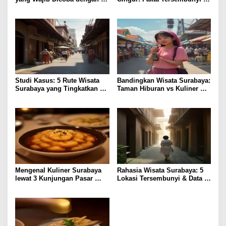
Harga Terjangkau
Kuliner Surabaya
Studi Kasus: 5 Rute Wisata
Bandingkan Wisata Surabaya:
Surabaya yang Tingkatkan
Taman Hiburan vs Kuliner
Pengalaman Lokal
Lokal, Pilih Lebih Hemat?
Mengenal Kuliner Surabaya
Rahasia Wisata Surabaya: 5
lewat 3 Kunjungan Pasar
Lokasi Tersembunyi & Data
Tradisional
Pengunjung 2023