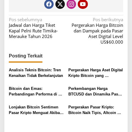
N
Pos sebelumnya
Pos berikutnya
Jadwal dan Harga Tiket
Pergerakan Harga Bitcoin
a
Kapal Pelni Rute Timika-
dan Dampak pada Pasar
v
Merauke Tahun 2026
Aset Digital Level
US$60.000
i
g
Posting Terkait
a
s
Analisis Teknis Bitcoin: Tren
Pergerakan Harga Aset Digital
i
Kenaikan Tidak Berkelanjutan
Kripto Bitcoin yang
Mengkhawatirkan
p
Bitcoin dan Emas:
Perkembangan Harga
o
Perbandingan Performa di
BTCUSD dan Dinamika Pasar
s
Tengah Ketidakpastian Pasar
Kripto
Lonjakan Bitcoin Sentimen
Pergerakan Pasar Kripto:
Pasar Kripto Menguat Akibat
Bitcoin Naik Tipis, Altcoin
Data Inflasi AS yang Stabil
Tertekan