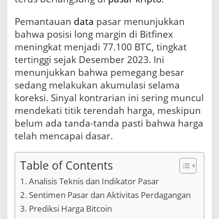
B
e
Pemantauan
data
pasar menunjukkan
r
k
bahwa posisi long margin di Bitfinex
e
meningkat menjadi 77.100 BTC, tingkat
l
a
tertinggi sejak Desember 2023. Ini
n
menunjukkan bahwa pemegang besar
j
sedang melakukan akumulasi selama
u
t
koreksi. Sinyal kontrarian ini sering muncul
a
mendekati titik terendah harga, meskipun
n
belum ada tanda-tanda pasti bahwa harga
telah mencapai dasar.
Table of Contents
Analisis Teknis dan Indikator Pasar
Sentimen Pasar dan Aktivitas Perdagangan
Prediksi Harga Bitcoin