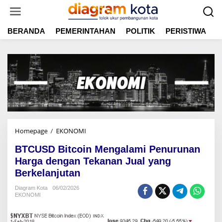
L
e
w
BERANDA
PEMERINTAHAN
POLITIK
PERISTIWA
E
a
t
i
k
e
k
o
n
t
e
n
Homepage
/
EKONOMI
B
T
BTCUSD Bitcoin Mengalami Penurunan
C
U
Harga dengan Tekanan Jual yang
S
Berkelanjutan
D
B
Diagram Kota
06/02/2026
EKONOMI
i
t
c