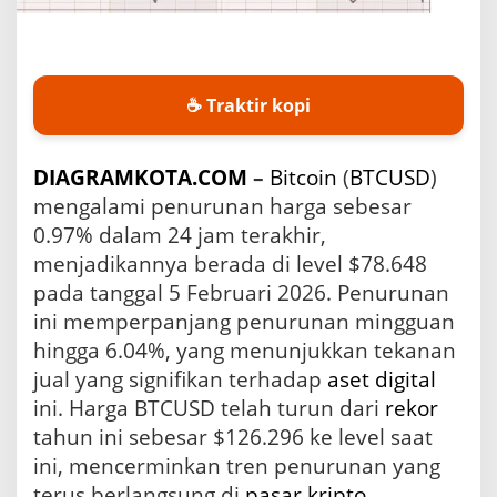
g
a
d
e
n
☕ Traktir kopi
g
a
n
DIAGRAMKOTA.COM
–
Bitcoin
(
BTCUSD
)
T
mengalami penurunan harga sebesar
e
k
0.97% dalam 24 jam terakhir,
a
menjadikannya berada di level $78.648
n
pada tanggal 5 Februari 2026. Penurunan
a
n
ini memperpanjang penurunan mingguan
J
hingga 6.04%, yang menunjukkan tekanan
u
a
jual yang signifikan terhadap
aset
digital
l
ini. Harga BTCUSD telah turun dari
rekor
y
tahun ini sebesar $126.296 ke level saat
a
n
ini, mencerminkan tren penurunan yang
g
terus berlangsung di
pasar
kripto
.