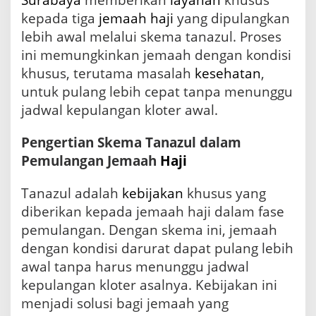
J
kepada tiga
jemaah haji
yang dipulangkan
e
lebih awal melalui skema tanazul. Proses
m
a
ini memungkinkan jemaah dengan kondisi
a
khusus, terutama masalah
kesehatan
,
h
untuk pulang lebih cepat tanpa menunggu
L
e
jadwal kepulangan kloter awal.
b
i
Pengertian Skema Tanazul dalam
h
A
Pemulangan Jemaah
Haji
w
a
Tanazul adalah
kebijakan
khusus yang
l
diberikan kepada jemaah haji dalam fase
M
e
pemulangan. Dengan skema ini, jemaah
l
dengan kondisi darurat dapat pulang lebih
a
awal tanpa harus menunggu jadwal
l
u
kepulangan kloter asalnya. Kebijakan ini
i
menjadi solusi bagi jemaah yang
S