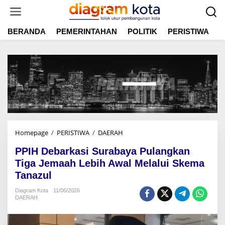
L
e
w
BERANDA
PEMERINTAHAN
POLITIK
PERISTIWA
E
a
t
i
k
e
k
o
n
t
e
n
Homepage
/
PERISTIWA
/
DAERAH
P
P
PPIH Debarkasi Surabaya Pulangkan
I
H
Tiga Jemaah Lebih Awal Melalui Skema
D
Tanazul
e
b
Diagram Kota
11/06/2026
DAERAH
a
r
k