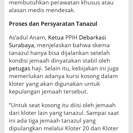
k
membutuhkan perawatan khusus atau
e
alasan medis mendesak.
m
a
Proses dan Persyaratan Tanazul
T
a
n
As’adul Anam,
Ketua
PPIH
Debarkasi
a
Surabaya
, menjelaskan bahwa skema
z
tanazul hanya bisa dijalankan setelah
u
l
kondisi jemaah dinyatakan stabil oleh
petugas
haji. Selain itu, kebijakan ini juga
memerlukan adanya kursi kosong dalam
kloter yang akan digunakan untuk
kepulangan jemaah tersebut.
“Untuk seat kosong itu diisi oleh jemaah
dari kloter lain yang tanazul. Sampai saat
ini ada tiga jemaah tanazul yang
dipulangkan melalui Kloter 20 dan Kloter