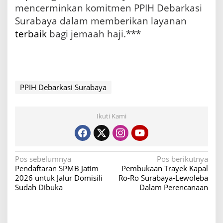
mencerminkan komitmen PPIH Debarkasi
Surabaya dalam memberikan layanan
terbaik
bagi jemaah haji.***
PPIH Debarkasi Surabaya
Ikuti Kami
N
Pos sebelumnya
Pos berikutnya
Pendaftaran SPMB Jatim
Pembukaan Trayek Kapal
a
2026 untuk Jalur Domisili
Ro-Ro Surabaya-Lewoleba
v
Sudah Dibuka
Dalam Perencanaan
i
g