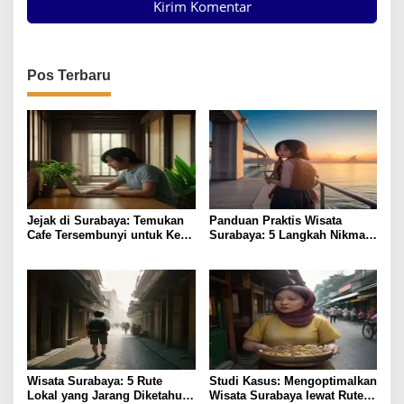
Pos Terbaru
Jejak di Surabaya: Temukan
Panduan Praktis Wisata
Cafe Tersembunyi untuk Kerja
Surabaya: 5 Langkah Nikmati
Remote
Kota Hemat
Wisata Surabaya: 5 Rute
Studi Kasus: Mengoptimalkan
Lokal yang Jarang Diketahui
Wisata Surabaya lewat Rute