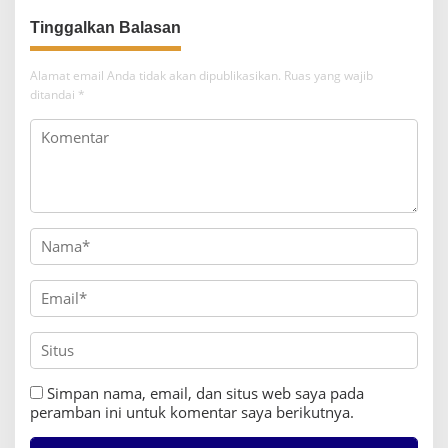
a
Tinggalkan Balasan
s
i
Alamat email Anda tidak akan dipublikasikan.
Ruas yang wajib
p
ditandai
*
o
s
Simpan nama, email, dan situs web saya pada
peramban ini untuk komentar saya berikutnya.