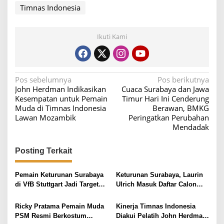
Timnas Indonesia
Ikuti Kami
N
Pos sebelumnya
Pos berikutnya
John Herdman Indikasikan
Cuaca Surabaya dan Jawa
a
Kesempatan untuk Pemain
Timur Hari Ini Cenderung
v
Muda di Timnas Indonesia
Berawan, BMKG
Lawan Mozambik
Peringatkan Perubahan
i
Mendadak
g
a
Posting Terkait
s
i
Pemain Keturunan Surabaya
Keturunan Surabaya, Laurin
di VfB Stuttgart Jadi Target
Ulrich Masuk Daftar Calon
p
Naturalisasi Timnas
Naturalisaasi Timnas
o
Indonesia
Ricky Pratama Pemain Muda
Kinerja Timnas Indonesia
s
PSM Resmi Berkostum
Diakui Pelatih John Herdman,