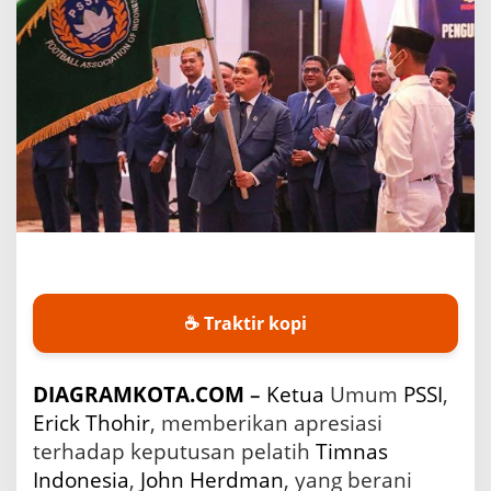
r
M
e
n
g
a
p
r
e
s
i
a
s
i
K
e
☕ Traktir kopi
b
e
r
DIAGRAMKOTA.COM
–
Ketua
Umum
PSSI
,
a
Erick Thohir
, memberikan apresiasi
n
i
terhadap keputusan pelatih
Timnas
a
Indonesia
,
John Herdman
, yang berani
n