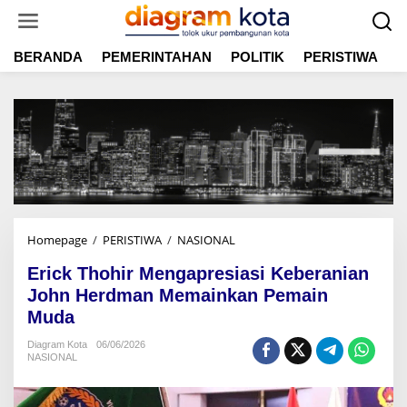
L
e
w
BERANDA
PEMERINTAHAN
POLITIK
PERISTIWA
E
a
t
i
k
e
k
o
n
t
e
n
Homepage
/
PERISTIWA
/
NASIONAL
E
r
Erick Thohir Mengapresiasi Keberanian
i
c
John Herdman Memainkan Pemain
k
Muda
T
h
Diagram Kota
06/06/2026
NASIONAL
o
h
i