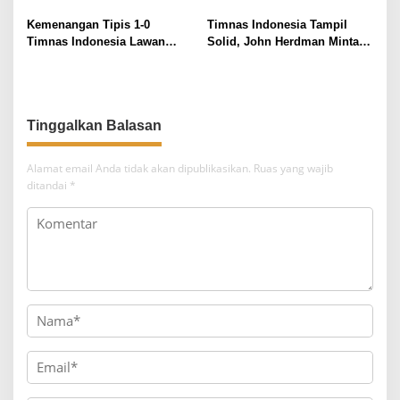
Persebaya Surabaya,
Clean Sheet Dalam 2 Laga
Dianggap Spesial Berikut
Kemenangan Tipis 1-0
Timnas Indonesia Tampil
Perjalanan Kariernya
Timnas Indonesia Lawan
Solid, John Herdman Minta
Mozambik Menandai Dua
Konsistensi
Hasil Positif di FIFA Matchday
Tinggalkan Balasan
Alamat email Anda tidak akan dipublikasikan.
Ruas yang wajib
ditandai
*