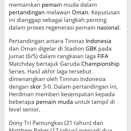
memainkan
pemain
muda dalam
J
o
pertandingan
melawan
Oman
. Keputusan
h
ini dianggap sebagai langkah penting
n
H
dalam proses regenerasi pemain
nasional
.
e
r
Pertandingan antara Timnas
Indonesia
d
dan Oman digelar di Stadion
GBK
pada
m
a
Jumat (6/5) dalam rangkaian laga
FIFA
n
Matchday bertajuk Garuda
Championship
M
Series. Hasil akhir laga tersebut
e
m
dimenangkan oleh Timnas Indonesia
a
dengan
skor
3-0. Dalam pertandingan ini,
i
n
Herdman memberi kesempatan kepada
k
beberapa
pemain muda
untuk tampil di
a
level senior.
n
P
e
Dony Tri Pamungkas (21 tahun) dan
m
Matthew Baker (17 tahun) menjadi dua