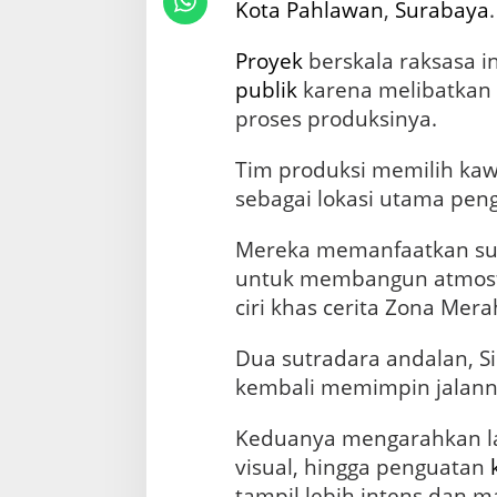
a
Kota Pahlawan
,
Surabaya
.
y
a
Proyek
berskala raksasa i
,
publik
karena melibatkan 
D
i
proses produksinya.
g
a
Tim produksi memilih ka
r
a
sebagai lokasi utama pen
p
S
Mereka memanfaatkan su
i
untuk membangun atmos
d
h
ciri khas cerita Zona Mera
a
r
Dua sutradara andalan, Si
t
a
kembali memimpin jalann
T
a
Keduanya mengarahkan l
t
visual, hingga penguatan
a
d
tampil lebih intens dan 