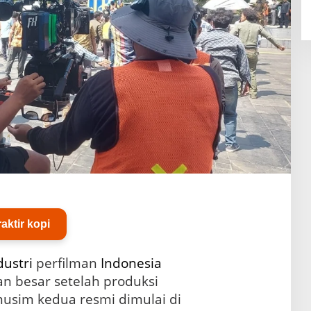
raktir kopi
dustri
perfilman
Indonesia
n besar setelah produksi
sim kedua resmi dimulai di