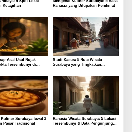
urabaya: 5 Spot Lokal
Mengenal Kuliner Surabaya: 5 Rasa
n Ketagihan
Rahasia yang Dilupakan Penikmat
ap Asal Usul Rujak
Studi Kasus: 5 Rute Wisata
akta Tersembunyi di
Surabaya yang Tingkatkan
urabaya
Pengalaman Lokal
Kuliner Surabaya lewat 3
Rahasia Wisata Surabaya: 5 Lokasi
 Pasar Tradisional
Tersembunyi & Data Pengunjung
2023