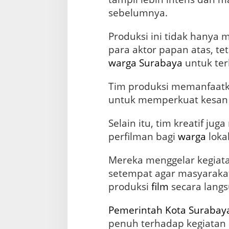
a
sebelumnya.
n
F
a
Produksi ini tidak hanya 
j
para aktor papan atas, te
a
warga Surabaya
untuk terl
r
M
a
Tim produksi memanfaatk
r
untuk memperkuat kesan r
t
h
Selain itu, tim kreatif ju
a
perfilman bagi
warga
lokal
Mereka menggelar kegiat
setempat agar masyarak
produksi
film
secara langs
Pemerintah
Kota Surabay
penuh terhadap kegiatan i