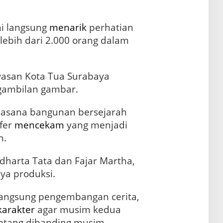
ni langsung
menarik
perhatian
lebih dari 2.000 orang dalam
wasan Kota Tua Surabaya
gambilan gambar.
asana bangunan bersejarah
fer
mencekam
yang menjadi
h.
dharta Tata dan Fajar Martha,
ya produksi.
angsung pengembangan cerita,
karakter
agar musim kedua
matang dibanding musim