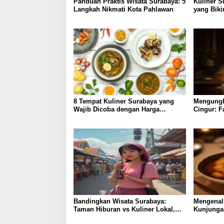
Panduan Praktis Wisata Surabaya: 5
Kuliner S
Langkah Nikmati Kota Pahlawan
yang Biki
8 Tempat Kuliner Surabaya yang
Mengungk
Wajib Dicoba dengan Harga
Cingur: F
Terjangkau
Kuliner S
Bandingkan Wisata Surabaya:
Mengenal 
Taman Hiburan vs Kuliner Lokal,
Kunjungan
Pilih Lebih Hemat?