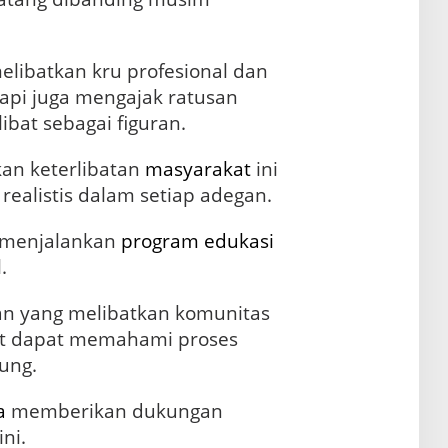
melibatkan kru profesional dan
tapi juga mengajak ratusan
ibat sebagai figuran.
an keterlibatan
masyarakat
ini
ealistis dalam setiap adegan.
ga menjalankan
program
edukasi
.
an yang melibatkan komunitas
at dapat memahami proses
ung.
a
memberikan dukungan
ni.