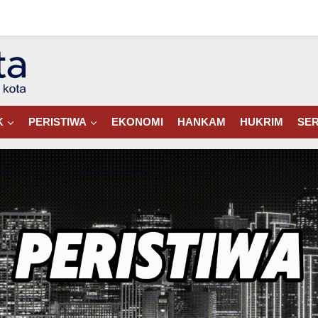
K
PERISTIWA
EKONOMI
HANKAM
HUKRIM
SER