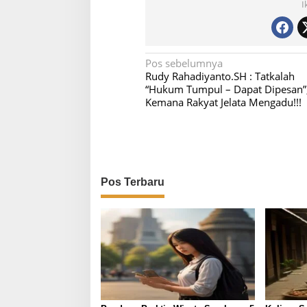
I
N
Pos sebelumnya
Rudy Rahadiyanto.SH : Tatkalah
a
“Hukum Tumpul – Dapat Dipesan”
v
Kemana Rakyat Jelata Mengadu!!!
i
g
a
s
Pos Terbaru
i
p
o
s