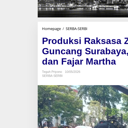
Homepage
/
SERBA-SERBI
P
r
Produksi Raksasa 
o
d
Guncang Surabaya, 
u
k
dan Fajar Martha
s
i
R
Teguh Priyono
10/05/2026
SERBA-SERBI
a
k
s
a
s
a
Z
o
n
a